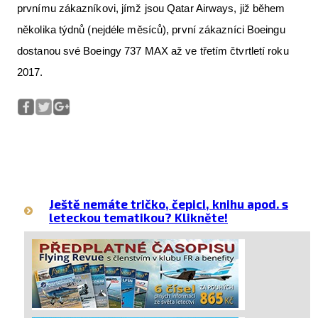
prvnímu zákazníkovi, jímž jsou Qatar Airways, již během
několika týdnů (nejdéle měsíců), první zákazníci Boeingu
dostanou své Boeingy 737 MAX až ve třetím čtvrtletí roku
2017.
Ještě nemáte tričko, čepici, knihu apod. s
leteckou tematikou? Klikněte!