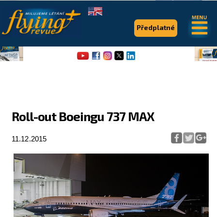
.
.
Předplatné
Roll-out Boeingu 737 MAX
Flying Revue
11.12.2015
Články
Expedice
Pro piloty
Série & speciály