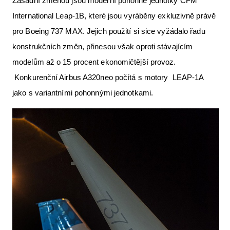
Zásadní změnou jsou moderní pohonné jednotky CFM
International Leap-1B, které jsou vyráběny exkluzivně právě
pro Boeing 737 MAX. Jejich použití si sice vyžádalo řadu
konstrukčních změn, přinesou však oproti stávajícím
modelům až o 15 procent ekonomičtější provoz.
Konkurenční Airbus A320neo počítá s motory LEAP-1A
jako s variantními pohonnými jednotkami.