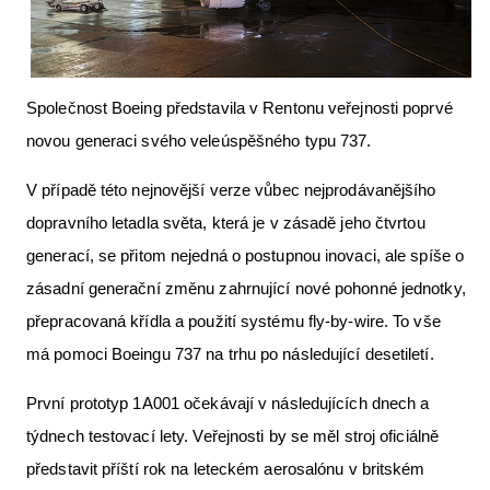
Letecká videa
Aktuální FR + archiv
Společnost Boeing představila v Rentonu veřejnosti poprvé
Letecká muzea
novou generaci svého veleúspěšného typu 737.
VFR Communication app
V případě této nejnovější verze vůbec nejprodávanějšího
The SAFE Guide app
dopravního letadla světa, která je v zásadě jeho čtvrtou
Nabídky práce v letectví
generací, se přitom nejedná o postupnou inovaci, ale spíše o
Inzerujte s námi
zásadní generační změnu zahrnující nové pohonné jednotky,
přepracovaná křídla a použití systému fly-by-wire. To vše
E-SHOP
má pomoci Boeingu 737 na trhu po následující desetiletí.
První prototyp 1A001 očekávají v následujících dnech a
týdnech testovací lety. Veřejnosti by se měl stroj oficiálně
představit příští rok na leteckém aerosalónu v britském