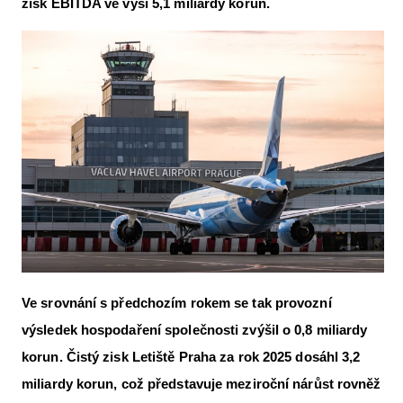
zisk EBITDA ve výši 5,1 miliardy korun.
Letecká videa
Aktuální FR + archiv
Letecká muzea
VFR Communication app
The SAFE Guide app
Nabídky práce v letectví
Inzerujte s námi
E-SHOP
Ve srovnání s předchozím rokem se tak provozní
výsledek hospodaření společnosti zvýšil o 0,8 miliardy
korun. Čistý zisk Letiště Praha za rok 2025 dosáhl 3,2
miliardy korun, což představuje meziroční nárůst rovněž