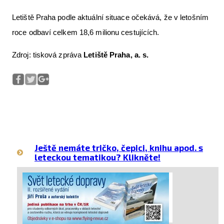
Letiště Praha podle aktuální situace očekává, že v letošním
roce odbaví celkem 18,6 milionu cestujících.
Zdroj: tisková zpráva
Letiště Praha, a. s.
Ještě nemáte tričko, čepici, knihu apod. s
leteckou tematikou? Klikněte!