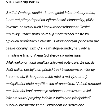
o 0,8 miliardy korun.
„Letiště Praha je součástí strategické infrastruktury státu,
která má přímý dopad na výkon české ekonomiky, příliv
investic, cestovní ruch i konkurenceschopnost České
republiky. Právě proto považuji modernizaci letiště za
typickou prorůstovou investici s dlouhodobým přínosem pro
české občany i firmy,“
říká místopředsedkyně vlády a
ministryně financí Alena Schillerová a upřesňuje
:
„Makroekonomická analýza zároveň potvrzuje, že každý
další milion cestujících přináší české ekonomice miliardy
korun navíc, tisíce pracovních míst a má významný
multiplikační efekt napříč celou ekonomikou. V době rostoucí
mezinárodní konkurence je schopnost realizovat velké
infrastrukturní projekty jedním z klíčových předpokladů
budoucí prosperity země. Vzhledem ke schválené