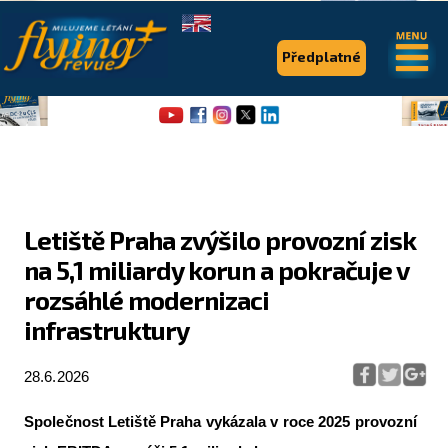
.
.
Předplatné
Letiště Praha zvýšilo provozní zisk
na 5,1 miliardy korun a pokračuje v
Flying Revue
rozsáhlé modernizaci
Články
infrastruktury
Expedice
28.6.2026
Pro piloty
Společnost Letiště Praha vykázala v roce 2025 provozní
Série & speciály