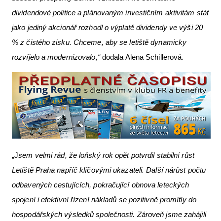
dividendové politice a plánovaným investičním aktivitám stát
jako jediný akcionář rozhodl o výplatě dividendy ve výši 20
% z čistého zisku. Chceme, aby se letiště dynamicky
rozvíjelo a modernizovalo,“
dodala Alena Schillerová
.
„J
sem velmi rád, že loňský rok opět potvrdil stabilní růst
Letiště Praha napříč klíčovými ukazateli. Další nárůst počtu
odbavených cestujících, pokračující obnova leteckých
spojení i efektivní řízení nákladů se pozitivně promítly do
hospodářských výsledků společnosti. Zároveň jsme zahájili