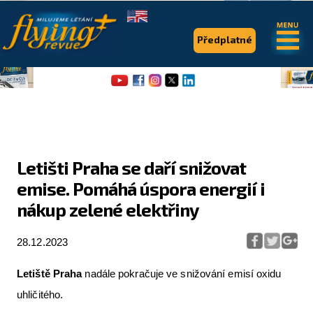
.
.
Předplatné
Letišti Praha se daří snižovat
emise. Pomáhá úspora energií i
Flying Revue
nákup zelené elektřiny
Články
28.12.2023
Expedice
Pro piloty
Letiště Praha
nadále pokračuje ve snižování emisí oxidu
uhličitého.
Série & speciály