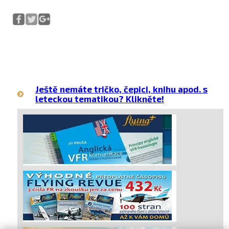
Ještě nemáte tričko, čepici, knihu apod. s
leteckou tematikou? Klikněte!