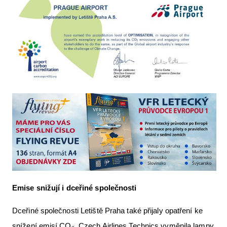
Emise snižují i dceřiné společnosti
Dceřiné společnosti Letiště Praha také přijaly opatření ke
snížení emisí CO₂. Czech Airlines Technics vyměnila lampy