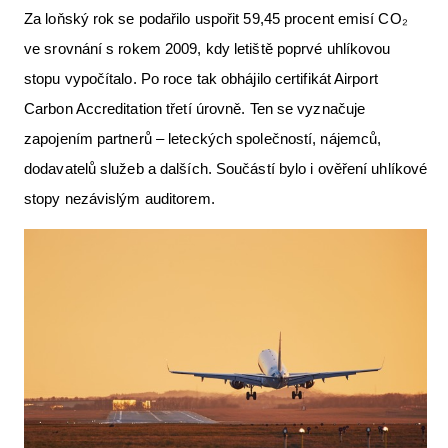
Za loňský rok se podařilo uspořit 59,45 procent emisí CO₂
Letecká videa
ve srovnání s rokem 2009, kdy letiště poprvé uhlíkovou
Aktuální FR + archiv
stopu vypočítalo. Po roce tak obhájilo certifikát Airport
Letecká muzea
Carbon Accreditation třetí úrovně. Ten se vyznačuje
zapojením partnerů – leteckých společností, nájemců,
VFR Communication app
dodavatelů služeb a dalších. Součástí bylo i ověření uhlíkové
The SAFE Guide app
stopy nezávislým auditorem.
Nabídky práce v letectví
Inzerujte s námi
E-SHOP