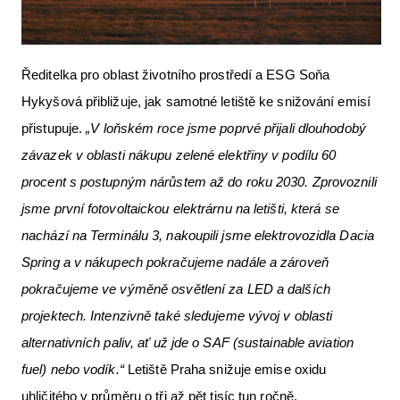
Ředitelka pro oblast životního prostředí a ESG Soňa
Hykyšová přibližuje, jak samotné letiště ke snižování emisí
přistupuje.
„V loňském roce jsme poprvé přijali dlouhodobý
závazek v oblasti nákupu zelené elektřiny v podílu 60
procent s postupným nárůstem až do roku 2030. Zprovoznili
jsme první fotovoltaickou elektrárnu na letišti, která se
nachází na Terminálu 3, nakoupili jsme elektrovozidla Dacia
Spring a v nákupech pokračujeme nadále a zároveň
pokračujeme ve výměně osvětlení za LED a dalších
projektech. Intenzivně také sledujeme vývoj v oblasti
alternativních paliv, ať už jde o SAF (sustainable aviation
fuel) nebo vodík.“
Letiště Praha snižuje emise oxidu
uhličitého v průměru o tři až pět tisíc tun ročně.