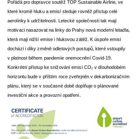
Pořádá pro dopravce soutěž TOP Sustainable Airline, ve
které kromě hluku a emisí sleduje rovněž přístup celé
aerolinky k udržitelnosti. Letecké společnosti tak mají
motivaci nasazovat na linky do Prahy nová moderní letadla,
která mají nižší emise i hlukovou zátěž. K úspoře emisí
dochází i díky změně odletových postupů, které vstoupily
v platnost během pandemie onemocnění Covid-19.
Konkrétní přístup ke snižování emisí CO₂ v dlouhodobém
horizontu bude v příštím roce zveřejněn v dekarbonizačním
plánu, který se v současné době doplňuje o plánované
investiční akce a provozní opatření.