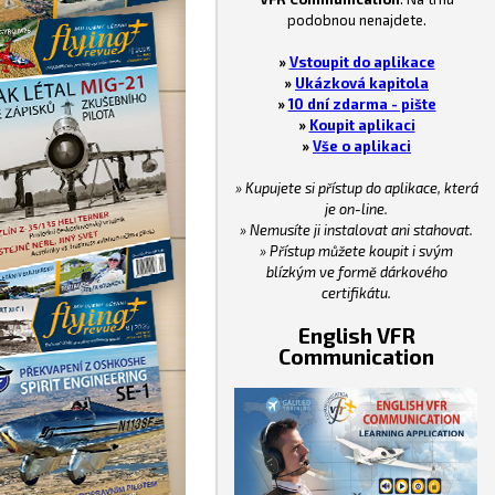
podobnou nenajdete.
»
Vstoupit do aplikace
»
Ukázková kapitola
»
10 dní zdarma - pište
»
Koupit aplikaci
»
Vše o aplikaci
» Kupujete si přístup do aplikace, která
je on-line.
» Nemusíte ji instalovat ani stahovat.
» Přístup můžete koupit i svým
blízkým ve formě dárkového
certifikátu.
English VFR
Communication