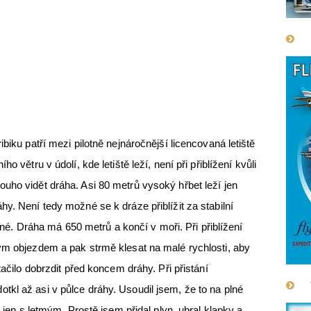
biku patří mezi pilotně nejnáročnější licencovaná letiště
o větru v údolí, kde letiště leží, není při přiblížení kvůli
uho vidět dráha. Asi 80 metrů vysoký hřbet leží jen
y. Není tedy možné se k dráze přiblížit za stabilní
běžné. Dráha má 650 metrů a končí v moři. Při přiblížení
ým objezdem a pak strmě klesat na malé rychlosti, aby
tačilo dobrzdit před koncem dráhy. Při přistání
kl až asi v půlce dráhy. Usoudil jsem, že to na plné
l jen s letmým. Prostě jsem přidal plyn, ubral klapky a