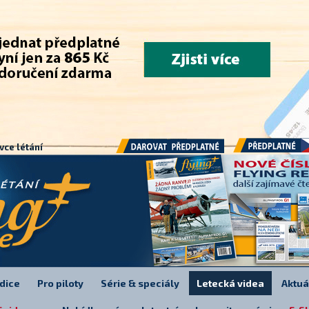
.
vce létání
Předplatné
Darovat předplatné
dice
Pro piloty
Série & speciály
Letecká videa
Aktuá