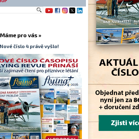
HOP
me pro vás »
Nové číslo 4 právě vyšlo!