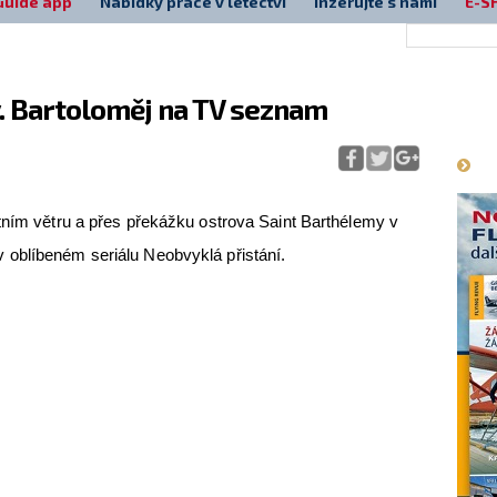
Guide app
Nabídky práce v letectví
Inzerujte s námi
E-S
v. Bartoloměj na TV seznam
Má
tním větru a přes překážku ostrova Saint Barthélemy v
oblíbeném seriálu Neobvyklá přistání.