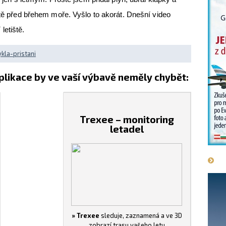
ště před břehem moře. Vyšlo to akorát. Dnešní video
letiště.
la-pristani
plikace by ve vaší výbavě neměly chybět:
Trexee – monitoring
letadel
» Trexee
sleduje, zaznamená a ve 3D
zobrazí trasu vašeho letu