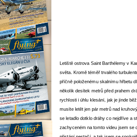
Letiště ostrova Saint Barthélemy v Kari
světa. Kromě téměř trvalého turbulentníh
příčně položenému skalnímu hřbetu dlo
několik desítek metrů před prahem dráh
rychlosti i úhlu klesání, jak je jinde 
musíte letět jen pár metrů nad kruhov
se letadlo dotklo dráhy co nejdříve a s
zachyceném na tomto videu jsem se dot
přistání nestačí, a tak jsem se spokoji