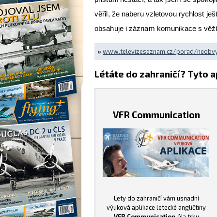
věřil, že naberu vzletovou rychlost je
obsahuje i záznam komunikace s věží 
»
www.televizeseznam.cz/porad/neobvyk
Létáte do zahraničí? Tyto a
VFR Communication
Lety do zahraničí vám usnadní
výuková aplikace letecké angličtiny
VFR Communication
. Na trhu