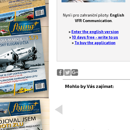
Nyní i pro zahraniční piloty:
English
VFR Communication
.
»
Enter the english version
»
10 days free - write to us
»
To buy the application
<