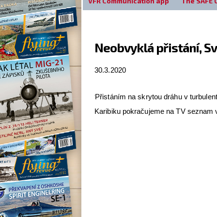
VFR Communication app
The SAFE 
Neobvyklá přistání, S
30.3.2020
Přistáním na skrytou dráhu v turbulen
Karibiku pokračujeme na TV seznam v 