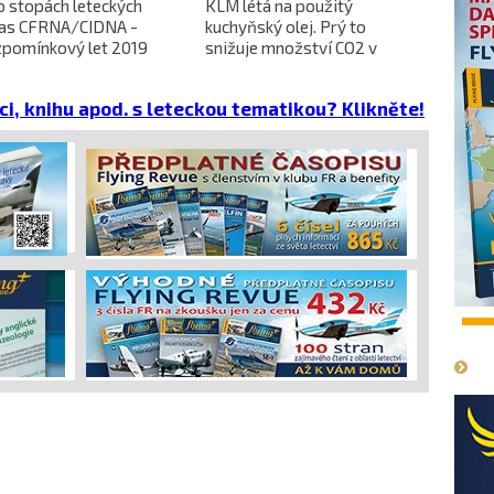
o stopách leteckých
KLM létá na použitý
L-610 no
ras CFRNA/CIDNA -
kuchyňský olej. Prý to
předběžn
zpomínkový let 2019
snižuje množství CO2 v
dokončen
emisích
dopravců 
projekt 
ci, knihu apod. s leteckou tematikou? Klikněte!
cena
1