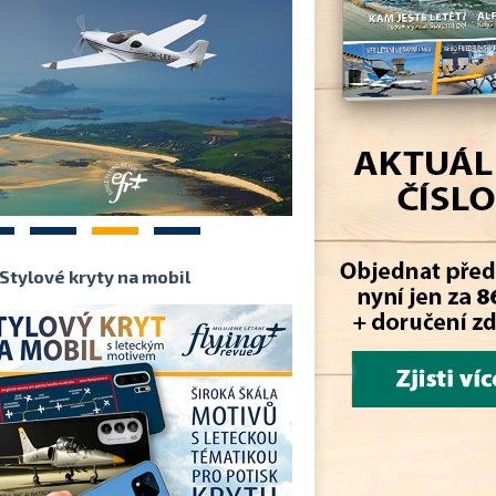
2
3
4
Stylové kryty na mobil