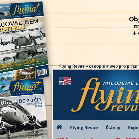
Flying Revue – časopis a web pro přízni
Flying Revue
Články
Expe