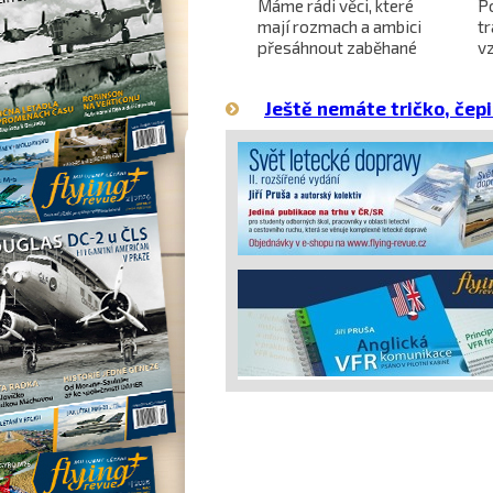
Projekt nadzvukového
Máme rádi věci, které
P
letounu X-59 QueSST
mají rozmach a ambici
t
o
směřuje k prvnímu letu
přesáhnout zaběhané
v
hranice
Ještě nemáte tričko, čepi