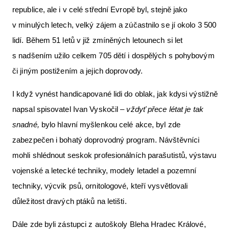
republice, ale i v celé střední Evropě byl, stejně jako
v minulých letech, velký zájem a zúčastnilo se jí okolo 3 500
lidí. Během 51 letů v již zmíněných letounech si let
s nadšením užilo celkem 705 dětí i dospělých s pohybovým
či jiným postižením a jejich doprovody.
I když vynést handicapované lidi do oblak, jak kdysi výstižně
napsal spisovatel Ivan Vyskočil –
vždyť přece létat je tak
snadné,
bylo hlavní myšlenkou celé akce, byl zde
zabezpečen i bohatý doprovodný program. Návštěvníci
mohli shlédnout seskok profesionálních parašutistů, výstavu
vojenské a letecké techniky, modely letadel a pozemní
techniky, výcvik psů, ornitologové, kteří vysvětlovali
důležitost dravých ptáků na letišti.
Dále zde byli zástupci z autoškoly Bleha Hradec Králové,