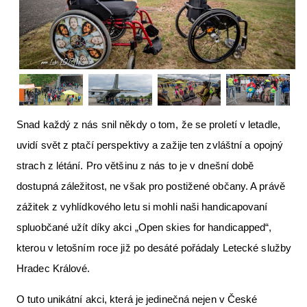
Letecká videa
Aktuální FR + archiv
Letecká muzea
VFR Communication app
The SAFE Guide app
Snad každý z nás snil někdy o tom, že se proletí v letadle,
uvidí svět z ptačí perspektivy a zažije ten zvláštní a opojný
Nabídky práce v letectví
strach z létání. Pro většinu z nás to je v dnešní době
Inzerujte s námi
dostupná záležitost, ne však pro postižené občany. A právě
E-SHOP
zážitek z vyhlídkového letu si mohli naši handicapovaní
spluobčané užít díky akci „Open skies for handicapped“,
kterou v letošním roce již po desáté pořádaly Letecké služby
Hradec Králové.
O tuto unikátní akci, která je jedinečná nejen v České