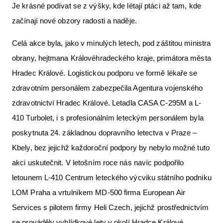
Je krásné podívat se z výšky, kde létají ptáci až tam, kde
začínají nové obzory radosti a naděje.
Celá akce byla, jako v minulých letech, pod záštitou ministra
obrany, hejtmana Královéhradeckého kraje, primátora města
Hradec Králové. Logistickou podporu ve formě lékaře se
zdravotním personálem zabezpečila Agentura vojenského
zdravotnictví Hradec Králové. Letadla CASA C-295M a L-
410 Turbolet, i s profesionálním leteckým personálem byla
poskytnuta 24. základnou dopravního letectva v Praze –
Kbely, bez jejichž každoroční podpory by nebylo možné tuto
akci uskutečnit. V letošním roce nás navíc podpořilo
letounem L-410 Centrum leteckého výcviku státního podniku
LOM Praha a vrtulníkem MD-500 firma European Air
Services s pilotem firmy Heli Czech, jejichž prostřednictvím
se prováděly vyhlídkové lety v okolí Hradce Králové.