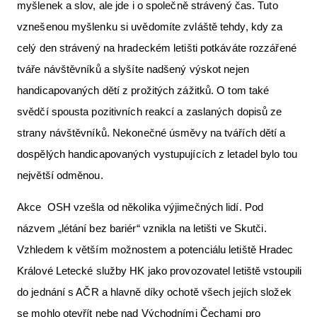
myšlenek a slov, ale jde i o společně strávený čas. Tuto
vznešenou myšlenku si uvědomíte zvláště tehdy, kdy za
celý den strávený na hradeckém letišti potkáváte rozzářené
tváře návštěvníků a slyšíte nadšený výskot nejen
handicapovaných dětí z prožitých zážitků. O tom také
svědčí spousta pozitivních reakcí a zaslaných dopisů ze
strany návštěvníků. Nekonečné úsměvy na tvářích dětí a
dospělých handicapovaných vystupujících z letadel bylo tou
největší odměnou.
Akce OSH vzešla od několika výjimečných lidí. Pod
názvem „létání bez bariér“ vznikla na letišti ve Skutči.
Vzhledem k větším možnostem a potenciálu letiště Hradec
Králové Letecké služby HK jako provozovatel letiště vstoupili
do jednání s AČR a hlavně díky ochotě všech jejích složek
se mohlo otevřít nebe nad Východními Čechami pro