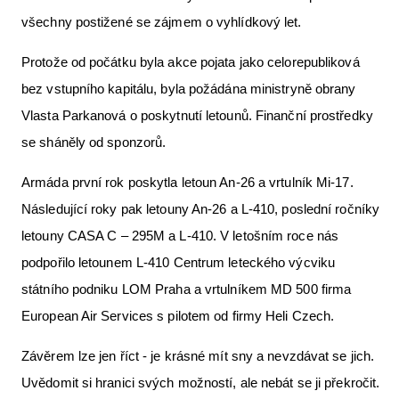
všechny postižené se zájmem o vyhlídkový let.
Protože od počátku byla akce pojata jako celorepubliková
bez vstupního kapitálu, byla požádána ministryně obrany
Vlasta Parkanová o poskytnutí letounů. Finanční prostředky
se sháněly od sponzorů.
Armáda první rok poskytla letoun An-26 a vrtulník Mi-17.
Následující roky pak letouny An-26 a L-410, poslední ročníky
letouny CASA C – 295M a L-410. V letošním roce nás
podpořilo letounem L-410 Centrum leteckého výcviku
státního podniku LOM Praha a vrtulníkem MD 500 firma
European Air Services s pilotem od firmy Heli Czech.
Závěrem lze jen říct - je krásné mít sny a nevzdávat se jich.
Uvědomit si hranici svých možností, ale nebát se ji překročit.