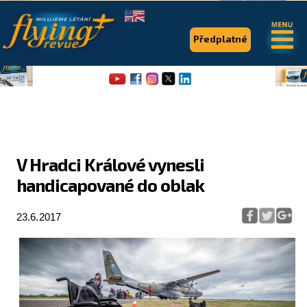
.
.
Předplatné
V Hradci Králové vynesli
handicapované do oblak
Flying Revue
Články
23.6.2017
Expedice
Pro piloty
Série & speciály