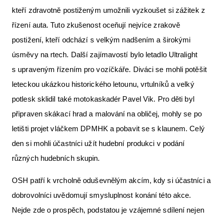
kteří zdravotně postiženým umožnili vyzkoušet si zážitek z
řízení auta. Tuto zkušenost oceňují nejvíce zrakově
postižení, kteří odchází s velkým nadšením a širokými
úsměvy na rtech. Další zajímavostí bylo letadlo Ultralight
s upraveným řízením pro vozíčkáře. Diváci se mohli potěšit
leteckou ukázkou historického letounu, vrtulníků a velký
potlesk sklidil také motokaskadér Pavel Vik. Pro děti byl
připraven skákací hrad a malování na obličej, mohly se po
letišti projet vláčkem DPMHK a pobavit se s klaunem. Celý
den si mohli účastníci užít hudební produkci v podání
různých hudebních skupin.
OSH patří k vrcholně oduševnělým akcím, kdy si účastníci a
dobrovolníci uvědomují smysluplnost konání této akce.
Nejde zde o prospěch, podstatou je vzájemné sdílení nejen