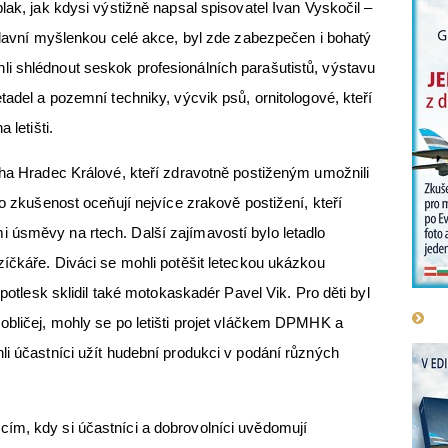
lak, jak kdysi výstižně napsal spisovatel Ivan Vyskočil –
lavní myšlenkou celé akce, byl zde zabezpečen i bohatý
i shlédnout seskok profesionálních parašutistů, výstavu
tadel a pozemní techniky, výcvik psů, ornitologové, kteří
 letišti.
eha Hradec Králové, kteří zdravotně postiženým umožnili
to zkušenost oceňují nejvíce zrakově postižení, kteří
 úsměvy na rtech. Další zajímavostí bylo letadlo
zíčkáře. Diváci se mohli potěšit leteckou ukázkou
 potlesk sklidil také motokaskadér Pavel Vik. Pro děti byl
obličej, mohly se po letišti projet vláčkem DPMHK a
li účastníci užít hudební produkci v podání různých
ím, kdy si účastníci a dobrovolníci uvědomují