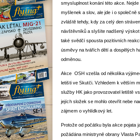
smysluplnost konání této akce. Nejde 
myšlenek a slov, ale jde i o společn
zvláště tehdy, kdy za celý den stráve
návštěvníků a slyšíte nadšený výskot
také svědčí spousta pozitivních reak
úsměvy na tvářích dětí a dospělých ha
odměnou.
Akce OSH vzešla od několika výjimečn
letišti ve Skutči. Vzhledem k větším 
služby HK jako provozovatel letiště v
jejích složek se mohlo otevřít nebe 
zájmem o vyhlídkový let.
Protože od počátku byla akce pojata j
požádána ministryně obrany Vlasta Pa