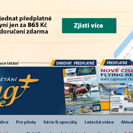
.
vce létání
Předplatné
Darovat předplatné
dice
Pro piloty
Série & speciály
Letecká videa
Aktuá