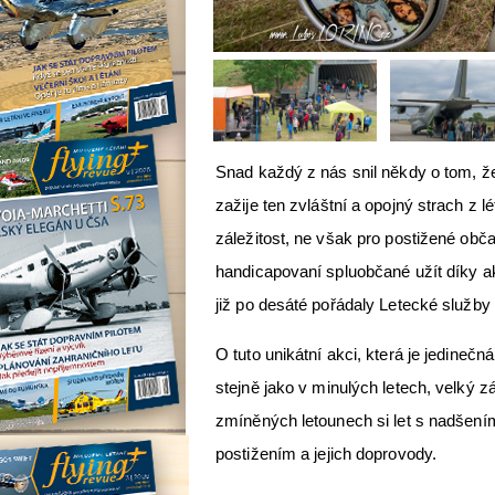
Snad každý z nás snil někdy o tom, že s
zažije ten zvláštní a opojný strach z l
záležitost, ne však pro postižené obča
handicapovaní spluobčané užít díky ak
již po desáté pořádaly Letecké služby
O tuto unikátní akci, která je jedinečn
stejně jako v minulých letech, velký zá
zmíněných letounech si let s nadšení
postižením a jejich doprovody.