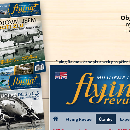
Flying Revue – časopis a web pro přízni
Flying Revue
Články
Expe