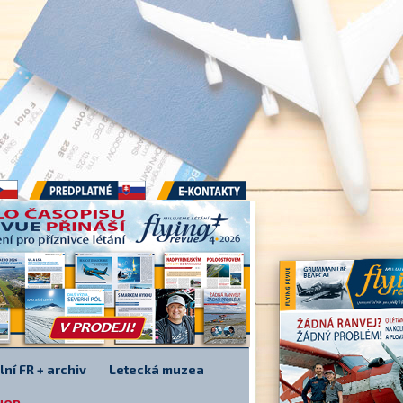
Předplatné
E-kontakty
lní FR + archiv
Letecká muzea