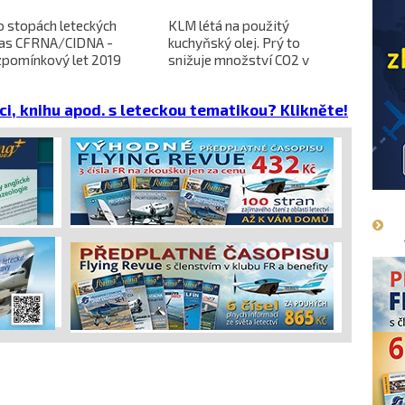
o stopách leteckých
KLM létá na použitý
L-610 no
ras CFRNA/CIDNA -
kuchyňský olej. Prý to
předběžn
zpomínkový let 2019
snižuje množství CO2 v
dokončen
emisích
dopravců 
projekt 
ci, knihu apod. s leteckou tematikou? Klikněte!
cena