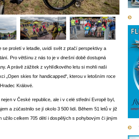
e proletí v letadle, uvidí svět z ptačí perspektivy a
étání. Pro většinu z nás to je v dnešní době dostupná
ny. A právě zážitek z vyhlídkového letu si mohli naši
ci „Open skies for handicapped“, kterou v letošním roce
 Hradec Králové.
á nejen v České republice, ale i v celé střední Evropě byl,
jem a zúčastnilo se jí okolo 3 500 lidí. Během 51 letů v již
m užilo celkem 705 dětí i dospělých s pohybovým či jiným