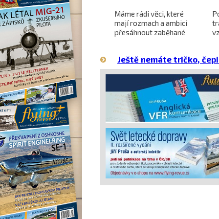
Projekt nadzvukového
Máme rádi věci, které
P
letounu X-59 QueSST
mají rozmach a ambici
t
o
směřuje k prvnímu letu
přesáhnout zaběhané
v
hranice
Ještě nemáte tričko, čepi