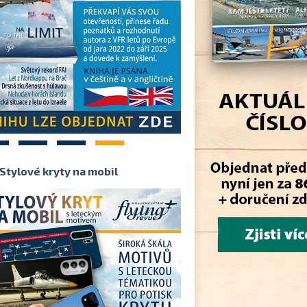
2
3
4
Stylové kryty na mobil