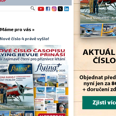
HOP
me pro vás »
Nové číslo 4 právě vyšlo!