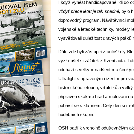
I když vynést handicapované lidi do ob
vždyť přece létat je tak snadné,
bylo h
doprovodný program. Návštěvníci mohl
vojenské a letecké techniky, modely le
vysvětlovali důležitost dravých ptáků na
Dále zde byli zástupci z autoškoly Bl
vyzkoušet si zážitek z řízení auta. Tu
odchází s velkým nadšením a širokými
Ultralight s upraveným řízením pro vo
historického letounu, vrtulníků a velký
připraven skákací hrad a malování na 
pobavit se s klaunem. Celý den si moh
hudebních skupin.
OSH patří k vrcholně oduševnělým akc