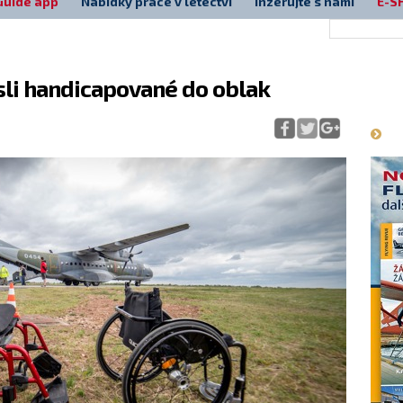
Guide app
Nabídky práce v letectví
Inzerujte s námi
E-S
sli handicapované do oblak
Má