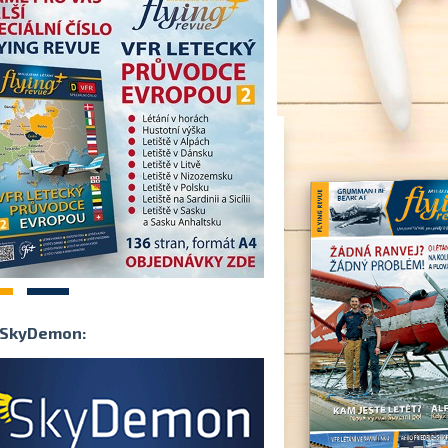
2
SkyDemon: