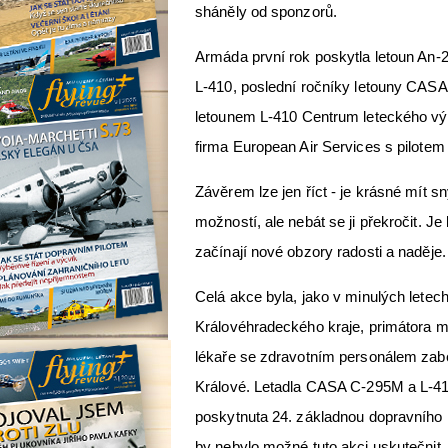
sháněly od sponzorů.
Armáda první rok poskytla letoun An-2
L-410, poslední ročníky letouny CASA
letounem L-410 Centrum leteckého vý
firma European Air Services s pilotem
Závěrem lze jen říct - je krásné mít s
možností, ale nebát se ji překročit. Je
začínají nové obzory radosti a naděje.
Celá akce byla, jako v minulých letech
Královéhradeckého kraje, primátora m
lékaře se zdravotním personálem zab
Králové. Letadla CASA C-295M a L-410
poskytnuta 24. základnou dopravního l
by nebylo možné tuto akci uskutečnit.