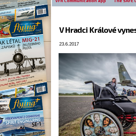
VFR Communication app
The SAFE 
V Hradci Králové vyne
23.6.2017