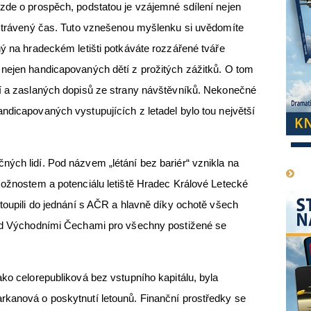
zde o prospěch, podstatou je vzájemné sdílení nejen
ě strávený čas. Tuto vznešenou myšlenku si uvědomíte
ný na hradeckém letišti potkáváte rozzářené tváře
 nejen handicapovaných dětí z prožitých zážitků. O tom
cí a zaslaných dopisů ze strany návštěvníků. Nekonečné
ndicapovaných vystupujících z letadel bylo tou největší
1
ých lidí. Pod názvem „létání bez bariér“ vznikla na
možnostem a potenciálu letiště Hradec Králové Letecké
stoupili do jednání s AČR a hlavně díky ochotě všech
nad Východními Čechami pro všechny postižené se
ako celorepubliková bez vstupního kapitálu, byla
rkanová o poskytnutí letounů. Finanční prostředky se