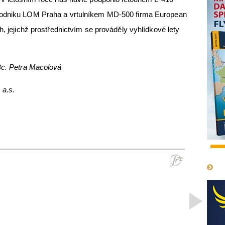
podniku LOM Praha a vrtulníkem MD-500 firma European
h, jejichž prostřednictvím se prováděly vyhlídkové lety
Bc. Petra Macolová
 a.s.
1
>