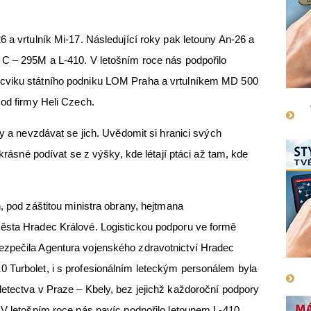
6 a vrtulník Mi-17. Následující roky pak letouny An-26 a
 C – 295M a L-410. V letošním roce nás podpořilo
cviku státního podniku LOM Praha a vrtulníkem MD 500
 od firmy Heli Czech.
ny a nevzdávat se jich. Uvědomit si hranici svých
 krásné podívat se z výšky, kde létají ptáci až tam, kde
, pod záštitou ministra obrany, hejtmana
ěsta Hradec Králové. Logistickou podporu ve formě
ezpečila Agentura vojenského zdravotnictví Hradec
 Turbolet, i s profesionálním leteckým personálem byla
etectva v Praze – Kbely, bez jejichž každoroční podpory
 V letošním roce nás navíc podpořilo letounem L-410