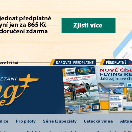
.
vce létání
Předplatné
Darovat předplatné
dice
Pro piloty
Série & speciály
Letecká videa
Aktuá