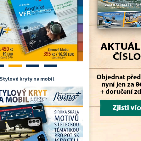
2
3
4
Stylové kryty na mobil