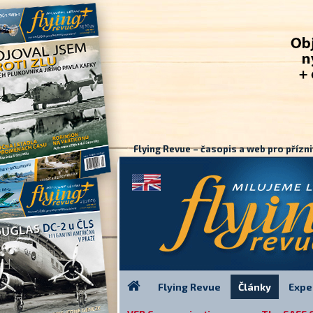
Flying Revue – časopis a web pro přízni
Flying Revue
Články
Expe