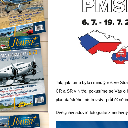
Tak, jak tomu bylo i minulý rok ve St
ČR a SR v Nitře, pokusíme se Vás o 
plachtařského mistrovství průběžně i
Dvě „návnadové“ fotografie z nedávnýc