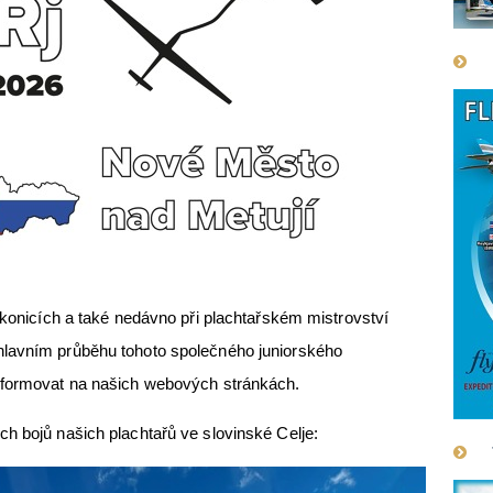
rakonicích a také nedávno při plachtařském mistrovství
hlavním průběhu tohoto společného juniorského
nformovat na našich webových stránkách.
h bojů našich plachtařů ve slovinské Celje: