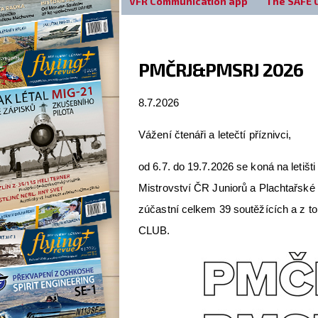
VFR Communication app
The SAFE 
PMČRJ&PMSRJ 2026
8.7.2026
Vážení čtenáři a letečtí příznivci,
od 6.7. do 19.7.2026 se koná na letiš
Mistrovství ČR Juniorů a Plachtařské
zúčastní celkem 39 soutěžících a z toh
CLUB.