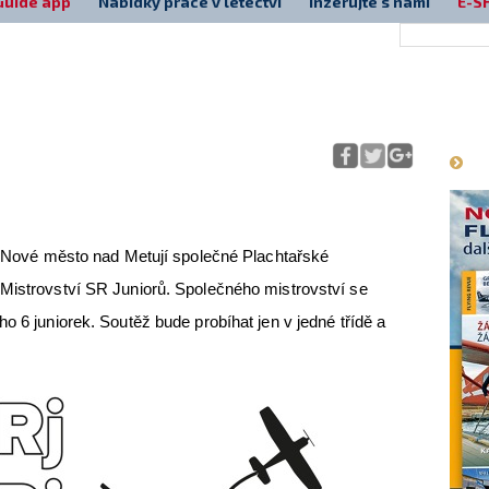
Guide app
Nabídky práce v letectví
Inzerujte s námi
E-S
Má
ti Nové město nad Metují společné Plachtařské
 Mistrovství SR Juniorů. Společného mistrovství se
o 6 juniorek. Soutěž bude probíhat jen v jedné třídě a