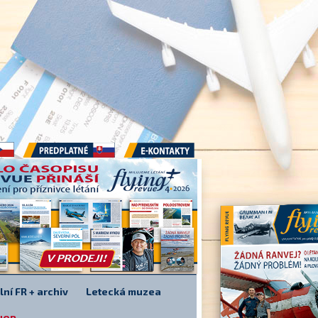
Předplatné
E-kontakty
lní FR + archiv
Letecká muzea