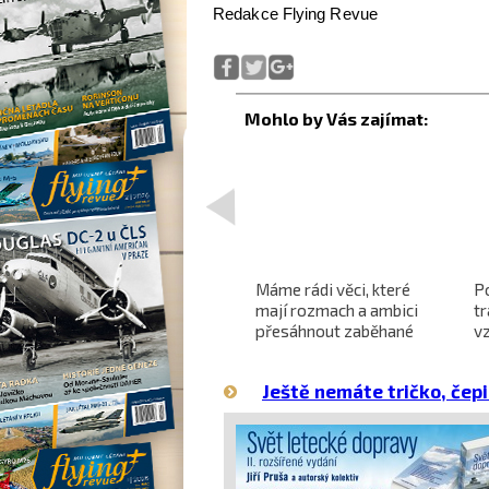
Redakce Flying Revue
<
Projekt nadzvukového
Máme rádi věci, které
P
letounu X-59 QueSST
mají rozmach a ambici
t
o
směřuje k prvnímu letu
přesáhnout zaběhané
v
hranice
Ještě nemáte tričko, čepi