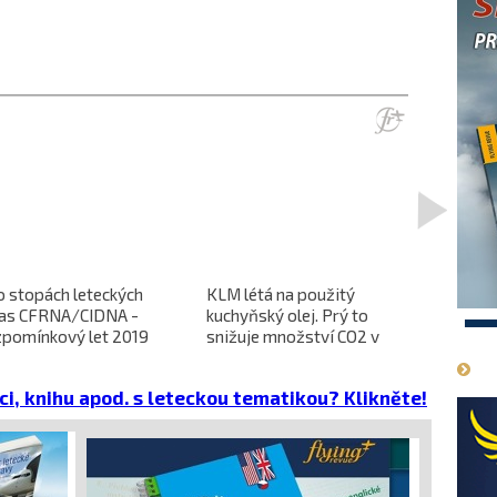
>
o stopách leteckých
KLM létá na použitý
L-610 no
ras CFRNA/CIDNA -
kuchyňský olej. Prý to
předběžn
1
zpomínkový let 2019
snižuje množství CO2 v
dokončen
emisích
dopravců 
projekt 
ci, knihu apod. s leteckou tematikou? Klikněte!
cena