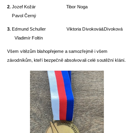
2.
Jozef Kožár Tibor Noga
Pavol Černý
3.
Edmund Schuller Viktoria Divoková&Divoková
Vladimír Foltín
Všem vítězům blahopřejeme a samozřejmě i všem
závodníkům, kteří bezpečně absolvovali celé soutěžní klání.