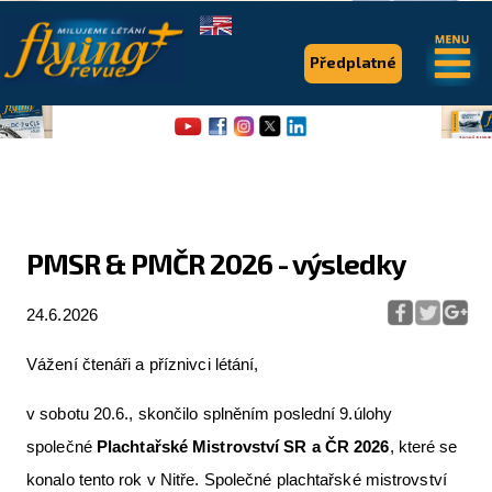
.
.
Předplatné
PMSR & PMČR 2026 - výsledky
Flying Revue
24.6.2026
Články
Vážení čtenáři a příznivci létání,
Expedice
v sobotu 20.6., skončilo splněním poslední 9.úlohy
Pro piloty
společné
Plachtařské Mistrovství SR a ČR 2026
, které se
Série & speciály
konalo tento rok v Nitře. Společné plachtařské mistrovství