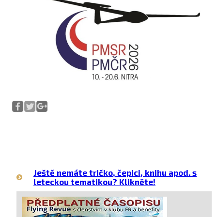
Ještě nemáte tričko, čepici, knihu apod. s
leteckou tematikou? Klikněte!