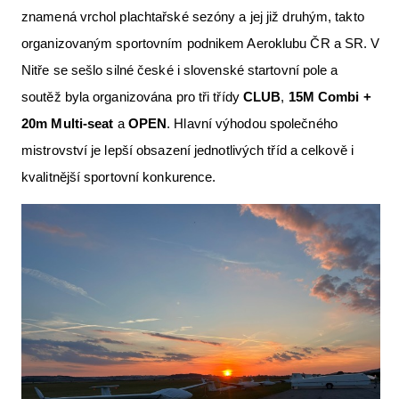
znamená vrchol plachtařské sezóny a jej již druhým, takto
Letecká videa
organizovaným sportovním podnikem Aeroklubu ČR a SR. V
Aktuální FR + archiv
Nitře se sešlo silné české i slovenské startovní pole a
Letecká muzea
soutěž byla organizována pro tři třídy
CLUB
,
15M
Combi
+
20m
Multi-seat
a
OPEN
. Hlavní výhodou společného
VFR Communication app
mistrovství je lepší obsazení jednotlivých tříd a celkově i
The SAFE Guide app
kvalitnější sportovní konkurence.
Nabídky práce v letectví
Inzerujte s námi
E-SHOP