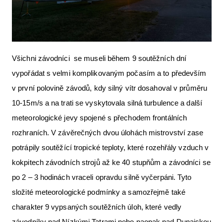
Všichni závodníci se museli během 9 soutěžních dní
vypořádat s velmi komplikovaným počasím a to především
v první polovině závodů, kdy silný vítr dosahoval v průměru
10-15m/s a na trati se vyskytovala silná turbulence a další
meteorologické jevy spojené s přechodem frontálních
rozhraních. V závěrečných dvou úlohách mistrovství zase
potrápily soutěžící tropické teploty, které rozehřály vzduch v
kokpitech závodních strojů až ke 40 stupňům a závodníci se
po 2 – 3 hodinách vraceli opravdu silně vyčerpáni. Tyto
složité meteorologické podmínky a samozřejmě také
charakter 9 vypsaných soutěžních úloh, které vedly
závodníky nad Nízkými Tatrami nebo naopak nad Dunajskou