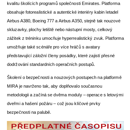
kvalitu školících programů společnosti Emirates. Platforma
obsahuje fotorealistické a autentické interiéry kabin letadel
Airbus A380, Boeing 777 a Airbus A350, stejně tak nouzové
skluzavky, plochy letiště nebo nástupní mosty, celkový
zážitek z tréninku umocňuje hyperrealistický zvuk. Platforma
umožňuje také scénáře pro více hráčů s avatary
představující záložní členy posádky, které zajistí přesné
dodržování standardních operačních postupů.
Školení o bezpečnosti a nouzových postupech na platformě
MIRA je navrženo tak, aby doplňovalo současnou
metodologii a začíná se dvěma moduly – operace s letovými
dveřmi a hašení požáru – což jsou klíčové prvky
bezpečnosti na palubě.