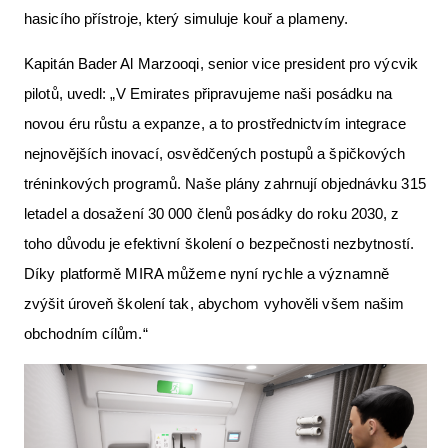
hasicího přístroje, který simuluje kouř a plameny.
Kapitán Bader Al Marzooqi, senior vice president pro výcvik
pilotů, uvedl: „V Emirates připravujeme naši posádku na
novou éru růstu a expanze, a to prostřednictvím integrace
nejnovějších inovací, osvědčených postupů a špičkových
tréninkových programů. Naše plány zahrnují objednávku 315
letadel a dosažení 30 000 členů posádky do roku 2030, z
toho důvodu je efektivní školení o bezpečnosti nezbytností.
Díky platformě MIRA můžeme nyní rychle a významně
zvýšit úroveň školení tak, abychom vyhověli všem našim
obchodním cílům.“