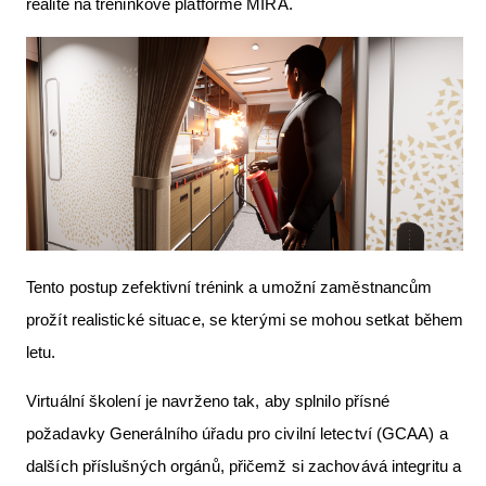
realitě na tréninkové platformě MIRA.
Letecká videa
Aktuální FR + archiv
Letecká muzea
VFR Communication app
The SAFE Guide app
Nabídky práce v letectví
Inzerujte s námi
Tento postup zefektivní trénink a umožní zaměstnancům
prožít realistické situace, se kterými se mohou setkat během
E-SHOP
letu.
Virtuální školení je navrženo tak, aby splnilo přísné
požadavky Generálního úřadu pro civilní letectví (GCAA) a
dalších příslušných orgánů, přičemž si zachovává integritu a