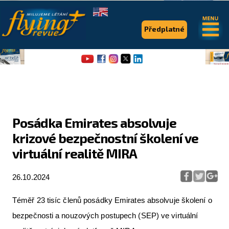
.
.
Předplatné
Posádka Emirates absolvuje
krizové bezpečnostní školení ve
Flying Revue
virtuální realitě MIRA
Články
26.10.2024
Expedice
Pro piloty
Téměř 23 tisíc členů posádky Emirates absolvuje školení o
bezpečnosti a nouzových postupech (SEP) ve virtuální
Série & speciály