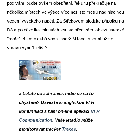
pod vámi buďte ovšem obezřetní, řeku tu překračuje na
několika místech ve výšce více než sto metrů nad hladinou
vedení vysokého napětí. Za Střekovem sledujte přípojku na
D8 a po několika minutách letu se před vámi objeví ústecké
"moře", 4 km dlouhá vodní nádrž Milada, a za ní už se
vpravo vynoří letiště.
» Létáte do zahraničí, nebo se na to
chystáte? Osvěžte si anglickou VFR
komunikaci s naší on-line aplikací
VFR
Communication
. Vaše letadlo může
monitorovat tracker
Trexee
.