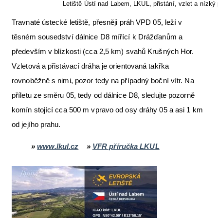
Letiště Ústí nad Labem, LKUL, přistání, vzlet a nízký
Travnaté ústecké letiště, přesněji práh VPD 05, leží v
těsném sousedství dálnice D8 mířící k Drážďanům a
především v blízkosti (cca 2,5 km) svahů Krušných Hor.
Vzletová a přistávací dráha je orientovaná takřka
rovnoběžně s nimi, pozor tedy na případný boční vítr. Na
příletu ze směru 05, tedy od dálnice D8, sledujte pozorně
komín stojící cca 500 m vpravo od osy dráhy 05 a asi 1 km
od jejího prahu.
»
www.lkul.cz
»
VFR příručka LKUL