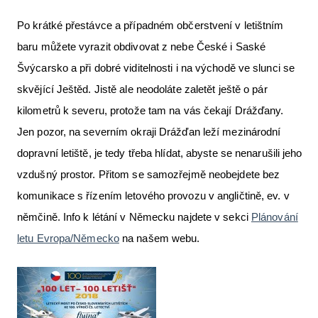
Po krátké přestávce a případném občerstvení v letištním
baru můžete vyrazit obdivovat z nebe České i Saské
Švýcarsko a při dobré viditelnosti i na východě ve slunci se
skvějící Ještěd. Jistě ale neodoláte zaletět ještě o pár
kilometrů k severu, protože tam na vás čekají Drážďany.
Jen pozor, na severním okraji Drážďan leží mezinárodní
dopravní letiště, je tedy třeba hlídat, abyste se nenarušili jeho
vzdušný prostor. Přitom se samozřejmě neobejdete bez
komunikace s řízením letového provozu v angličtině, ev. v
němčině. Info k létání v Německu najdete v sekci
Plánování
letu Evropa/Německo
na našem webu.