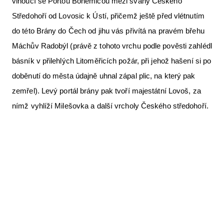
vinoucí se Portou Bohemicou mezi svahy Českého
Středohoří od Lovosic k Ústí, přičemž ještě před vlétnutím
do této Brány do Čech od jihu vás přivítá na pravém břehu
Máchův Radobýl (právě z tohoto vrchu podle pověsti zahlédl
básník v přilehlých Litoměřicích požár, při jehož hašení si po
doběnutí do města údajně uhnal zápal plic, na který pak
zemřel). Levý portál brány pak tvoří majestátní Lovoš, za
nímž vyhlíží Milešovka a další vrcholy Českého středohoří.