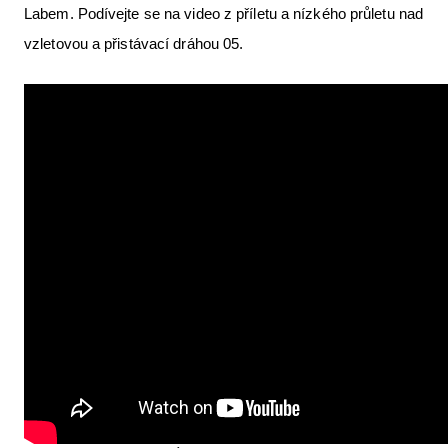
Labem. Podívejte se na video z příletu a nízkého průletu nad
Letecká videa
vzletovou a přistávací dráhou 05.
Aktuální FR + archiv
Letecká muzea
VFR Communication app
The SAFE Guide app
Nabídky práce v letectví
Inzerujte s námi
E-SHOP