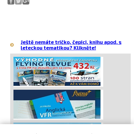
Ještě nemáte tričko, čepici, knihu apod. s
leteckou tematikou? Klikněte!