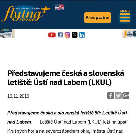
.
.
Předplatné
Home
Představujeme česká a slovenská
letiště: Ústí nad Labem (LKUL)
Flying Revue
Články
19.11.2019
Expedice
Představujeme česká a slovenská letiště 50: Letiště Ústí
Pro piloty
nad Labem
Letiště Ústí nad Labem (LKUL) leží na úpatí
Série & speciály
Krušných hor a na severozápadním okraji města Ústí nad