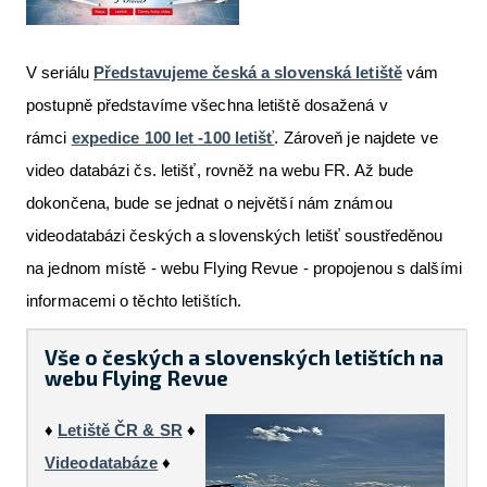
V seriálu
Představujeme česká a slovenská letiště
vám
postupně představíme všechna letiště dosažená v
rámci
expedice 100 let -100 letišť
. Zároveň je najdete ve
video databázi čs. letišť, rovněž na webu FR. Až bude
dokončena, bude se jednat o největší nám známou
videodatabázi českých a slovenských letišť soustředěnou
na jednom místě - webu Flying Revue - propojenou s dalšími
informacemi o těchto letištích.
Vše o českých a slovenských letištích na
webu Flying Revue
♦
Letiště ČR & SR
♦
Videodatabáze
♦