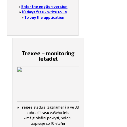
»
Enter the english version
»
10 days free - write to us
»
To buy the application
Trexee – monitoring
letadel
» Trexee
sleduje, zaznamená a ve 3D
zobrazí trasu vašeho letu
»
má globální pokrytí, polohu
zapisuje co 10 vteřin