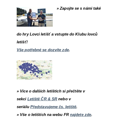
» Zapojte se s námi také
do hry Lovci letišť a vstupte do Klubu lovců
letišť!
Vše potřebné se dozvíte zde
.
» Více o dalších letištích si přečtěte v
sekci
Letiště ČR & SR
nebo v
seriálu
Představujeme čs. letiště
.
»
Vše o letištích na webu FR
najdete zde
.