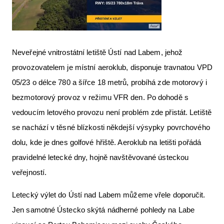
Neveřejné vnitrostátní letiště Ústí nad Labem, jehož
provozovatelem je místní aeroklub, disponuje travnatou VPD
05/23 o délce 780 a šířce 18 metrů, probíhá zde motorový i
bezmotorový provoz v režimu VFR den. Po dohodě s
vedoucím letového provozu není problém zde přistát. Letiště
se nachází v těsné blízkosti někdejší výsypky povrchového
dolu, kde je dnes golfové hřiště. Aeroklub na letišti pořádá
pravidelné letecké dny, hojně navštěvované ústeckou
veřejností.
Letecký výlet do Ústí nad Labem můžeme vřele doporučit.
Jen samotné Ústecko skýtá nádherné pohledy na Labe