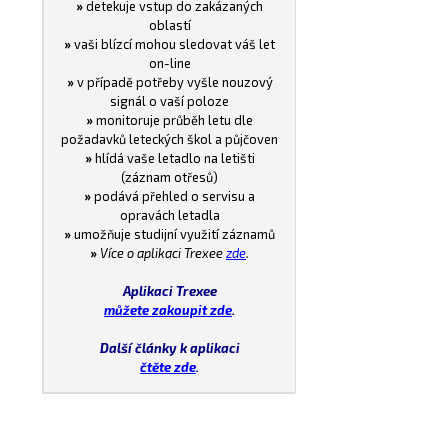
»
detekuje vstup do zakázaných
oblastí
»
vaši blízcí mohou sledovat váš let
on-line
»
v případě potřeby vyšle nouzový
signál o vaší poloze
»
monitoruje průběh letu dle
požadavků leteckých škol a půjčoven
»
hlídá vaše letadlo na letišti
(záznam otřesů)
»
podává přehled o servisu a
opravách letadla
»
umožňuje studijní využití záznamů
»
Více o aplikaci Trexee
zde
.
Aplikaci Trexee
můžete zakoupit zde
.
Další články k aplikaci
čtěte zde
.