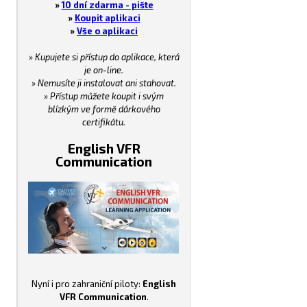
»
10 dní zdarma - pište
»
Koupit aplikaci
»
Vše o aplikaci
» Kupujete si přístup do aplikace, která
je on-line.
» Nemusíte ji instalovat ani stahovat.
» Přístup můžete koupit i svým
blízkým ve formě dárkového
certifikátu.
English VFR
Communication
Nyní i pro zahraniční piloty:
English
VFR Communication
.