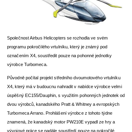
Letecká videa
Aktuální FR + archiv
Letecká muzea
Společnost Airbus Helicopters se rozhodla ve svém
VFR Communication app
programu pokročilého vrtulníku, který je známý pod
The SAFE Guide app
označením X4, soustředit pouze na pohonné jednotky
výrobce Turbomeca.
Nabídky práce v letectví
Inzerujte s námi
Původně počítal projekt středního dvoumotového vrtulníku
X4, který má v budoucnu nahradit v nabídce výrobce velmi
E-SHOP
úspěšný EC155/Dauphin, s využitím pohonných jednotek od
dvou výrobců, kanadského Pratt & Whitney a evropských
Turbomeca Arrano. Prohlášení výrobce z tohoto týdne
znamená, že kanadský motor PW210E vypadl ze hry a
vývojové práce se nadále soustředí pouze na pokročilé