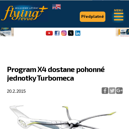
.
.
Předplatné
Program X4 dostane pohonné
jednotky Turbomeca
Flying Revue
Články
20.2.2015
Expedice
Pro piloty
Série & speciály