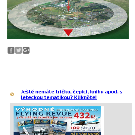
Ještě nemáte tričko, čepici, knihu apod. s
leteckou tematikou? Klikněte!