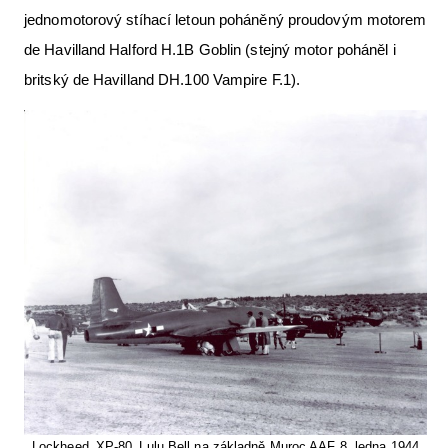
jednomotorový stíhací letoun poháněný proudovým motorem
de Havilland Halford H.1B Goblin (stejný motor poháněl i
britský de Havilland DH.100 Vampire F.1).
Lockheed_XP-80_Lulu Bell na základně Muroc AAF 8. ledna 1944