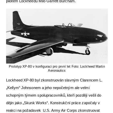
pilotem Lockheedu Milo Garrett Burcham.
Letecká videa
Aktuální FR + archiv
Letecká muzea
VFR Communication app
The SAFE Guide app
Nabídky práce v letectví
Inzerujte s námi
Prototyp XP-80 v konfiguraci pro první let Foto: Lockheed Martin
Aeronautics
E-SHOP
Lockheed XP-80 byl zkonstruován slavným Clarencem L.
„Kellym“ Johnsonem a jeho nepočetným ale velmi
schopným týmem spolupracovníků, kteří později vešli do
dějin jako „Skunk Works“. Konstrukční práce započaly v
reakci na požadavek U.S. Army Air Corps zkonstruovat