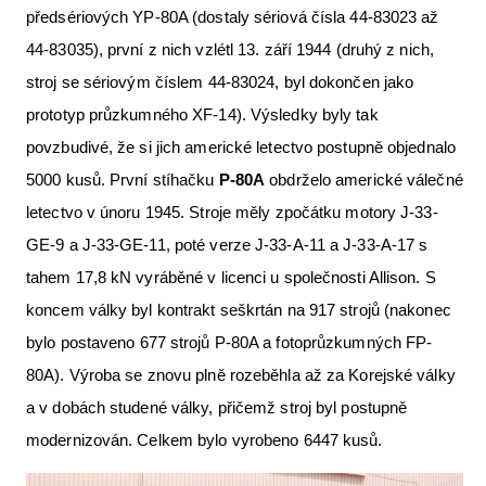
předsériových YP-80A (dostaly sériová čísla 44-83023 až
44-83035), první z nich vzlétl 13. září 1944 (druhý z nich,
stroj se sériovým číslem 44-83024, byl dokončen jako
prototyp průzkumného XF-14). Výsledky byly tak
povzbudivé, že si jich americké letectvo postupně objednalo
5000 kusů. První stíhačku
P-80A
obdrželo americké válečné
letectvo v únoru 1945. Stroje měly zpočátku motory J-33-
GE-9 a J-33-GE-11, poté verze J-33-A-11 a J-33-A-17 s
tahem 17,8 kN vyráběné v licenci u společnosti Allison. S
koncem války byl kontrakt seškrtán na 917 strojů (nakonec
bylo postaveno 677 strojů P-80A a fotoprůzkumných FP-
80A). Výroba se znovu plně rozeběhla až za Korejské války
a v dobách studené války, přičemž stroj byl postupně
modernizován. Celkem bylo vyrobeno 6447 kusů.