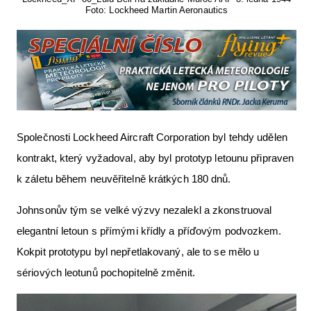
Foto: Lockheed Martin Aeronautics
Společnosti Lockheed Aircraft Corporation byl tehdy udělen
kontrakt, který vyžadoval, aby byl prototyp letounu připraven
k záletu během neuvěřitelně krátkých 180 dnů.
Johnsonův tým se velké výzvy nezalekl a zkonstruoval
elegantní letoun s přímými křídly a příďovým podvozkem.
Kokpit prototypu byl nepřetlakovaný, ale to se mělo u
sériových leotunů pochopitelně změnit.