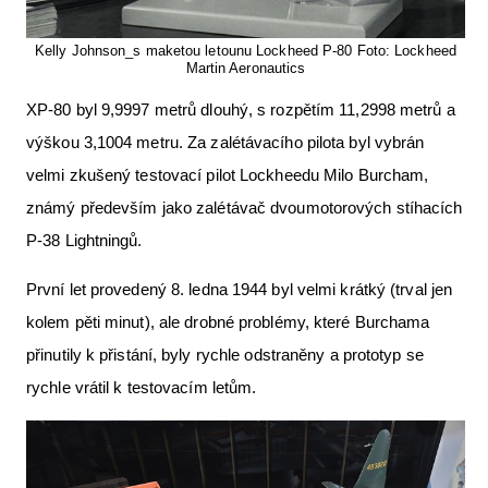
Kelly Johnson_s maketou letounu Lockheed P-80 Foto: Lockheed
Martin Aeronautics
XP-80 byl 9,9997 metrů dlouhý, s rozpětím 11,2998 metrů a
výškou 3,1004 metru. Za zalétávacího pilota byl vybrán
velmi zkušený testovací pilot Lockheedu Milo Burcham,
známý především jako zalétávač dvoumotorových stíhacích
P-38 Lightningů.
První let provedený 8. ledna 1944 byl velmi krátký (trval jen
kolem pěti minut), ale drobné problémy, které Burchama
přinutily k přistání, byly rychle odstraněny a prototyp se
rychle vrátil k testovacím letům.