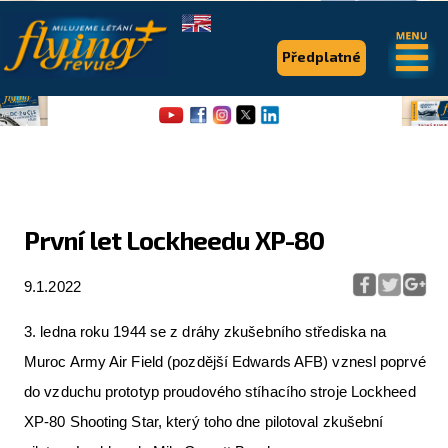
.
.
Předplatné
První let Lockheedu XP-80
Flying Revue
9.1.2022
Články
3. ledna roku 1944 se z dráhy zkušebního střediska na
Expedice
Muroc Army Air Field (pozdější Edwards AFB) vznesl poprvé
Pro piloty
do vzduchu prototyp proudového stíhacího stroje Lockheed
XP-80 Shooting Star, který toho dne pilotoval zkušební
Série & speciály