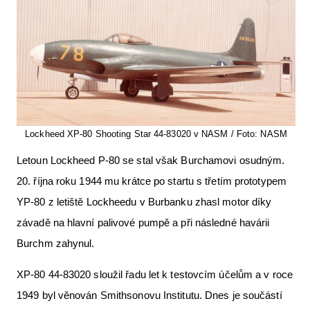
Lockheed XP-80 Shooting Star 44-83020 v NASM / Foto: NASM
Letoun Lockheed P-80 se stal však Burchamovi osudným.
20. října roku 1944 mu krátce po startu s třetím prototypem
YP-80 z letiště Lockheedu v Burbanku zhasl motor díky
závadě na hlavní palivové pumpě a při následné havárii
Burchm zahynul.
XP-80 44-83020 sloužil řadu let k testovcím účelům a v roce
1949 byl věnován Smithsonovu Institutu. Dnes je součástí