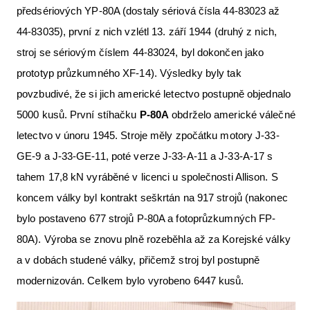
předsériových YP-80A (dostaly sériová čísla 44-83023 až
44-83035), první z nich vzlétl 13. září 1944 (druhý z nich,
stroj se sériovým číslem 44-83024, byl dokončen jako
prototyp průzkumného XF-14). Výsledky byly tak
povzbudivé, že si jich americké letectvo postupně objednalo
5000 kusů. První stíhačku
P-80A
obdrželo americké válečné
letectvo v únoru 1945. Stroje měly zpočátku motory J-33-
GE-9 a J-33-GE-11, poté verze J-33-A-11 a J-33-A-17 s
tahem 17,8 kN vyráběné v licenci u společnosti Allison. S
koncem války byl kontrakt seškrtán na 917 strojů (nakonec
bylo postaveno 677 strojů P-80A a fotoprůzkumných FP-
80A). Výroba se znovu plně rozeběhla až za Korejské války
a v dobách studené války, přičemž stroj byl postupně
modernizován. Celkem bylo vyrobeno 6447 kusů.