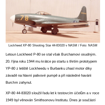
Lockheed XP-80 Shooting Star 44-83020 v NASM / Foto: NASM
Letoun Lockheed P-80 se stal však Burchamovi osudným.
20. října roku 1944 mu krátce po startu s třetím prototypem
YP-80 z letiště Lockheedu v Burbanku zhasl motor díky
závadě na hlavní palivové pumpě a při následné havárii
Burchm zahynul.
XP-80 44-83020 sloužil řadu let k testovcím účelům a v roce
1949 byl věnován Smithsonovu Institutu. Dnes je součástí