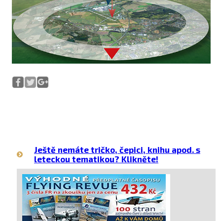
Ještě nemáte tričko, čepici, knihu apod. s
leteckou tematikou? Klikněte!