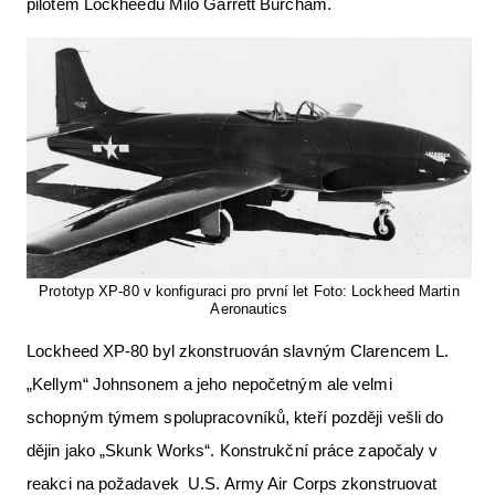
pilotem Lockheedu Milo Garrett Burcham.
Letecká videa
Aktuální FR + archiv
Letecká muzea
VFR Communication app
The SAFE Guide app
Nabídky práce v letectví
Inzerujte s námi
Prototyp XP-80 v konfiguraci pro první let Foto: Lockheed Martin
Aeronautics
E-SHOP
Lockheed XP-80 byl zkonstruován slavným Clarencem L.
„Kellym“ Johnsonem a jeho nepočetným ale velmi
schopným týmem spolupracovníků, kteří později vešli do
dějin jako „Skunk Works“. Konstrukční práce započaly v
reakci na požadavek U.S. Army Air Corps zkonstruovat