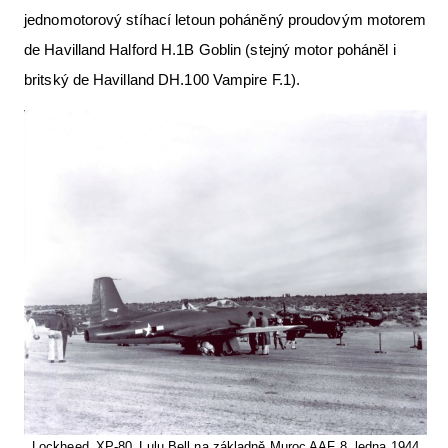
jednomotorový stíhací letoun poháněný proudovým motorem
de Havilland Halford H.1B Goblin (stejný motor poháněl i
britský de Havilland DH.100 Vampire F.1).
Lockheed_XP-80_Lulu Bell na základně Muroc AAF 8. ledna 1944