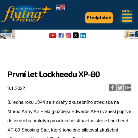
.
.
Předplatné
První let Lockheedu XP-80
Flying Revue
9.1.2022
Články
3. ledna roku 1944 se z dráhy zkušebního střediska na
Expedice
Muroc Army Air Field (pozdější Edwards AFB) vznesl poprvé
Pro piloty
do vzduchu prototyp proudového stíhacího stroje Lockheed
XP-80 Shooting Star, který toho dne pilotoval zkušební
Série & speciály