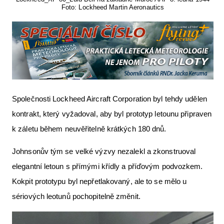
Foto: Lockheed Martin Aeronautics
Společnosti Lockheed Aircraft Corporation byl tehdy udělen
kontrakt, který vyžadoval, aby byl prototyp letounu připraven
k záletu během neuvěřitelně krátkých 180 dnů.
Johnsonův tým se velké výzvy nezalekl a zkonstruoval
elegantní letoun s přímými křídly a příďovým podvozkem.
Kokpit prototypu byl nepřetlakovaný, ale to se mělo u
sériových leotunů pochopitelně změnit.