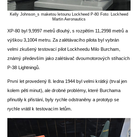
Kelly Johnson_s maketou letounu Lockheed P-80 Foto: Lockheed
Martin Aeronautics
XP-80 byl 9,9997 metrů dlouhý, s rozpětím 11,2998 metrů a
výškou 3,1004 metru. Za zalétávacího pilota byl vybrán
velmi zkušený testovací pilot Lockheedu Milo Burcham,
známý především jako zalétávač dvoumotorových stíhacích
P-38 Lightningů.
První let provedený 8. ledna 1944 byl velmi krátký (trval jen
kolem pěti minut), ale drobné problémy, které Burchama
přinutily k přistání, byly rychle odstraněny a prototyp se
rychle vrátil k testovacím letům.