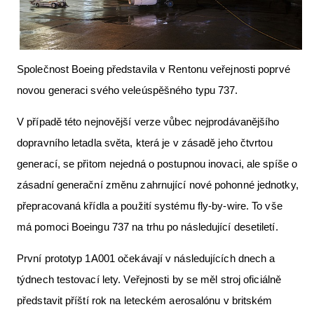
Letecká videa
Aktuální FR + archiv
Společnost Boeing představila v Rentonu veřejnosti poprvé
Letecká muzea
novou generaci svého veleúspěšného typu 737.
VFR Communication app
V případě této nejnovější verze vůbec nejprodávanějšího
The SAFE Guide app
dopravního letadla světa, která je v zásadě jeho čtvrtou
Nabídky práce v letectví
generací, se přitom nejedná o postupnou inovaci, ale spíše o
Inzerujte s námi
zásadní generační změnu zahrnující nové pohonné jednotky,
přepracovaná křídla a použití systému fly-by-wire. To vše
E-SHOP
má pomoci Boeingu 737 na trhu po následující desetiletí.
První prototyp 1A001 očekávají v následujících dnech a
týdnech testovací lety. Veřejnosti by se měl stroj oficiálně
představit příští rok na leteckém aerosalónu v britském