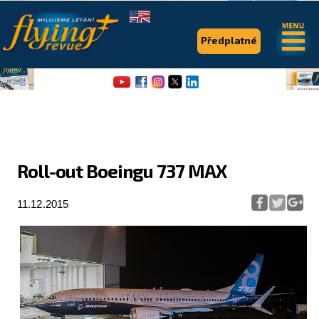
.
.
Předplatné
Roll-out Boeingu 737 MAX
Flying Revue
11.12.2015
Články
Expedice
Pro piloty
Série & speciály