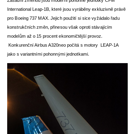
Zásadní změnou jsou moderní pohonné jednotky CFM
International Leap-1B, které jsou vyráběny exkluzivně právě
pro Boeing 737 MAX. Jejich použití si sice vyžádalo řadu
konstrukčních změn, přinesou však oproti stávajícím
modelům až o 15 procent ekonomičtější provoz.
Konkurenční Airbus A320neo počítá s motory LEAP-1A
jako s variantními pohonnými jednotkami.