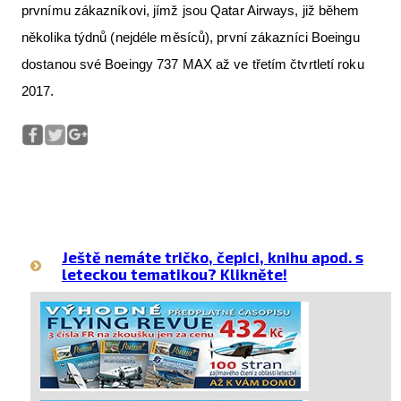
prvnímu zákazníkovi, jímž jsou Qatar Airways, již během
několika týdnů (nejdéle měsíců), první zákazníci Boeingu
dostanou své Boeingy 737 MAX až ve třetím čtvrtletí roku
2017.
Ještě nemáte tričko, čepici, knihu apod. s
leteckou tematikou? Klikněte!