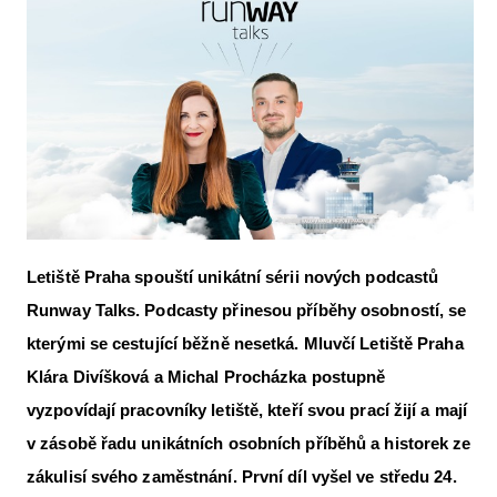
Letecká videa
Aktuální FR + archiv
Letecká muzea
VFR Communication app
The SAFE Guide app
Nabídky práce v letectví
Letiště Praha spouští unikátní sérii nových podcastů
Inzerujte s námi
Runway Talks. Podcasty přinesou příběhy osobností, se
E-SHOP
kterými se cestující běžně nesetká. Mluvčí Letiště Praha
Klára Divíšková a Michal Procházka postupně
vyzpovídají pracovníky letiště, kteří svou prací žijí a mají
v zásobě řadu unikátních osobních příběhů a historek ze
zákulisí svého zaměstnání. První díl vyšel ve středu 24.