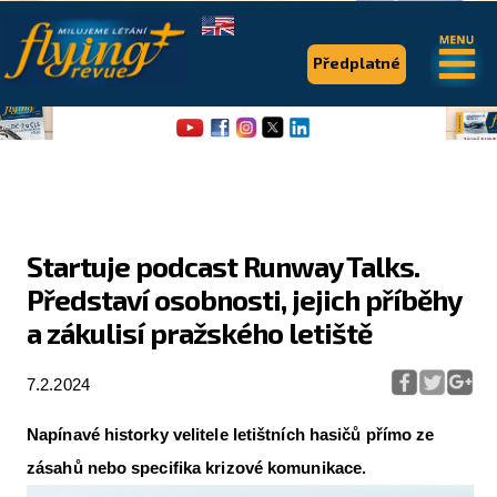
.
.
Předplatné
Startuje podcast Runway Talks.
Představí osobnosti, jejich příběhy
Flying Revue
a zákulisí pražského letiště
Články
7.2.2024
Expedice
Pro piloty
Napínavé historky velitele letištních hasičů přímo ze
zásahů nebo specifika krizové komunikace.
Série & speciály