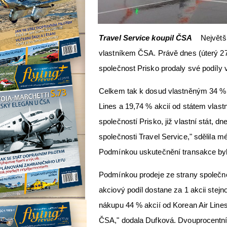
Travel Service koupil ČSA
Největší
vlastníkem ČSA. Právě dnes (úterý 27.
společnost Prisko prodaly své podíly 
Celkem tak k dosud vlastněným 34 % a
Lines a 19,74 % akcií od státem vlast
společností Prisko, již vlastní stát, 
společnosti Travel Service," sdělila 
Podmínkou uskutečnění transakce bylo
Podmínkou prodeje ze strany společno
akciový podíl dostane za 1 akcii stejn
nákupu 44 % akcií od Korean Air Line
ČSA," dodala Dufková. Dvouprocentní 