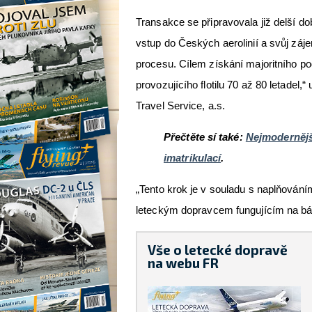
Transakce se připravovala již delší d
vstup do Českých aerolinií a svůj záje
procesu. Cílem získání majoritního po
provozujícího flotilu 70 až 80 letadel,
Travel Service, a.s.
Přečtěte sí také:
Nejmodernějš
imatrikulací
.
„Tento krok je v souladu s naplňován
leteckým dopravcem fungujícím na báz
Vše o letecké dopravě
na webu FR