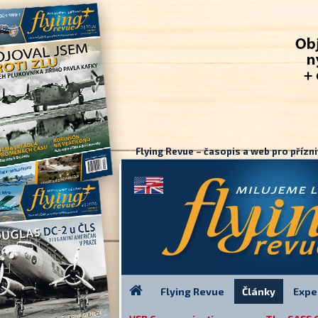
Flying Revue – časopis a web pro přízni
Flying Revue
Články
Expe