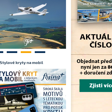
2
3
4
Stylové kryty na mobil