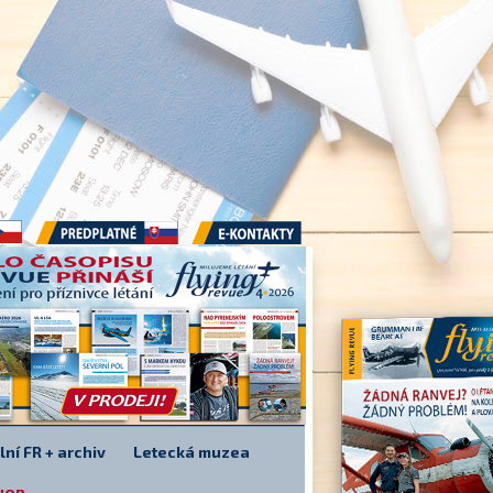
Předplatné
E-kontakty
lní FR + archiv
Letecká muzea