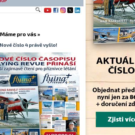
HOP
me pro vás »
Nové číslo 4 právě vyšlo!