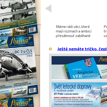
<
Projekt nadzvukového
Máme rádi věci, které
P
letounu X-59 QueSST
mají rozmach a ambici
t
o
směřuje k prvnímu letu
přesáhnout zaběhané
v
hranice
Ještě nemáte tričko, čepi