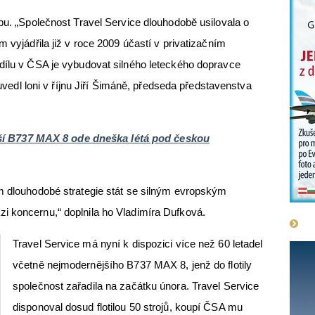
obu. „Společnost Travel Service dlouhodobě usilovala o
m vyjádřila již v roce 2009 účastí v privatizačním
dílu v ČSA je vybudovat silného leteckého dopravce
“ uvedl loni v říjnu Jiří Šimáně, předseda představenstva
í B737 MAX 8 ode dneška létá pod českou
ím dlouhodobé strategie stát se silným evropským
i koncernu,“ doplnila ho Vladimíra Dufková.
Travel Service má nyní k dispozici více než 60 letadel
včetně nejmodernějšího B737 MAX 8, jenž do flotily
společnost zařadila na začátku února. Travel Service
disponoval dosud flotilou 50 strojů, koupí ČSA mu