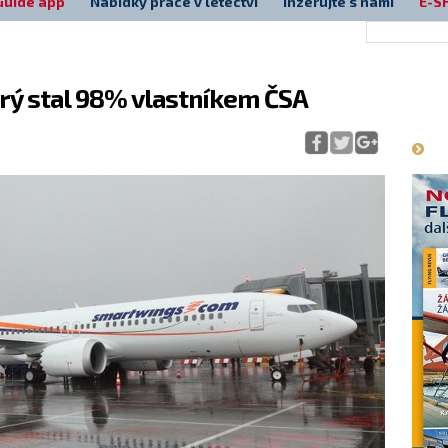
Guide app
Nabídky práce v letectví
Inzerujte s námi
E-S
erý stal 98% vlastníkem ČSA
Má