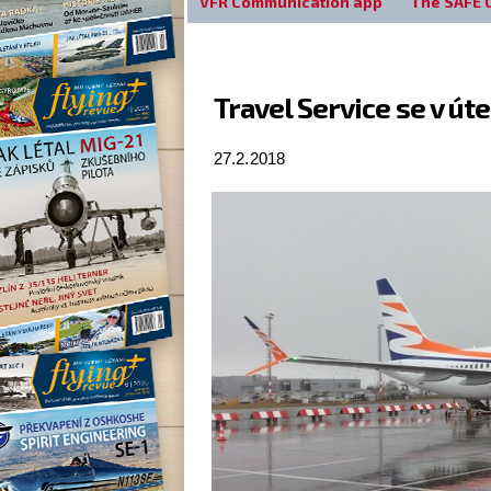
VFR Communication app
The SAFE 
Travel Service se v út
27.2.2018