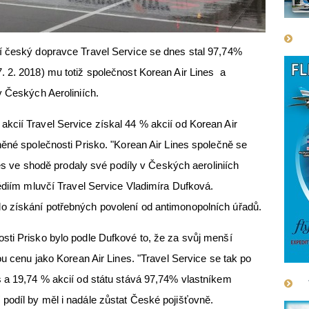
 český dopravce Travel Service se dnes stal 97,74%
 2. 2018) mu totiž společnost Korean Air Lines a
v Českých Aeroliniích.
kcií Travel Service získal 44 % akcií od Korean Air
něné společnosti Prisko. "Korean Air Lines společně se
dnes ve shodě prodaly své podíly v Českých aeroliniích
médiím mluvčí Travel Service Vladimíra Dufková.
 získání potřebných povolení od antimonopolních úřadů.
sti Prisko bylo podle Dufkové to, že za svůj menší
ou cenu jako Korean Air Lines. "Travel Service se tak po
s a 19,74 % akcií od státu stává 97,74% vlastníkem
podíl by měl i nadále zůstat České pojišťovně.