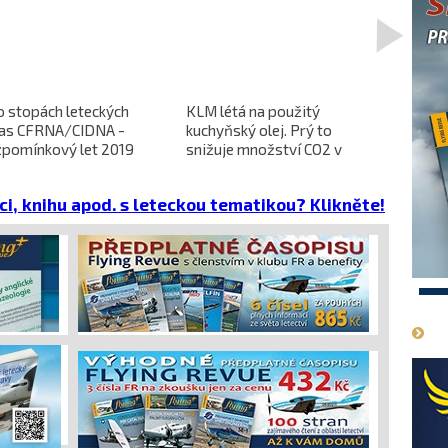
>
o stopách leteckých
KLM létá na použitý
L-610 no
ras CFRNA/CIDNA -
kuchyňský olej. Prý to
předběžn
zpomínkový let 2019
snižuje množství CO2 v
dokončen
emisích
dopravců 
projekt 
ci, knihu apod. s leteckou tematikou? Klikněte!
cena
1