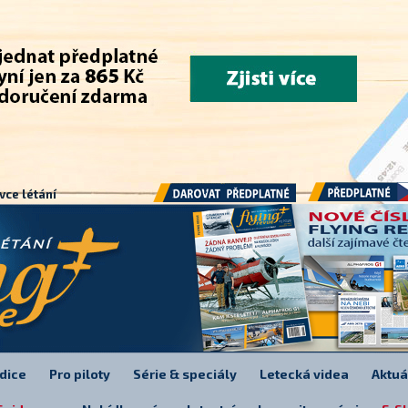
.
vce létání
Předplatné
Darovat předplatné
dice
Pro piloty
Série & speciály
Letecká videa
Aktuá