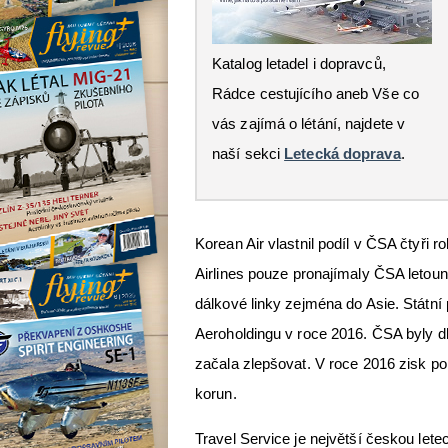
Katalog letadel i dopravců,
Rádce cestujícího aneb Vše co
vás zajímá o létání, najdete v
naší sekci
Letecká doprava
.
Korean Air vlastnil podíl v ČSA čtyři ro
Airlines pouze pronajímaly ČSA letou
dálkové linky zejména do Asie. Státní
Aeroholdingu v roce 2016. ČSA byly dl
začala zlepšovat. V roce 2016 zisk p
korun.
Travel Service je největší českou let