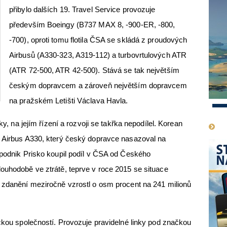
přibylo dalších 19. Travel Service provozuje
především Boeingy (B737 MAX 8, -900-ER, -800,
-700), oproti tomu flotila ČSA se skládá z proudových
Airbusů (A330-323, A319-112) a turbovrtulových ATR
(ATR 72-500, ATR 42-500). Stává se tak největším
českým dopravcem a zároveň největším dopravcem
na pražském Letišti Václava Havla.
1
ky, na jejím řízení a rozvoji se takřka nepodílel. Korean
n Airbus A330, který český dopravce nasazoval na
 podnik Prisko koupil podíl v ČSA od Českého
ouhodobě ve ztrátě, teprve v roce 2015 se situace
o zdanění meziročně vzrostl o osm procent na 241 milionů
eckou společností. Provozuje pravidelné linky pod značkou