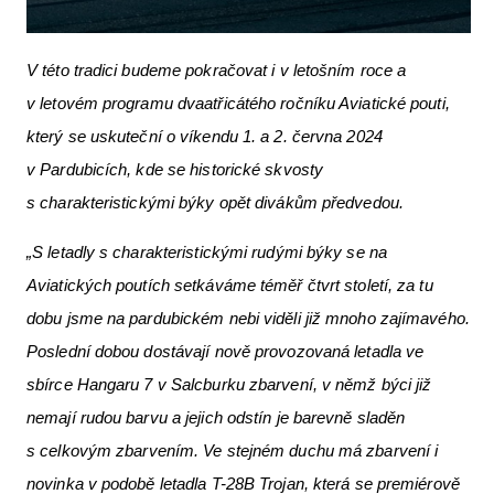
V této tradici budeme pokračovat i v letošním roce a
v letovém programu dvaatřicátého ročníku Aviatické pouti,
který se uskuteční o víkendu 1. a 2. června 2024
v Pardubicích, kde se historické skvosty
s charakteristickými býky opět divákům předvedou.
„S letadly s charakteristickými rudými býky se na
Aviatických poutích setkáváme téměř čtvrt století, za tu
dobu jsme na pardubickém nebi viděli již mnoho zajímavého.
Poslední dobou dostávají nově provozovaná letadla ve
sbírce Hangaru 7 v Salcburku zbarvení, v němž býci již
nemají rudou barvu a jejich odstín je barevně sladěn
s celkovým zbarvením. Ve stejném duchu má zbarvení i
novinka v podobě letadla T-28B Trojan, která se premiérově