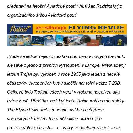
představí na letošní Aviatické pouti,“ říká Jan Rudzinskyj z
organizačního štábu Aviatické pouti.
„Bude se jednat nejen o českou premiéru v nových barvách,
ale také o jedno z prvních vystoupení v Evropě. Předváděný
letoun Trojan byl vyroben v roce 1955 jako jeden z necelé
pětistovky vyrobených kusů silnější námořní verze T-28B.
Celkově bylo Trojanů všech verzí vyrobeno necelých dva
tisíce kusů. Před tím, než byl tento Trojan pořízen do sbírky
The Flying Bulls, měl za sebou službu ve čtyřech
vojenských letectvech a u několika soukromých
provozovatelů. Účastnil se i války ve Vietnamu a v Laosu.