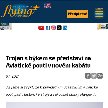
.
.
Předplatné
Trojan s býkem se představí na
Aviatické pouti v novém kabátu
Flying Revue
Články
6.4.2024
Expedice
Již jsme si zvykli, že k pravidelným účastníkům Aviatické
Pro piloty
pouti patří i historické stroje z rakouské sbírky Hangar 7.
Série & speciály