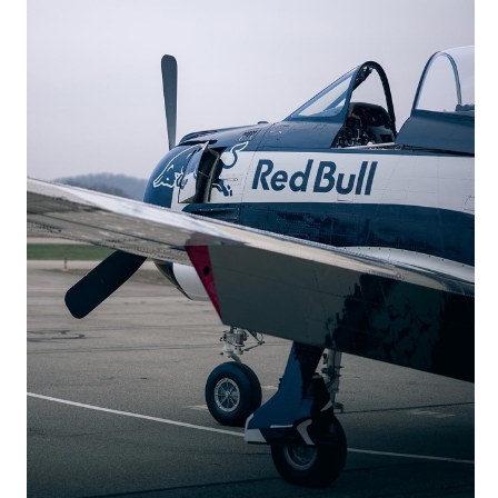
Letecká videa
Aktuální FR + archiv
Letecká muzea
VFR Communication app
The SAFE Guide app
Nabídky práce v letectví
Inzerujte s námi
E-SHOP