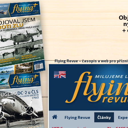
Flying Revue – časopis a web pro přízni
Flying Revue
Články
Expe