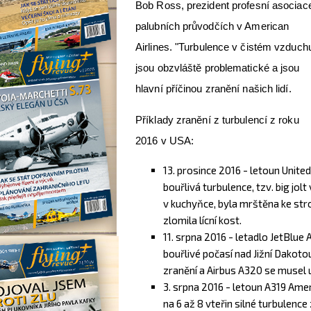
Bob Ross, prezident profesní asociac
palubních průvodčích v American
Airlines. "Turbulence v čistém vzduch
jsou obzvláště problematické a jsou
hlavní příčinou zranění našich lidí.
Příklady zranění z turbulencí z roku
2016 v USA:
13. prosince 2016 - letoun Unite
bouřlivá turbulence, tzv. big jo
v kuchyňce, byla mrštěna ke strop
zlomila lícní kost.
11. srpna 2016 - letadlo JetBlu
bouřlivé počasí nad Jižní Dakotou
zranění a Airbus A320 se musel u
3. srpna 2016 - letoun A319 Ame
na 6 až 8 vteřin silné turbulenc