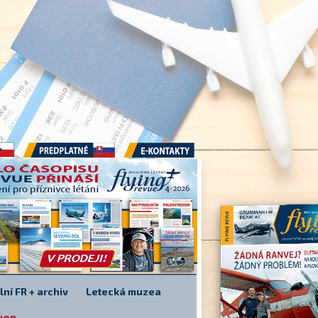
Předplatné
E-kontakty
lní FR + archiv
Letecká muzea