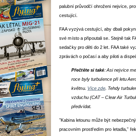
palubní průvodčí ohroženi nejvíce, pr
cestující.
FAA vyzývá cestující, aby dbali pokyn
své místo a připoutali se. Stejně tak
sedačky pro děti do 2 let. FAA také v
zprávách o počasí a aby piloti a dispeč
Přečtěte si také
: Asi nejvíce m
roce byly turbulence při letu A
květnu.
Více zde
. Tehdy turbul
vzduchu (CAT – Clear Air Turbu
předvídat.
"Kabina letounu může být nebezpečn
pracovním prostředím pro letadla," řek