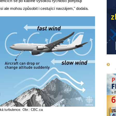
ulencích se po kabině vysokou rychlostí pohybují
 ale mohou způsobit i cestující navzájem," dodala.
ká turbulence. Obr.: CBC.ca