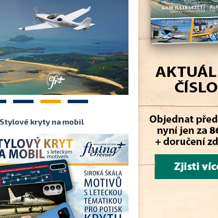
2
3
4
Stylové kryty na mobil