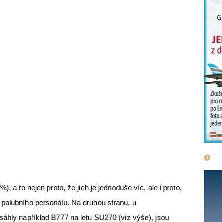
, a to nejen proto, že jich je jednoduše víc, ale i proto,
 palubního personálu. Na druhou stranu, u
sáhly například B777 na letu SU270 (viz výše), jsou