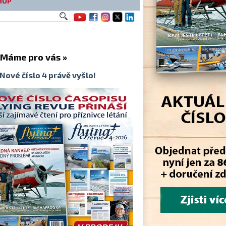
HOP
me pro vás »
Nové číslo 4 právě vyšlo!