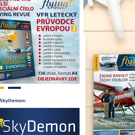
2
SkyDemon: