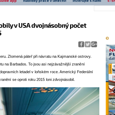
Guide app
Nabídky práce v letectví
Inzerujte s námi
E-S
obily v USA dvojnásobný počet
Má
5
veru. Zlomená páteř při návratu na Kajmanské ostrovy.
etu na Barbados. To jsou asi nejzávažnější zranění
opravních letadel v loňském roce. Americký Federální
ranění se oproti roku 2015 loni zdvojnásobil.