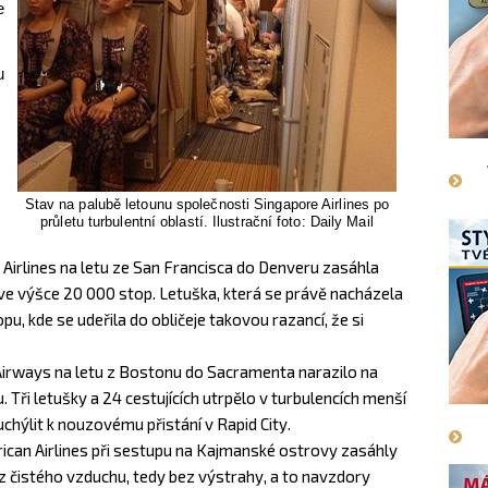
e
u
Stav na palubě letounu společnosti Singapore Airlines po
průletu turbulentní oblastí. Ilustrační foto: Daily Mail
d Airlines na letu ze San Francisca do Denveru zasáhla
lt ve výšce 20 000 stop. Letuška, která se právě nacházela
u, kde se udeřila do obličeje takovou razancí, že si
e Airways na letu z Bostonu do Sacramenta narazilo na
. Tři letušky a 24 cestujících utrpělo v turbulencích menší
chýlit k nouzovému přistání v Rapid City.
rican Airlines při sestupu na Kajmanské ostrovy zasáhly
e z čistého vzduchu, tedy bez výstrahy, a to navzdory