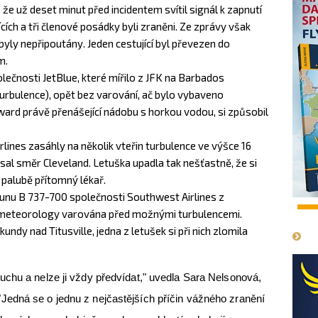
 že už deset minut před incidentem svítil signál k zapnutí
cích a tři členové posádky byli zraněni. Ze zprávy však
yly nepřipoutány. Jeden cestující byl převezen do
m.
lečnosti JetBlue, které mířilo z JFK na Barbados
 Turbulence), opět bez varování, ač bylo vybaveno
rd právě přenášející nádobu s horkou vodou, si způsobil
rlines zasáhly na několik vteřin turbulence ve výšce 16
sal směr Cleveland. Letuška upadla tak nešťastně, že si
na palubě přítomný lékař.
ounu B 737-700 společnosti Southwest Airlines z
1
 meteorology varována před možnými turbulencemi.
undy nad Titusville, jedna z letušek si při nich zlomila
chu a nelze ji vždy předvídat," uvedla Sara Nelsonová,
edná se o jednu z nejčastějších příčin vážného zranění