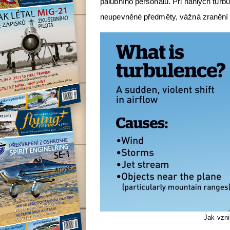
palubního personálu. Při náhlých turb
neupevněné předměty, vážná zranění si
Jak vzni