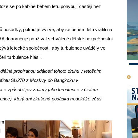
otože se po kabině během letu pohybují častěji než
ů posádky, pokud je vyzve, aby se během letu vrátili na
 FAA doporučuje používat schválené dětské bezpečnostní
yzývá letecké společnosti, aby turbulence uváděly ve
eři turbulence hlásili.
1
ediálně propíranou událostí tohoto druhu v letošním
eroflotu SU270 z Moskvy do Bangkoku v
ence způsobil jev známý jako turbulence v čistém
lence), který ani zkušená posádka nedokáže včas
ým
l