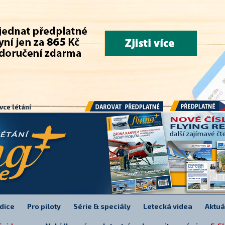
.
vce létání
Předplatné
Darovat předplatné
dice
Pro piloty
Série & speciály
Letecká videa
Aktuá