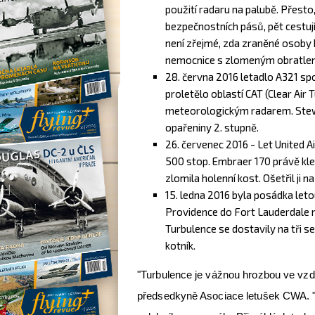
použití radaru na palubě. Přesto,
bezpečnostních pásů, pět cestují
není zřejmé, zda zraněné osoby b
nemocnice s zlomeným obratle
28. června 2016 letadlo A321 spo
proletělo oblastí CAT (Clear Air
meteorologickým radarem. Stewa
opařeniny 2. stupně.
26. červenec 2016 - Let United Ai
500 stop. Embraer 170 právě kle
zlomila holenní kost. Ošetřil ji 
15. ledna 2016 byla posádka let
Providence do Fort Lauderdale
Turbulence se dostavily na tři sek
kotník.
"Turbulence je vážnou hrozbou ve vzdu
předsedkyně Asociace letušek CWA. "J