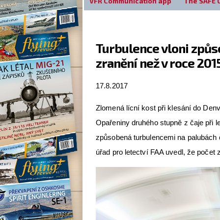
VFR Communication app
The SAFE 
Turbulence vloni způs
zranění než v roce 201
17.8.2017
Zlomená lícní kost při klesání do Den
Opařeniny druhého stupně z čaje při l
způsobená turbulencemi na palubách d
úřad pro letectví FAA uvedl, že počet z