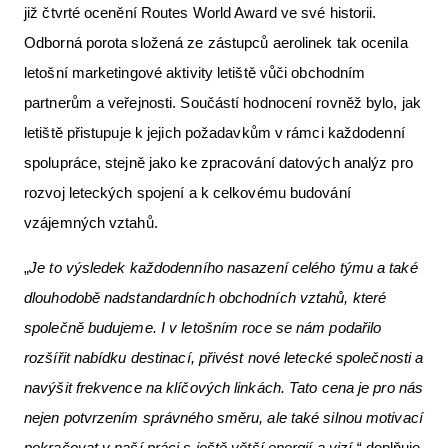
již čtvrté ocenění Routes World Award ve své historii.
Odborná porota složená ze zástupců aerolinek tak ocenila
letošní marketingové aktivity letiště vůči obchodním
partnerům a veřejnosti. Součástí hodnocení rovněž bylo, jak
letiště přistupuje k jejich požadavkům v rámci každodenní
spolupráce, stejně jako ke zpracování datových analýz pro
rozvoj leteckých spojení a k celkovému budování
vzájemných vztahů.
„
Je to výsledek každodenního nasazení celého týmu a také
dlouhodobě nadstandardních obchodních vztahů, které
společně budujeme. I v letošním roce se nám podařilo
rozšířit nabídku destinací, přivést nové letecké společnosti a
navýšit frekvence na klíčových linkách. Tato cena je pro nás
nejen potvrzením správného směru, ale také silnou motivací
pokračovat v naší práci s ještě větší energií a vizí,“
doplňuje