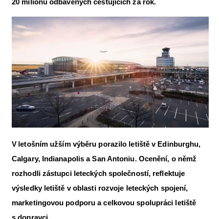
20 milionů odbavených cestujících za rok.
Letecká videa
Aktuální FR + archiv
Letecká muzea
VFR Communication app
The SAFE Guide app
Nabídky práce v letectví
Inzerujte s námi
V letošním užším výběru porazilo letiště v Edinburghu,
E-SHOP
Calgary, Indianapolis a San Antoniu. Ocenění, o němž
rozhodli zástupci leteckých společností, reflektuje
výsledky letiště v oblasti rozvoje leteckých spojení,
marketingovou podporu a celkovou spolupráci letiště
s dopravci.