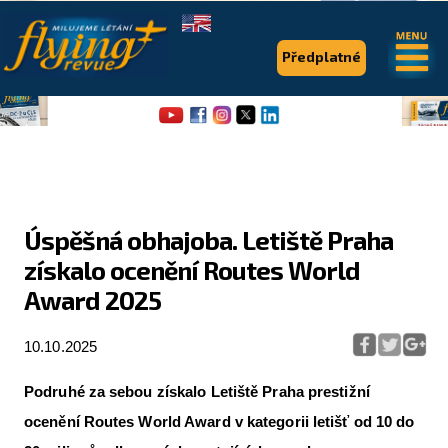
.
.
Předplatné
Úspěšná obhajoba. Letiště Praha
získalo ocenění Routes World
Flying Revue
Award 2025
Články
10.10.2025
Expedice
Pro piloty
Podruhé za sebou získalo Letiště Praha prestižní
ocenění Routes World Award v kategorii letišť od 10 do
Série & speciály