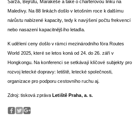
Šaržá, Bejrůtu, Marakéše a také o charterovou linku na
Maledivy. Na 88 linkách došlo v letošním roce k dalšímu
nárůstu nabízené kapacity, tedy k navýšení počtu frekvencí
nebo nasazení kapacitnějšího letadla.
K udělení ceny došlo v rámci mezinárodního fóra Routes
World 2025, které se letos koná od 24. do 26. září v
Hongkongu. Na konferenci se setkávají klíčové subjekty pro
rozvoj letecké dopravy: letiště, letecké společnosti,
organizace pro podporu cestovního ruchu aj.
Zdroj: tisková zpráva
Letiště Praha, a. s.