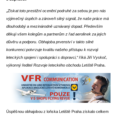
„
Získat toto prestižní ocenění podruhé za sebou je pro nás
výjimečný úspěch a zároveň silný signál, že naše práce má
dlouhodobý a mezinárodně uznávaný dopad. Především
děkuji všem kolegům a partnerům z řad aerolinek za jejich
důvěru a podporu. Obhajoba prvenství v takto silné
konkurenci potvrzuje kvalitu našeho přístupu k rozvoji
leteckých spojení i spolupráci s dopravci,“ říká Jiří Vyskoč,
výkonný ředitel Rozvoje leteckého obchodu Letiště
Praha.
Úspěšnou obhajobou z loňska Letiště Praha získalo celkem