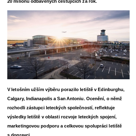
20 milionů odbavených cestujících za rok.
Letecká videa
Aktuální FR + archiv
Letecká muzea
VFR Communication app
The SAFE Guide app
Nabídky práce v letectví
Inzerujte s námi
V letošním užším výběru porazilo letiště v Edinburghu,
E-SHOP
Calgary, Indianapolis a San Antoniu. Ocenění, o němž
rozhodli zástupci leteckých společností, reflektuje
výsledky letiště v oblasti rozvoje leteckých spojení,
marketingovou podporu a celkovou spolupráci letiště
s dopravci.