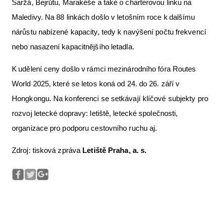
Šaržá, Bejrůtu, Marakéše a také o charterovou linku na
Maledivy. Na 88 linkách došlo v letošním roce k dalšímu
nárůstu nabízené kapacity, tedy k navýšení počtu frekvencí
nebo nasazení kapacitnějšího letadla.
K udělení ceny došlo v rámci mezinárodního fóra Routes
World 2025, které se letos koná od 24. do 26. září v
Hongkongu. Na konferenci se setkávají klíčové subjekty pro
rozvoj letecké dopravy: letiště, letecké společnosti,
organizace pro podporu cestovního ruchu aj.
Zdroj: tisková zpráva
Letiště Praha, a. s.