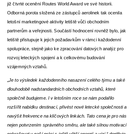
již čtvrté ocenění Routes World Award ve své historii.
Odborná porota složená ze zástupců aerolinek tak ocenila
letošní marketingové aktivity letiště vůči obchodním
partnerům a veřejnosti. Součástí hodnocení rovněž bylo, jak
letiště přistupuje k jejich požadavkům v rámci každodenní
spolupráce, stejně jako ke zpracování datových analýz pro
rozvoj leteckých spojení a k celkovému budování
vzájemných vztahů.
„
Je to výsledek každodenního nasazení celého týmu a také
dlouhodobě nadstandardních obchodních vztahů, které
společně budujeme. I v letošním roce se nám podařilo
rozšířit nabídku destinací, přivést nové letecké společnosti a
navýšit frekvence na klíčových linkách. Tato cena je pro nás
nejen potvrzením správného směru, ale také silnou motivací
pokračovat v naší práci s ještě větší energií a vizí,“
doplňuje