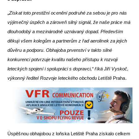
„
Získat toto prestižní ocenění podruhé za sebou je pro nás
výjimečný úspěch a zároveň silný signál, že naše práce má
dlouhodobý a mezinárodně uznávaný dopad. Především
děkuji všem kolegům a partnerům z řad aerolinek za jejich
důvěru a podporu. Obhajoba prvenství v takto silné
konkurenci potvrzuje kvalitu našeho přístupu k rozvoji
leteckých spojení i spolupráci s dopravci,“ říká Jiří Vyskoč,
výkonný ředitel Rozvoje leteckého obchodu Letiště
Praha.
Úspěšnou obhajobou z loňska Letiště Praha získalo celkem