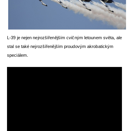
Letecká videa
Aktuální FR + archiv
Letecká muzea
L-39 je nejen nejrozšířenějším cvičným letounem světa, ale
VFR Communication app
stal se také nejrozšířenějším proudovým akrobatickým
The SAFE Guide app
speciálem.
Nabídky práce v letectví
Inzerujte s námi
E-SHOP