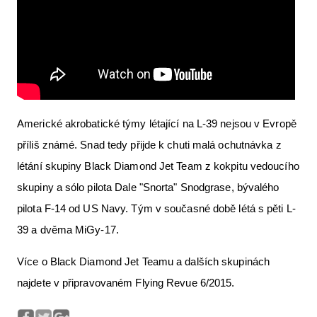
Americké akrobatické týmy létající na L-39 nejsou v Evropě
příliš známé. Snad tedy přijde k chuti malá ochutnávka z
létání skupiny Black Diamond Jet Team z kokpitu vedoucího
skupiny a sólo pilota Dale "Snorta" Snodgrase, bývalého
pilota F-14 od US Navy. Tým v současné době létá s pěti L-
39 a dvěma MiGy-17.
Více o Black Diamond Jet Teamu a dalších skupinách
najdete v připravovaném Flying Revue 6/2015.