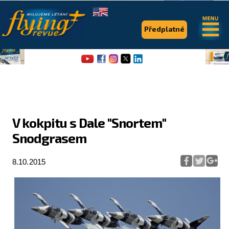
.
.
Předplatné
V kokpitu s Dale "Snortem"
Snodgrasem
Flying Revue
Články
8.10.2015
Expedice
Pro piloty
Série & speciály