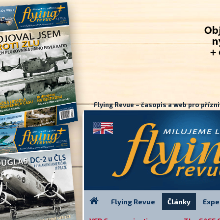
Flying Revue – časopis a web pro přízni
Flying Revue
Články
Expe