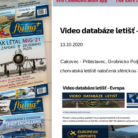
VFR Communication app
The SAFE 
Video databáze letišť 
13.10.2020
Cakovec - Pribislavec, Grobnicko Polj
chorvatská letiště natočená sférickou