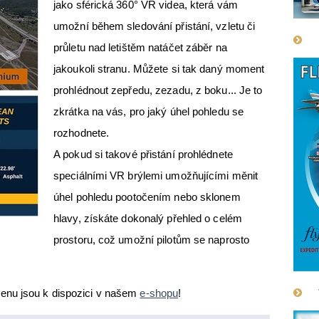
jako sférická 360° VR videa, která vám
umožní během sledování přistání, vzletu či
průletu nad letištěm natáčet záběr na
jakoukoli stranu. Můžete si tak daný moment
prohlédnout zepředu, zezadu, z boku... Je to
zkrátka na vás, pro jaký úhel pohledu se
rozhodnete.
A pokud si takové přistání prohlédnete
speciálními VR brýlemi umožňujícími měnit
úhel pohledu pootočením nebo sklonem
hlavy, získáte dokonalý přehled o celém
prostoru, což umožní pilotům se naprosto
enu jsou k dispozici v našem
e-shopu
!