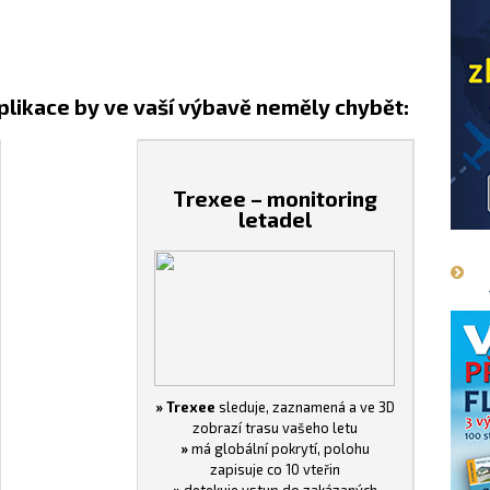
plikace by ve vaší výbavě neměly chybět:
Trexee – monitoring
letadel
» Trexee
sleduje, zaznamená a ve 3D
zobrazí trasu vašeho letu
»
má globální pokrytí, polohu
zapisuje co 10 vteřin
»
detekuje vstup do zakázaných