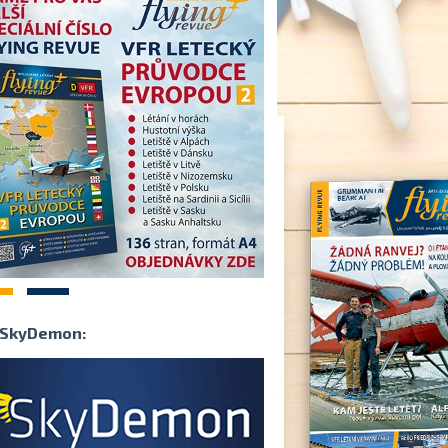
2
SkyDemon: