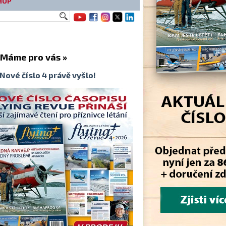
HOP
me pro vás »
Nové číslo 4 právě vyšlo!