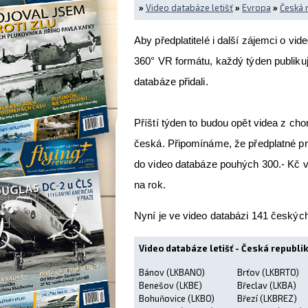
»
Video databáze letišť
»
Evropa
»
Česká 
Aby předplatitelé i další zájemci o vid
360° VR formátu, každý týden publikuj
databáze přidali.
Příští týden to budou opět videa z cho
česká. Připomínáme, že předplatné pro
do video databáze pouhých 300.- Kč v
na rok.
Nyní je ve video databázi 141 českých
Video databáze letišť - Česká republik
Bánov (LKBANO)
Brťov (LKBRTO)
Benešov (LKBE)
Břeclav (LKBA)
Bohuňovice (LKBO)
Březí (LKBREZ)