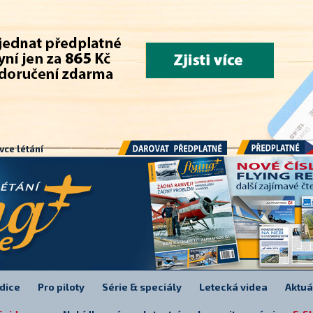
.
vce létání
Předplatné
Darovat předplatné
dice
Pro piloty
Série & speciály
Letecká videa
Aktuá