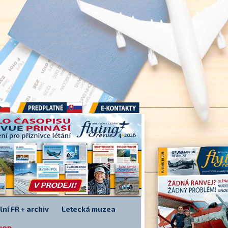
Předplatné
E-kontakty
lní FR + archiv
Letecká muzea