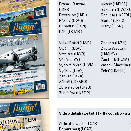
Praha - Ruzyně
Říčany (LKRICA)
(LKPR)
Sazomín (LKSAZO
Prostějov (LKPJ)
Sedliště (LKSEDL
Přerov (LKPO)
Skuteč (LKSK)
Přibyslav (LKPI)
Slaný (LKSN)
Rábí (LKRABI)
Velké Poříčí (LKVP)
Znojmo (LKZN)
Vlašim (LKVL)
Zvole Western
Vrchlabí (LKVR)
(LKMLYN)
Všeň (LKVS)
Žamberk (LKZM)
Vysoké Mýto (LKVM)
Žatec - Macerka 
Vyškov (LKVY)
Želeč (LKZELE)
Zábřeh (LKZA)
Záhoří (LKZAHO)
Zbraslavice (LKZB)
Zlín Štípa (LKSTIP)
Video databáze letišť - Rakousko - st
Altlichtenwarth (LOAR)
Dobersberg (LOAB)