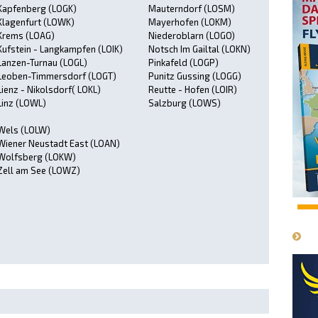
Kapfenberg (LOGK)
Mauterndorf (LOSM)
Klagenfurt (LOWK)
Mayerhofen (LOKM)
Krems (LOAG)
Niederoblarn (LOGO)
Kufstein - Langkampfen (LOIK)
Notsch Im Gailtal (LOKN)
Lanzen-Turnau (LOGL)
Pinkafeld (LOGP)
Leoben-Timmersdorf (LOGT)
Punitz Gussing (LOGG)
Lienz - Nikolsdorf( LOKL)
Reutte - Hofen (LOIR)
Linz (LOWL)
Salzburg (LOWS)
Wels (LOLW)
Wiener Neustadt East (LOAN)
Wolfsberg (LOKW)
Zell am See (LOWZ)
1