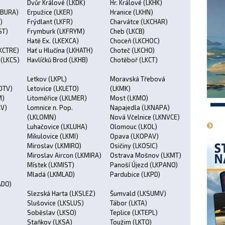
Dvůr Králové (LKDK)
Hr. Králové (LKHK)
KBURA)
Erpužice (LKER)
Hranice (LKHN)
)
Frýdlant (LKFR)
Charvátce (LKCHAR)
ST)
Frymburk (LKFRYM)
Cheb (LKCB)
Hatě Ex. (LKEXCA)
Choceň (LKCHOC)
KCTRE)
Hať u Hlučína (LKHATH)
Choteč (LKCHO)
 (LKCS)
Havlíčků Brod (LKHB)
Chotěboř (LKCT)
Letkov (LKPL)
Moravská Třebová
OTV)
Letovice (LKLETO)
(LKMK)
M)
Litoměřice (LKLMER)
Most (LKMO)
1
AV)
Lomnice n. Pop.
Napajedla (LKNAPA)
(LKLOMN)
Nová Včelnice (LKNVCE)
Luhačovice (LKLUHA)
Olomouc (LKOL)
Mikulovice (LKMI)
Opava (LKOPAV)
Miroslav (LKMIRO)
Osičiny (LKOSIC)
Miroslav Aircon (LKMIRA)
Ostrava Mošnov (LKMT)
Místek (LKMIST)
Panoší Újezd (LKPANO)
Mladá (LKMLAD)
Pardubice (LKPD)
ADO)
Slezská Harta (LKSLEZ)
Šumvald (LKSUMV)
Slušovice (LKSLUS)
Tábor (LKTA)
Soběslav (LKSO)
Teplice (LKTEPL)
Staňkov (LKSA)
Toužim (LKTO)