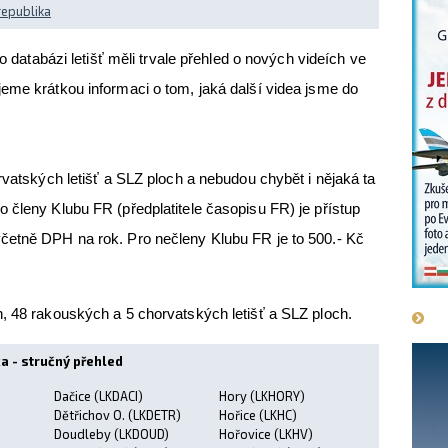
republika
eo databázi letišť měli trvale přehled o nových videích ve
eme krátkou informaci o tom, jaká další videa jsme do
rvatských letišť a SLZ ploch a nebudou chybět i nějaká ta
 členy Klubu FR (předplatitele časopisu FR) je přístup
četně DPH na rok. Pro nečleny Klubu FR je to 500.- Kč
, 48 rakouských a 5 chorvatských letišť a SLZ ploch.
a - stručný přehled
Dačice (LKDACI)
Hory (LKHORY)
Dětřichov O. (LKDETR)
Hořice (LKHC)
Doudleby (LKDOUD)
Hořovice (LKHV)