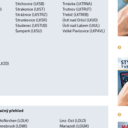
Stichovice (LKSB)
Trnávka (LKTRNA)
)
Strakonice (LKST)
Trutnov (LKTRUT)
)
Strážnice (LKSTRZ)
Třebíč (LKTREB)
Strunkovice (LKSR)
Ústí nad Orlicí (LKUO)
Studenec (LKSTUD)
Ústí nad Labem (LKUL)
Šumperk (LKSU)
Velké Pavlovice (LKPAVL)
(LKZD)
ručný přehled
Hofkirchen (LOLH)
Linz-Ost (LOLO)
Innsbruck (LOWI)
Mariazell (LOGM)