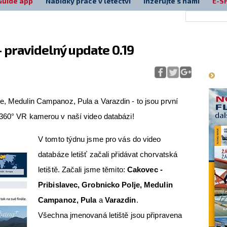
Guide app
Nabídky práce v letectví
Inzerujte s námi
E-S
- pravidelný update 0.19
Má
e, Medulin Campanoz, Pula a Varazdin - to jsou první
 360° VR kamerou v naší video databázi!
V tomto týdnu jsme pro vás do video
databáze letišť začali přidávat chorvatská
letiště. Začali jsme těmito:
Cakovec -
Pribislavec, Grobnicko Polje, Medulin
Campanoz, Pula
a
Varazdin
.
Všechna jmenovaná letiště jsou připravena