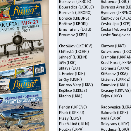
Bojkovice (LKBOJK)
Bubovice (LKBU)
Boleradice (LKBOLE)
Buranos Aires (L
Borovník (LKBORO)
Bynovec (LKBYNO
Boršice (LKBORS)
Částkovice (LKCA
Bořitov (LKBORI)
Česká Lípa (LKCE)
Brno Tuřany (LKTB)
Česká Třebová (L
Broumov (LKBR)
České Budějovice
Chotěšov (LKCHOV)
Klatovy (LKKT)
Chřibská (LKCHRI)
Kotvrdovice (LKK
Jehnědí (LKJEHN)
Kramolín (LKKRA
Jičín (LKJC)
Kraví Hora (LKKR
Jihlava (LKJI)
Kroměříž (LKKM)
J. Hradec (LKJH)
Křižanov (LKKA)
Jiřičky (LKJIRI)
Kříženec (LKKRIZ)
Karlovy Vary (LKKV)
Kunovice (LKKU)
Kejžlice (LKKEJZ)
Kvasiny (LKKVAS)
Kladno (LKKL)
Kyjov (LKKY)
Pěnčín (LKPENC)
Radovesice (LKR
Písek (LKPK-U)
Rakovník (LKRK)
Plasy (LKPS)
Raná (LKRA)
Plzeň-Líně (LKLN)
Rokycany (LKRY)
Polička (LKPA)
Roudnice (LKRO)