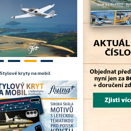
2
3
4
Stylové kryty na mobil