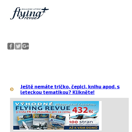
Ještě nemáte tričko, čepici, knihu apod. s
leteckou tematikou? Klikněte!