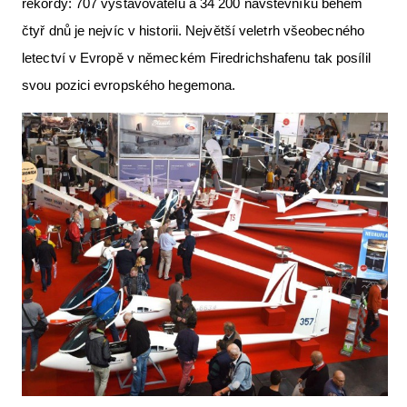
rekordy: 707 vystavovatelů a 34 200 návštěvníků během
Letecká videa
čtyř dnů je nejvíc v historii. Největší veletrh všeobecného
Aktuální FR + archiv
letectví v Evropě v německém Firedrichshafenu tak posílil
svou pozici evropského hegemona.
Letecká muzea
VFR Communication app
The SAFE Guide app
Nabídky práce v letectví
Inzerujte s námi
E-SHOP