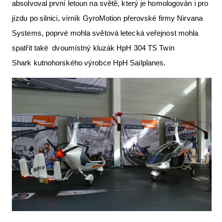
absolvoval první letoun na světě, který je homologován i pro
jízdu po silnici, vírník GyroMotion přerovské firmy Nirvana
Systems, poprvé mohla světová letecká veřejnost mohla
spatřit také dvoumístný kluzák HpH 304 TS Twin
Shark kutnohorského výrobce HpH Sailplanes.