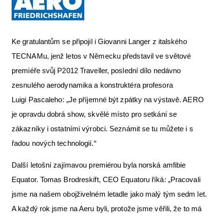
Ke gratulantům se připojil i Giovanni Langer z italského
TECNAMu, jenž letos v Německu představil ve světové
premiéře svůj P2012 Traveller, poslední dílo nedávno
zesnulého aerodynamika a konstruktéra profesora
Luigi Pascaleho: „Je příjemné být zpátky na výstavě. AERO
je opravdu dobrá show, skvělé místo pro setkání se
zákazníky i ostatními výrobci. Seznámit se tu můžete i s
řadou nových technologií.“
Další letošní zajímavou premiérou byla norská amfibie
Equator. Tomas Brodreskift, CEO Equatoru říká: „Pracovali
jsme na našem obojživelném letadle jako malý tým sedm let.
A každý rok jsme na Aeru byli, protože jsme věřili, že to má