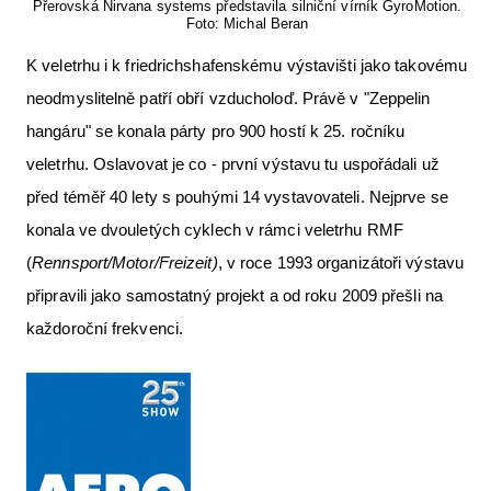
Přerovská Nirvana systems představila silniční vírník GyroMotion.
Foto: Michal Beran
K veletrhu i k friedrichshafenskému výstavišti jako takovému
neodmyslitelně patří obří vzducholoď. Právě v "Zeppelin
hangáru" se konala párty pro 900 hostí k 25. ročníku
veletrhu. Oslavovat je co - první výstavu tu uspořádali už
před téměř 40 lety s pouhými 14 vystavovateli. Nejprve se
konala ve dvouletých cyklech v rámci veletrhu RMF
(
Rennsport/Motor/Freizeit)
, v roce 1993 organizátoři výstavu
připravili jako samostatný projekt a od roku 2009 přešli na
každoroční frekvenci.