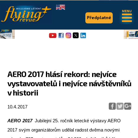
.
.
Předplatné
AERO 2017 hlásí rekord: nejvíce
vystavovatelů i nejvíce návštěvníků
Flying Revue
v historii
Články
10.4.2017
Expedice
Pro piloty
AERO 2017
Jubilejní 25. ročník letecké výstavy AERO
2017 svým organizátorům udělal radost dvěma novými
Série & speciály