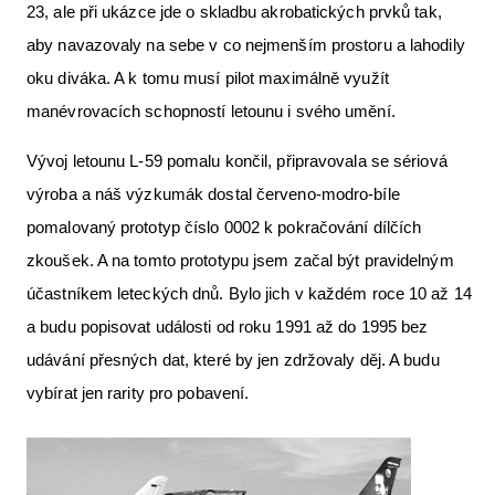
23, ale při ukázce jde o skladbu akrobatických prvků tak,
aby navazovaly na sebe v co nejmenším prostoru a lahodily
oku diváka. A k tomu musí pilot maximálně využít
manévrovacích schopností letounu i svého umění.
Vývoj letounu L-59 pomalu končil, připravovala se sériová
výroba a náš výzkumák dostal červeno-modro-bíle
pomalovaný prototyp číslo 0002 k pokračování dílčích
zkoušek. A na tomto prototypu jsem začal být pravidelným
účastníkem leteckých dnů. Bylo jich v každém roce 10 až 14
a budu popisovat události od roku 1991 až do 1995 bez
udávání přesných dat, které by jen zdržovaly děj. A budu
vybírat jen rarity pro pobavení.