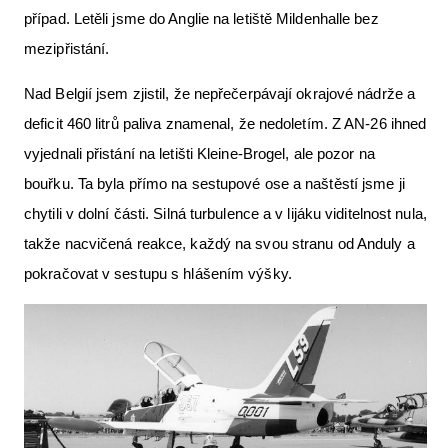
případ. Letěli jsme do Anglie na letiště Mildenhalle bez
mezipřistání.
Nad Belgií jsem zjistil, že nepřečerpávají okrajové nádrže a
deficit 460 litrů paliva znamenal, že nedoletím. Z AN-26 ihned
vyjednali přistání na letišti Kleine-Brogel, ale pozor na
bouřku. Ta byla přímo na sestupové ose a naštěstí jsme ji
chytili v dolní části. Silná turbulence a v lijáku viditelnost nula,
takže nacvičená reakce, každý na svou stranu od Anduly a
pokračovat v sestupu s hlášením výšky.