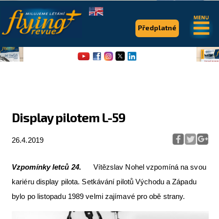
.
.
Předplatné
Display pilotem L-59
Flying Revue
26.4.2019
Články
Vzpomínky letců 24.
Vítězslav Nohel vzpomíná na svou
Expedice
kariéru display pilota. Setkávání pilotů Východu a Západu
Pro piloty
bylo po listopadu 1989 velmi zajímavé pro obě strany.
Série & speciály