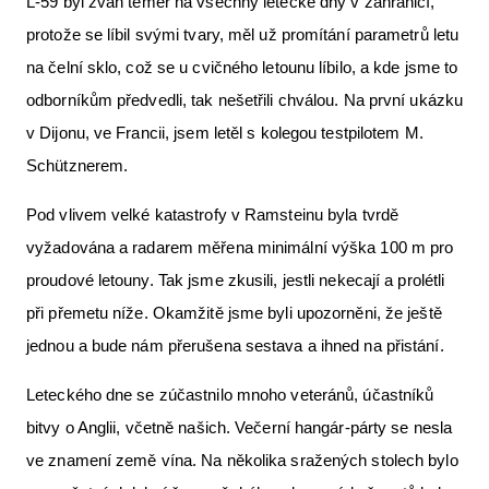
L-59 byl zván téměř na všechny letecké dny v zahraničí,
protože se líbil svými tvary, měl už promítání parametrů letu
na čelní sklo, což se u cvičného letounu líbilo, a kde jsme to
odborníkům předvedli, tak nešetřili chválou. Na první ukázku
v Dijonu, ve Francii, jsem letěl s kolegou testpilotem M.
Schütznerem.
Pod vlivem velké katastrofy v Ramsteinu byla tvrdě
vyžadována a radarem měřena minimální výška 100 m pro
proudové letouny. Tak jsme zkusili, jestli nekecají a prolétli
při přemetu níže. Okamžitě jsme byli upozorněni, že ještě
jednou a bude nám přerušena sestava a ihned na přistání.
Leteckého dne se zúčastnilo mnoho veteránů, účastníků
bitvy o Anglii, včetně našich. Večerní hangár-párty se nesla
ve znamení země vína. Na několika sražených stolech bylo