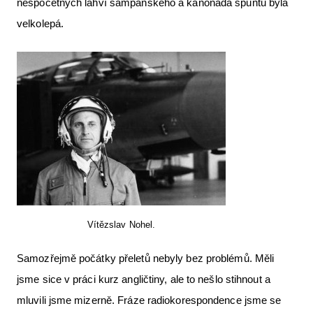
nespočetných lahví šampaňského a kanonáda špuntů byla
velkolepá.
Vítězslav Nohel.
Samozřejmě počátky přeletů nebyly bez problémů. Měli
jsme sice v práci kurz angličtiny, ale to nešlo stihnout a
mluvili jsme mizerně. Fráze radiokorespondence jsme se