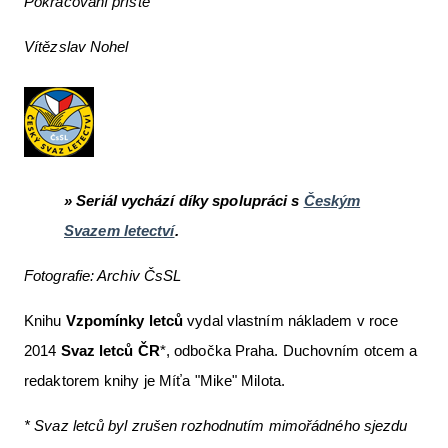
Pokračování příště
Vítězslav Nohel
» Seriál vychází díky spolupráci s
Českým
Svazem letectví
.
Fotografie: Archiv ČsSL
Knihu
Vzpomínky letců
vydal vlastním nákladem v roce
2014
Svaz letců ČR
*, odbočka Praha. Duchovním otcem a
redaktorem knihy je Míťa "Mike" Milota.
* Svaz letců byl zrušen rozhodnutím mimořádného sjezdu