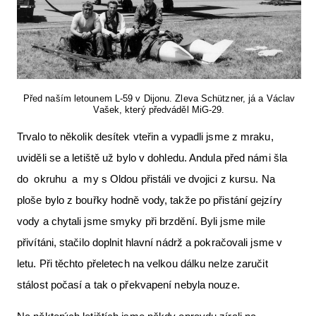
Před naším letounem L-59 v Dijonu. Zleva Schützner, já a Václav
Vašek, který předváděl MiG-29.
Trvalo to několik desítek vteřin a vypadli jsme z mraku,
uviděli se a letiště už bylo v dohledu. Andula před námi šla
do okruhu a my s Oldou přistáli ve dvojici z kursu. Na
ploše bylo z bouřky hodně vody, takže po přistání gejzíry
vody a chytali jsme smyky při brzdění. Byli jsme mile
přivítáni, stačilo doplnit hlavní nádrž a pokračovali jsme v
letu. Při těchto přeletech na velkou dálku nelze zaručit
stálost počasí a tak o překvapení nebyla nouze.