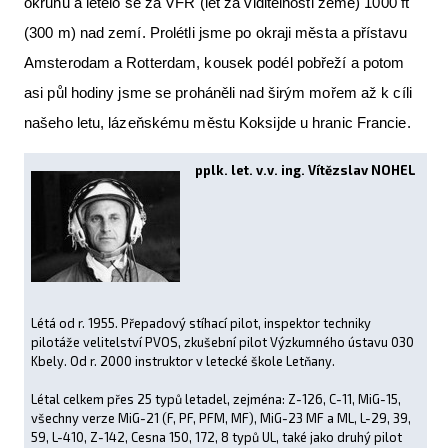
okruhu a letělo se za VFR (let za viditelnosti země) 1000 ft
(300 m) nad zemí. Prolétli jsme po okraji města a přístavu
Amsterodam a Rotterdam, kousek podél pobřeží a potom
asi půl hodiny jsme se proháněli nad širým mořem až k cíli
našeho letu, lázeňskému městu Koksijde u hranic Francie.
pplk. let. v.v. ing. Vítězslav NOHEL
Létá od r. 1955. Přepadový stíhací pilot, inspektor techniky
pilotáže velitelství PVOS, zkušební pilot Výzkumného ústavu 030
Kbely. Od r. 2000 instruktor v letecké škole Letňany.
Létal celkem přes 25 typů letadel, zejména: Z-126, C-11, MiG-15,
všechny verze MiG-21 (F, PF, PFM, MF), MiG-23 MF a ML, L-29, 39,
59, L-410, Z-142, Cesna 150, 172, 8 typů UL, také jako druhý pilot