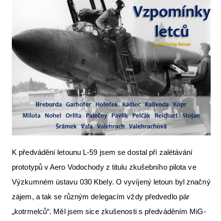
Letecká videa
Aktuální FR + archiv
Letecká muzea
VFR Communication app
The SAFE Guide app
Nabídky práce v letectví
Inzerujte s námi
E-SHOP
K předvádění letounu L-59 jsem se dostal při zalétávání
prototypů v Aero Vodochody z titulu zkušebního pilota ve
Výzkumném ústavu 030 Kbely. O vyvíjený letoun byl značný
zájem, a tak se různým delegacím vždy předvedlo pár
„kotrmelců“. Měl jsem sice zkušenosti s předváděním MiG-