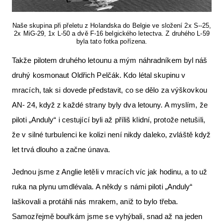
Naše skupina při přeletu z Holandska do Belgie ve složení 2x S--25,
2x MiG-29, 1x L-50 a dvě F-16 belgického letectva. Z druhého L-59
byla tato fotka pořízena.
Takže pilotem druhého letounu a mým náhradníkem byl náš
druhý kosmonaut Oldřich Pelčák. Kdo létal skupinu v
mracích, tak si dovede představit, co se dělo za výškovkou
AN- 24, když z každé strany byly dva letouny. A myslím, že
piloti „Anduly“ i cestující byli až příliš klidní, protože netušili,
že v silné turbulenci ke kolizi není nikdy daleko, zvláště když
let trvá dlouho a začne únava.
Jednou jsme z Anglie letěli v mracích víc jak hodinu, a to už
ruka na plynu umdlévala. A někdy s námi piloti „Anduly“
laškovali a protáhli nás mrakem, aniž to bylo třeba.
Samozřejmě bouřkám jsme se vyhýbali, snad až na jeden