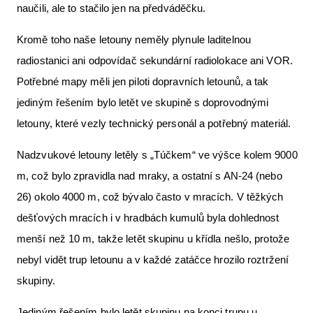
naučili, ale to stačilo jen na předváděčku.
Kromě toho naše letouny neměly plynule laditelnou
radiostanici ani odpovídač sekundární radiolokace ani VOR.
Potřebné mapy měli jen piloti dopravních letounů, a tak
jediným řešením bylo letět ve skupině s doprovodnými
letouny, které vezly technický personál a potřebný materiál.
Nadzvukové letouny letěly s „Túčkem“ ve výšce kolem 9000
m, což bylo zpravidla nad mraky, a ostatní s AN-24 (nebo
26) okolo 4000 m, což bývalo často v mracích. V těžkých
dešťových mracích i v hradbách kumulů byla dohlednost
menší než 10 m, takže letět skupinu u křídla nešlo, protože
nebyl vidět trup letounu a v každé zatáčce hrozilo roztržení
skupiny.
Jediným řešením bylo letět skupinu na konci trupu u