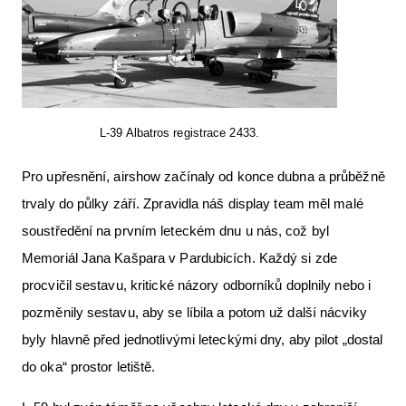
L-39 Albatros registrace 2433.
Pro upřesnění, airshow začínaly od konce dubna a průběžně
trvaly do půlky září. Zpravidla náš display team měl malé
soustředění na prvním leteckém dnu u nás, což byl
Memoriál Jana Kašpara v Pardubicích. Každý si zde
procvičil sestavu, kritické názory odborníků doplnily nebo i
pozměnily sestavu, aby se líbila a potom už další nácviky
byly hlavně před jednotlivými leteckými dny, aby pilot „dostal
do oka“ prostor letiště.