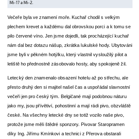
Mi-17 a Mi-2.
Večeře byla ve znamení moře. Kuchař chodil s velkým
plechem krevet a každému dal obrovskou porci a k tomu se
pilo červené víno. Jen jsme dojedli, tak procházející kuchař
nám dal bez dotazu nášup, zkrátka lukulské hody. Ubytováni
jsme byli v pěkném hotýlku, který vlastnil vysloužilý pilot a
letiště ho přednostně zásobovalo hosty, aby spokojeně žil.
Letecký den znamenalo obsazení hotelu až po střechu, ale
přesto druhý den si majitel našel čas a uspořádal slavnostní
večeři jen pro český tým. Belgičané mají podobnou náturu
jako my, jsou přívětiví, pohostinní a mají rádi pivo, obzvláště
české. Na všechny letecké dny se totiž vozilo naše pivo,
protože jsme měli štědré sponzory. Pivovar Staropramen
díky Ing. Jiřímu Kmínkovi a technici z Přerova obstarali