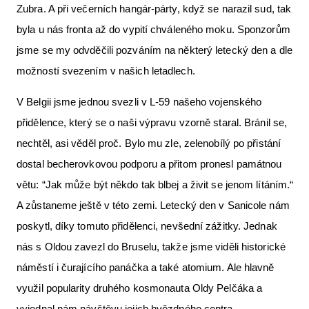
Zubra. A při večerních hangár-párty, když se narazil sud, tak
byla u nás fronta až do vypití chváleného moku. Sponzorům
jsme se my odvděčili pozváním na některý letecký den a dle
možností svezením v našich letadlech.
V Belgii jsme jednou svezli v L-59 našeho vojenského
přidělence, který se o naši výpravu vzorně staral. Bránil se,
nechtěl, asi věděl proč. Bylo mu zle, zelenobílý po přistání
dostal becherovkovou podporu a přitom pronesl památnou
větu: “Jak může být někdo tak blbej a živit se jenom lítáním.“
A zůstaneme ještě v této zemi. Letecký den v Sanicole nám
poskytl, díky tomuto přidělenci, nevšední zážitky. Jednak
nás s Oldou zavezl do Bruselu, takže jsme viděli historické
náměstí i čurajícího panáčka a také atomium. Ale hlavně
využil popularity druhého kosmonauta Oldy Pelčáka a
vyjednal nám návštěvu jejich hvězdného centra.