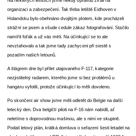
Na některých letištích jsme někdy opravdu zírali na
organizaci a zabezpečení. Tak třeba letiště Eidhoven v
Holandsku bylo obehnáno dvojitým plotem, kde procházeli
strážní se psem a všude cedule zákaz fotografování. Stačilo
namířit foťák a už vás měli. Na účinkující se to ale
nevztahovalo a tak jsme tady zachyceni při siestě s
pozadím našich letounů.
A šlágrem dne byl přílet utajovaného F-117, kategorie
nezjistitelný radarem, kterého jsme si bez problémů u
hangáru vyfotili, protože účinkující to měli dovoleno.
Po skončení air show jsme měli odletět do Belgie na další
letecký den. Dva belgičtí piloti na F-16 nám nabídli, ať
neletíme s doprovodnou mašinou, ale s nimi ve skupině.
Podali letový plán, krátká domluva o seřazení šesti letadel na