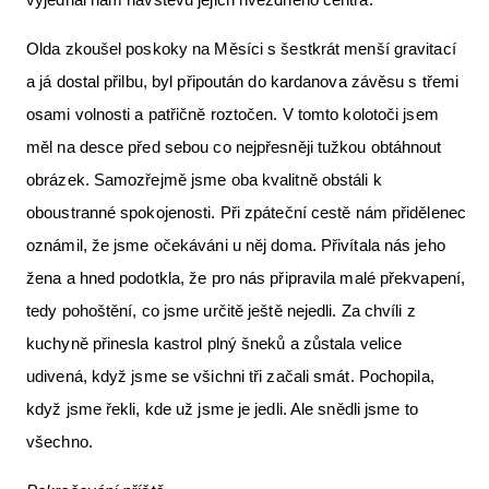
Olda zkoušel poskoky na Měsíci s šestkrát menší gravitací
a já dostal přilbu, byl připoután do kardanova závěsu s třemi
osami volnosti a patřičně roztočen. V tomto kolotoči jsem
měl na desce před sebou co nejpřesněji tužkou obtáhnout
obrázek. Samozřejmě jsme oba kvalitně obstáli k
oboustranné spokojenosti. Při zpáteční cestě nám přidělenec
oznámil, že jsme očekáváni u něj doma. Přivítala nás jeho
žena a hned podotkla, že pro nás připravila malé překvapení,
tedy pohoštění, co jsme určitě ještě nejedli. Za chvíli z
kuchyně přinesla kastrol plný šneků a zůstala velice
udivená, když jsme se všichni tři začali smát. Pochopila,
když jsme řekli, kde už jsme je jedli. Ale snědli jsme to
všechno.