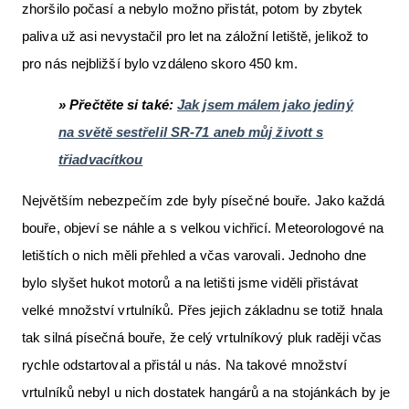
zhoršilo počasí a nebylo možno přistát, potom by zbytek
paliva už asi nevystačil pro let na záložní letiště, jelikož to
pro nás nejbližší bylo vzdáleno skoro 450 km.
» Přečtěte si také:
Jak jsem málem jako jediný
na světě sestřelil SR-71 aneb můj živott s
třiadvacítkou
Největším nebezpečím zde byly písečné bouře. Jako každá
bouře, objeví se náhle a s velkou vichřicí. Meteorologové na
letištích o nich měli přehled a včas varovali. Jednoho dne
bylo slyšet hukot motorů a na letišti jsme viděli přistávat
velké množství vrtulníků. Přes jejich základnu se totiž hnala
tak silná písečná bouře, že celý vrtulníkový pluk raději včas
rychle odstartoval a přistál u nás. Na takové množství
vrtulníků nebyl u nich dostatek hangárů a na stojánkách by je