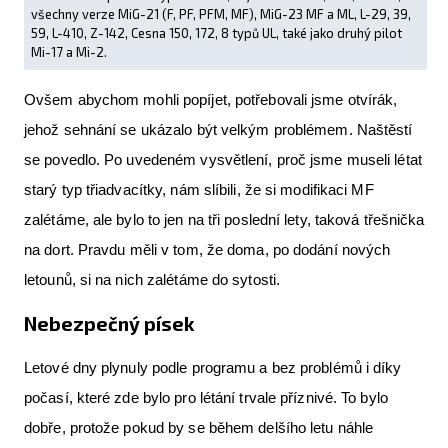
všechny verze MiG-21 (F, PF, PFM, MF), MiG-23 MF a ML, L-29, 39,
59, L-410, Z-142, Cesna 150, 172, 8 typů UL, také jako druhý pilot
Mi-17 a Mi-2.
Ovšem abychom mohli popíjet, potřebovali jsme otvírák,
jehož sehnání se ukázalo být velkým problémem. Naštěstí
se povedlo. Po uvedeném vysvětlení, proč jsme museli létat
starý typ třiadvacítky, nám slíbili, že si modifikaci MF
zalétáme, ale bylo to jen na tři poslední lety, taková třešnička
na dort. Pravdu měli v tom, že doma, po dodání nových
letounů, si na nich zalétáme do sytosti.
Nebezpečný písek
Letové dny plynuly podle programu a bez problémů i díky
počasí, které zde bylo pro létání trvale příznivé. To bylo
dobře, protože pokud by se během delšího letu náhle