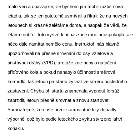
málo věří a obávají se, že bychom jim mohli rozbít nová
letadla, tak se jen potutelně usmívali a říkali, že na nových
letounech si krásně zalétáme doma, a naopak že vědí, že
létáme dobře. Toto vysvětlení nás sice moc neuspokojilo, ale
něco dále namítat nemělo cenu. Instruktoři nás hlavně
upozorňovali na přesné srovnání do osy vzletové a
přistávací dráhy (VPD), protože zde nebylo natáčení
příďového kola a pokud nenabylo účinnosti směrové
kormidlo, tak letoun při startu vyrazil ve směru posledního
zastavení. Chyba při startu znamenala vypnout forsáž,
zabrzdit, letoun přesně srovnat a znovu startovat.
Samozřejmě, že naše první samostatné lety dopadly
výborně, což bylo podle leteckého zvyku stvrzeno lahví
koňaku.