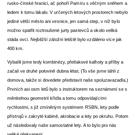
rusko-čínské hranici, ač pohoří Pamíru s věčným sněhem a
ledem k tomu lákalo. V určených letových prostorech nebylo
jediné větší město ani vesnice, jen samá step, v níž bylo
možno spatřit roztroušené jurty pastevců a okolo veliká
stáda ovcí. Nejbližší záložní letiště bylo vzdáleno více jak
400 km.
Vybalili jsme tedy kombinézy, přetlakové kalhoty a přílby a
začali ve druhé polovině dubna létat. (To vše jsme táhli z
domova, takže si dovedete představit naše spoluzavazadla.)
Prvních asi osm letů bylo s instruktorem na seznámení se s
měnitelnou geometrií křídla a tomu odpovídajícími
rychlostmi, s již zmíněným systémem RSBN, lety podle
přístrojů v zakryté kabině, akrobacie a lety po okruhu. Potom
už následovaly naše samostatné lety. A to bylo pro nás
veliké překvapení.