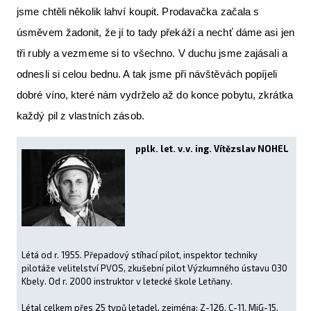
jsme chtěli několik lahví koupit. Prodavačka začala s
úsměvem žadonit, že jí to tady překáží a nechť dáme asi jen
tři rubly a vezmeme si to všechno. V duchu jsme zajásali a
odnesli si celou bednu. A tak jsme při návštěvách popíjeli
dobré víno, které nám vydrželo až do konce pobytu, zkrátka
každý pil z vlastních zásob.
pplk. let. v.v. ing. Vítězslav NOHEL
Létá od r. 1955. Přepadový stíhací pilot, inspektor techniky
pilotáže velitelství PVOS, zkušební pilot Výzkumného ústavu 030
Kbely. Od r. 2000 instruktor v letecké škole Letňany.
Létal celkem přes 25 typů letadel, zejména: Z-126, C-11, MiG-15,