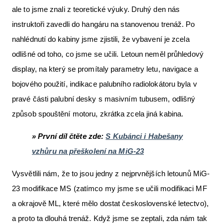
ale to jsme znali z teoretické výuky. Druhý den nás
instruktoři zavedli do hangáru na stanovenou trenáž. Po
nahlédnutí do kabiny jsme zjistili, že vybavení je zcela
odlišné od toho, co jsme se učili. Letoun neměl průhledový
display, na který se promítaly parametry letu, navigace a
bojového použití, indikace palubního radiolokátoru byla v
pravé části palubní desky s masivním tubusem, odlišný
způsob spouštění motoru, zkrátka zcela jiná kabina.
» První díl čtěte zde:
S Kubánci i Habešany
vzhůru na přeškolení na MiG-23
Vysvětlili nám, že to jsou jedny z nejprvnějších letounů MiG-
23 modifikace MS (zatímco my jsme se učili modifikaci MF
a okrajově ML, které mělo dostat československé letectvo),
a proto ta dlouhá trenáž. Když jsme se zeptali, zda nám tak