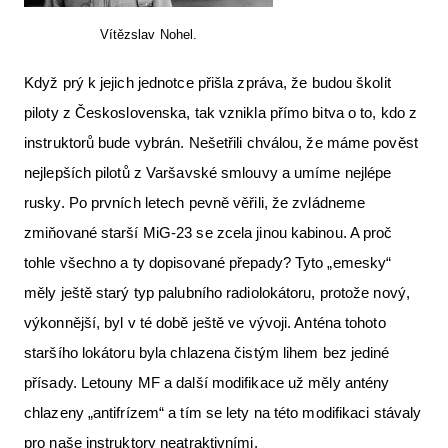
Vítězslav Nohel.
Když prý k jejich jednotce přišla zpráva, že budou školit
piloty z Československa, tak vznikla přímo bitva o to, kdo z
instruktorů bude vybrán. Nešetřili chválou, že máme pověst
nejlepších pilotů z Varšavské smlouvy a umíme nejlépe
rusky. Po prvních letech pevně věřili, že zvládneme
zmiňované starší MiG-23 se zcela jinou kabinou. A proč
tohle všechno a ty dopisované přepady? Tyto „emesky“
měly ještě starý typ palubního radiolokátoru, protože nový,
výkonnější, byl v té době ještě ve vývoji. Anténa tohoto
staršího lokátoru byla chlazena čistým lihem bez jediné
přísady. Letouny MF a další modifikace už měly antény
chlazeny „antifrízem“ a tím se lety na této modifikaci stávaly
pro naše instruktory neatraktivními.