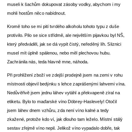
museli k šachům dokupovat zásoby vodky, abychom i my
mohli hostům něco nabídnout.
Kromě toho se mi pití tvrdého alkoholu tohoto typu z duše
protivilo. Pilo se sice střídmě, ale největším pijavkou byl NŠ,
který předváděl, jak se dá vypít čistý, neředěný líh. Sliznici
musel mít úplně spálenou, nebo měl plechovou hubu.
Zachránila nás, teda hlavně mne, náhoda.
Při prohlížení zboží ve zdejší prodejně jsem na zemi v rohu
místnosti objevil bedýnku s lehce zaprášenými lahvemi vína.
Nedůvěřivě jsem jednu láhev vytáhl a překvapeně zíral na
etiketu. Bylo to maďarské víno Döbrey-Haslevely! Otočil
jsem láhev dnem vzhůru, zda není víno kalné a tedy
zkažené, protože kdo ví, jak dlouho tam leželo. Místní stálý
sestav zřejmě víno nepil. Jelikož víno vypadalo dobře, tak