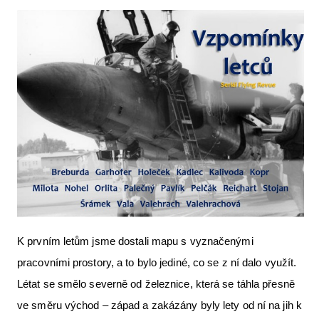
Letecká videa
Aktuální FR + archiv
Letecká muzea
VFR Communication app
The SAFE Guide app
Nabídky práce v letectví
Inzerujte s námi
E-SHOP
K prvním letům jsme dostali mapu s vyznačenými
pracovními prostory, a to bylo jediné, co se z ní dalo využít.
Létat se smělo severně od železnice, která se táhla přesně
ve směru východ – západ a zakázány byly lety od ní na jih k