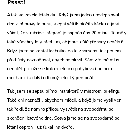
Pssst!
A tak se vesele létalo dál. Když jsem jednou podepisoval
deník přípravy letounu, stepní větřík otočil stránku a já si
všiml, že v rubrice „přepad“ je napsán čas 20 minut. To měly
také všechny lety před tím, ač jsme ještě přepady nedělali!
Když jsem se zeptal technika, co to znamená, tak prstem
před ústy naznačoval, abych nemluvil. Sám zřejmě mluvit
nechtěl, protože se kolem letounu pohybovali pomocní
mechanici a další odborný letecký personál.
Tak jsem se zeptal přímo instruktorů v místnosti briefingu.
Také oni naznačili, abychom mlčeli, a když jsme vyšli ven,
tak řekli, že nám to přijdou vysvětlit na svobodárnu po
skončení letového dne. Sotva jsme se na svobodárně po
létání osprchli, už ťukali na dveře.