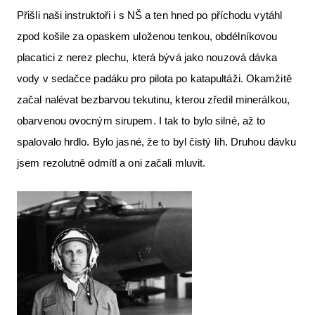
Přišli naši instruktoři i s NŠ a ten hned po příchodu vytáhl
zpod košile za opaskem uloženou tenkou, obdélníkovou
placatici z nerez plechu, která bývá jako nouzová dávka
vody v sedačce padáku pro pilota po katapultáži. Okamžitě
začal nalévat bezbarvou tekutinu, kterou zředil minerálkou,
obarvenou ovocným sirupem. I tak to bylo silné, až to
spalovalo hrdlo. Bylo jasné, že to byl čistý líh. Druhou dávku
jsem rezolutně odmítl a oni začali mluvit.