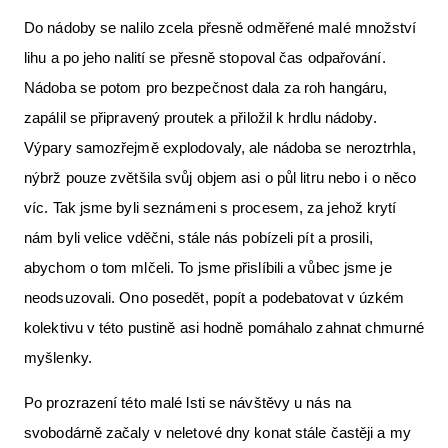
Do nádoby se nalilo zcela přesně odměřené malé množství
lihu a po jeho nalití se přesně stopoval čas odpařování.
Nádoba se potom pro bezpečnost dala za roh hangáru,
zapálil se připravený proutek a přiložil k hrdlu nádoby.
Výpary samozřejmě explodovaly, ale nádoba se neroztrhla,
nýbrž pouze zvětšila svůj objem asi o půl litru nebo i o něco
víc. Tak jsme byli seznámeni s procesem, za jehož krytí
nám byli velice vděčni, stále nás pobízeli pít a prosili,
abychom o tom mlčeli. To jsme přislíbili a vůbec jsme je
neodsuzovali. Ono posedět, popít a podebatovat v úzkém
kolektivu v této pustině asi hodně pomáhalo zahnat chmurné
myšlenky.
Po prozrazení této malé lsti se návštěvy u nás na
svobodárně začaly v neletové dny konat stále častěji a my