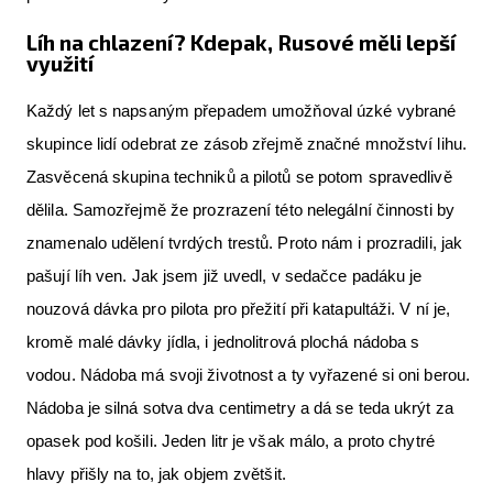
Líh na chlazení? Kdepak, Rusové měli lepší
využití
Každý let s napsaným přepadem umožňoval úzké vybrané
skupince lidí odebrat ze zásob zřejmě značné množství lihu.
Zasvěcená skupina techniků a pilotů se potom spravedlivě
dělila. Samozřejmě že prozrazení této nelegální činnosti by
znamenalo udělení tvrdých trestů. Proto nám i prozradili, jak
pašují líh ven. Jak jsem již uvedl, v sedačce padáku je
nouzová dávka pro pilota pro přežití při katapultáži. V ní je,
kromě malé dávky jídla, i jednolitrová plochá nádoba s
vodou. Nádoba má svoji životnost a ty vyřazené si oni berou.
Nádoba je silná sotva dva centimetry a dá se teda ukrýt za
opasek pod košili. Jeden litr je však málo, a proto chytré
hlavy přišly na to, jak objem zvětšit.