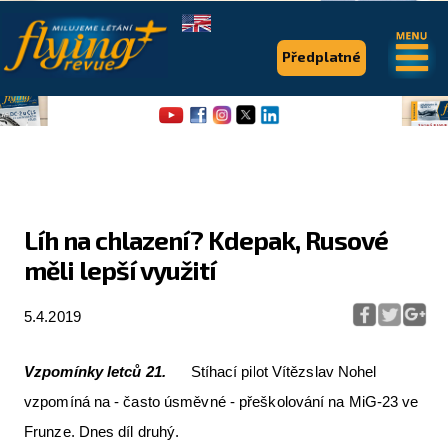
.
.
Předplatné
Líh na chlazení? Kdepak, Rusové
měli lepší využití
Flying Revue
Články
5.4.2019
Expedice
Vzpomínky letců 21.
Stíhací pilot Vítězslav Nohel
Pro piloty
vzpomíná na - často úsměvné - přeškolování na MiG-23 ve
Série & speciály
Frunze. Dnes díl druhý.