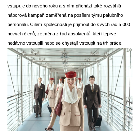
vstupuje do nového roku a s ním přichází také rozsáhlá
Letecká videa
náborová kampaň zaměřená na posílení týmu palubního
Aktuální FR + archiv
personálu. Cílem společnosti je přijmout do svých řad 5 000
Letecká muzea
nových členů, zejména z řad absolventů, kteří teprve
nedávno vstoupili nebo se chystají vstoupit na trh práce.
VFR Communication app
The SAFE Guide app
Nabídky práce v letectví
Inzerujte s námi
E-SHOP