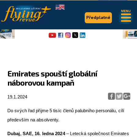
.
.
Předplatné
Emirates spouští globální
náborovou kampaň
Flying Revue
Články
19.1.2024
Expedice
Do svých řad přijme 5 tisíc členů palubního personálu, cílí
Pro piloty
především na absolventy.
Série & speciály
Dubaj, SAE, 16. ledna 2024
– Letecká společnost Emirates