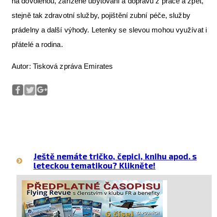
na dovolenou, zařízené ubytování a dopravu z práce a zpět,
stejně tak zdravotní služby, pojištění zubní péče, služby
prádelny a další výhody. Letenky se slevou mohou využívat i
přátelé a rodina.
Autor: Tisková zpráva Emirates
Ještě nemáte tričko, čepici, knihu apod. s
leteckou tematikou? Klikněte!