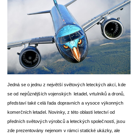
Letecká videa
Aktuální FR + archiv
Letecká muzea
VFR Communication app
The SAFE Guide app
Nabídky práce v letectví
Inzerujte s námi
Jedná se o jednu z největší světových leteckých akcí, kde
E-SHOP
se od nejrůznějších vojenských letadel, vrtulníků a dronů,
představí také celá řada dopravních a vysoce výkonných
komerčních letadel. Novinky, z této oblasti letectví od
předních světových výrobců a leteckých společností, jsou
zde prezentovány nejenom v rámci statické ukázky, ale