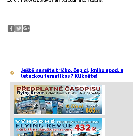
Ještě nemáte tričko, čepici, knihu apod. s
leteckou tematikou? Klikněte!