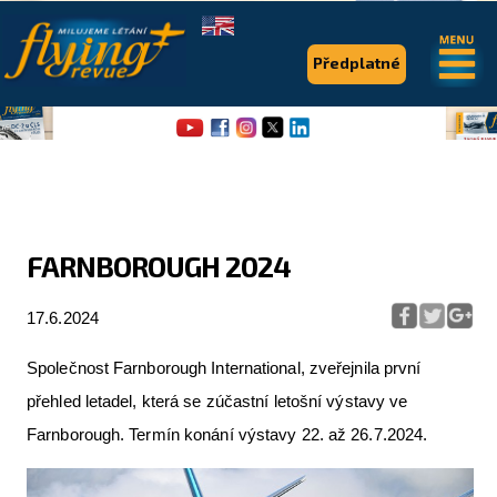
.
.
Předplatné
FARNBOROUGH 2024
Flying Revue
17.6.2024
Články
Společnost Farnborough International, zveřejnila první
Expedice
přehled letadel, která se zúčastní letošní výstavy ve
Pro piloty
Farnborough. Termín konání výstavy 22. až 26.7.2024.
Série & speciály