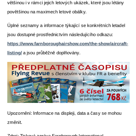
většinou i v rámci jejich letových ukázek, které jsou létány
povětšinou na maximech letové obálky.
Úplné seznamy a informace týkající se konkrétních letadel
jsou dostupné prostřednictvím následujícího odkazu:
https://www.farnboroughairshow.com/the-show/aircraft-
listing/
a jsou průběžně doplňovány.
Upozornění: Informace na displeji, data a časy se mohou
změnit.
Zdroj: Tisková zpráva Farnborough International