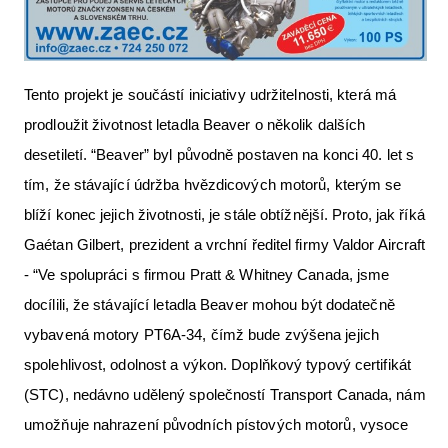
Tento projekt je součástí iniciativy udržitelnosti, která má
prodloužit životnost letadla Beaver o několik dalších
desetiletí. “Beaver” byl původně postaven na konci 40. let s
tím, že stávající údržba hvězdicových motorů, kterým se
blíží konec jejich životnosti, je stále obtížnější. Proto, jak říká
Gaétan Gilbert, prezident a vrchní ředitel firmy Valdor Aircraft
- “Ve spolupráci s firmou Pratt & Whitney Canada, jsme
docílili, že stávající letadla Beaver mohou být dodatečně
vybavená motory PT6A-34, čímž bude zvýšena jejich
spolehlivost, odolnost a výkon. Doplňkový typový certifikát
(STC), nedávno udělený společností Transport Canada, nám
umožňuje nahrazení původních pístových motorů, vysoce