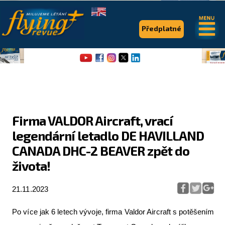
.
.
Předplatné
Firma VALDOR Aircraft, vrací
legendární letadlo DE HAVILLAND
Flying Revue
CANADA DHC-2 BEAVER zpět do
Články
života!
Expedice
21.11.2023
Pro piloty
Po více jak 6 letech vývoje, firma Valdor Aircraft s potěšením
Série & speciály