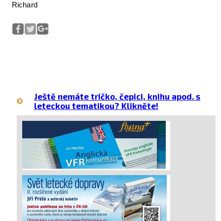
Richard
Ještě nemáte tričko, čepici, knihu apod. s
leteckou tematikou? Klikněte!