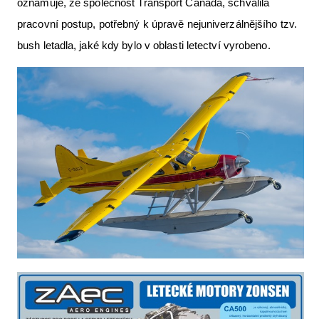
oznamuje, že společnost Transport Canada, schválila
Letecká videa
pracovní postup, potřebný k úpravě nejuniverzálnějšího tzv.
Aktuální FR + archiv
bush letadla, jaké kdy bylo v oblasti letectví vyrobeno.
Letecká muzea
VFR Communication app
The SAFE Guide app
Nabídky práce v letectví
Inzerujte s námi
E-SHOP