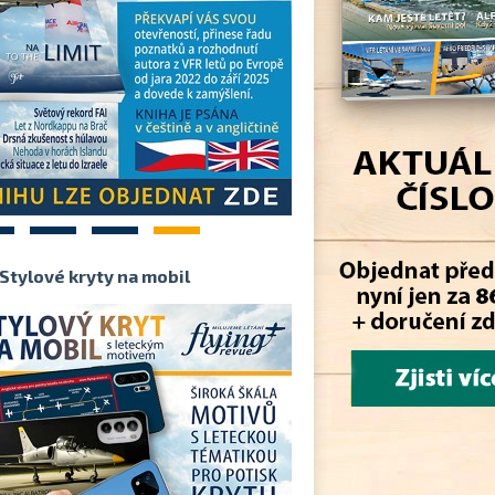
2
3
4
Stylové kryty na mobil