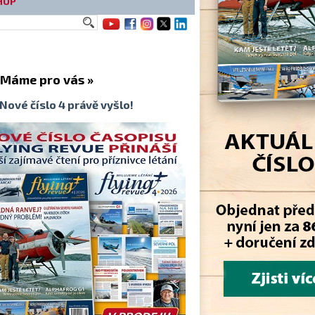
HOP
me pro vás »
Nové číslo 4 právě vyšlo!
t na všechna letadla