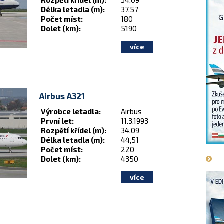
Rozpětí křídel (m):
34,09
Délka letadla (m):
37,57
Počet míst:
180
Dolet (km):
5190
Airbus A321
Výrobce letadla:
Airbus
První let:
11.3.1993
Rozpětí křídel (m):
34,09
Délka letadla (m):
44,51
Počet míst:
220
Dolet (km):
4350