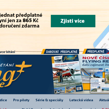
.
vce létání
Předplatné
Darovat předplatné
dice
Pro piloty
Série & speciály
Letecká videa
Aktuá