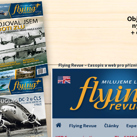
Flying Revue – časopis a web pro přízni
Flying Revue
Články
Expe