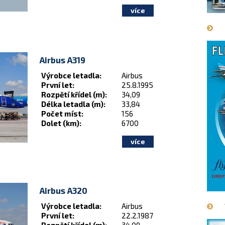
Airbus A319
Výrobce letadla:
Airbus
První let:
25.8.1995
Rozpětí křídel (m):
34,09
Délka letadla (m):
33,84
Počet míst:
156
Dolet (km):
6700
Airbus A320
Výrobce letadla:
Airbus
První let:
22.2.1987