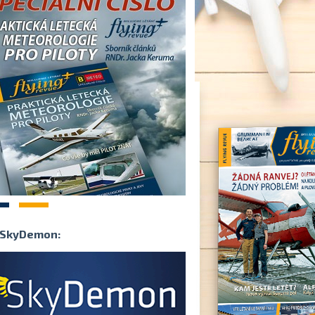
2
SkyDemon: