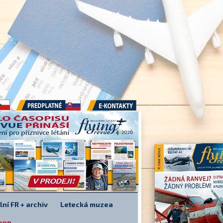
Předplatné
E-kontakty
lní FR + archiv
Letecká muzea