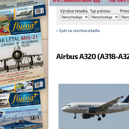
VFR Communication app
The SAFE 
Výrobce letadla
:
Typ pohonu
:
Primá
< Zpět na všechna letadla
Airbus A320 (A318-A32