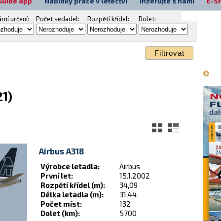
Guide app
Nabídky práce v letectví
Inzerujte s námi
E-S
rní určení
:
Počet sedadel
:
Rozpětí křídel
:
Dolet
:
Má
1)
Airbus A318
Výrobce letadla:
Airbus
První let:
15.1.2002
Rozpětí křídel (m):
34,09
Délka letadla (m):
31,44
< Zpě
Počet míst:
132
Dolet (km):
5700