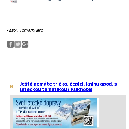
Autor: TomarkAero
Ještě nemáte tričko, čepici, knihu apod. s
leteckou tematikou? Klikněte!