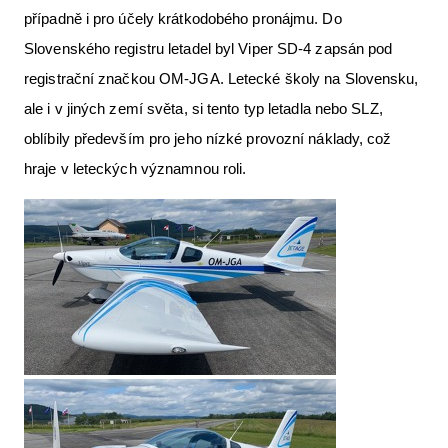
případně i pro účely krátkodobého pronájmu. Do
Letecká videa
Slovenského registru letadel byl Viper SD-4 zapsán pod
Aktuální FR + archiv
registrační značkou OM-JGA. Letecké školy na Slovensku,
Letecká muzea
ale i v jiných zemí světa, si tento typ letadla nebo SLZ,
oblíbily především pro jeho nízké provozní náklady, což
VFR Communication app
hraje v leteckých významnou roli.
The SAFE Guide app
Nabídky práce v letectví
Inzerujte s námi
E-SHOP