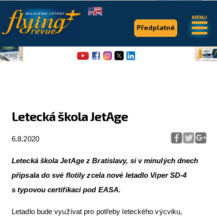
.
.
Předplatné
Letecká škola JetAge
Flying Revue
6.8.2020
Články
Letecká škola JetAge z Bratislavy, si v minulých dnech
Expedice
připsala do své flotily zcela nové letadlo Viper SD-4
Pro piloty
s typovou certifikací pod EASA.
Série & speciály
Letadlo bude využívat pro potřeby leteckého výcviku,