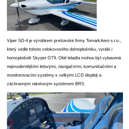
Viper SD-4 je výrobkem prešovské firmy TomarkAero s.r.o.,
který vedle tohoto celokovového dolnoplošníku, vyrábí i
hornoplošník Skyper GT9. Obě letadla mohou být vybavená
nejmodernějšími letovými, navigačními, komunikačními a
monitorovacími systémy s velkými LCD displeji a
záchranným raketovým systémem BRS.