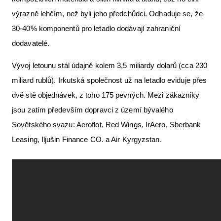
výrazně lehčím, než byli jeho předchůdci. Odhaduje se, že
30-40% komponentů pro letadlo dodávají zahraniční
dodavatelé.
Vývoj letounu stál údajně kolem 3,5 miliardy dolarů (cca 230
miliard rublů). Irkutská společnost už na letadlo eviduje přes
dvě stě objednávek, z toho 175 pevných. Mezi zákazníky
jsou zatím především dopravci z území bývalého
Sovětského svazu: Aeroflot, Red Wings, IrAero, Sberbank
Leasing, Iljušin Finance CO. a Air Kyrgyzstan.