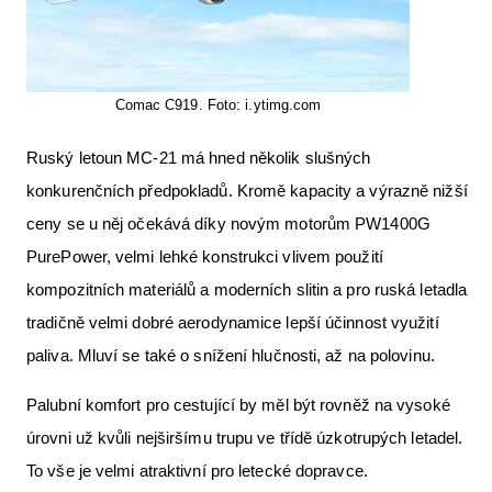
Comac C919. Foto: i.ytimg.com
Ruský letoun MC-21 má hned několik slušných
konkurenčních předpokladů. Kromě kapacity a výrazně nižší
ceny se u něj očekává díky novým motorům PW1400G
PurePower, velmi lehké konstrukci vlivem použití
kompozitních materiálů a moderních slitin a pro ruská letadla
tradičně velmi dobré aerodynamice lepší účinnost využití
paliva. Mluví se také o snížení hlučnosti, až na polovinu.
Palubní komfort pro cestující by měl být rovněž na vysoké
úrovni už kvůli nejširšímu trupu ve třídě úzkotrupých letadel.
To vše je velmi atraktivní pro letecké dopravce.