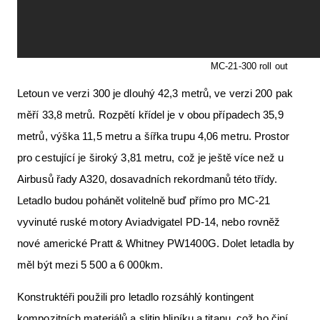
MC-21-300 roll out
Letoun ve verzi 300 je dlouhý 42,3 metrů, ve verzi 200 pak
měří 33,8 metrů. Rozpětí křídel je v obou případech 35,9
metrů, výška 11,5 metru a šířka trupu 4,06 metru. Prostor
pro cestující je široký 3,81 metru, což je ještě více než u
Airbusů řady A320, dosavadních rekordmanů této třídy.
Letadlo budou pohánět volitelně buď přímo pro MC-21
vyvinuté ruské motory Aviadvigatel PD-14, nebo rovněž
nové americké Pratt & Whitney PW1400G. Dolet letadla by
měl být mezi 5 500 a 6 000km.
Konstruktéři použili pro letadlo rozsáhlý kontingent
kompozitních materiálů a slitin hliníku a titanu, což ho činí