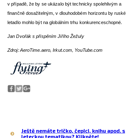
v případě, že by se ukázalo být technicky spolehlivým a
finančně dosažitelným, v dlouhodobém horizontu by ruské
letadlo mohlo být na globálním trhu konkurenceschopné.
Jan Dvořák s přispěním Jiřího Žežuly
Zdroj: AeroTime.aero, Irkut.com, YouTube.com
Ještě nemáte tričko, čepici, knihu apod. s
leteckou tematikou? Klikněte!