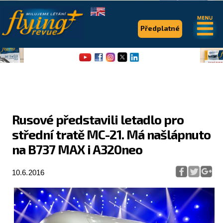
.
.
Předplatné
Rusové představili letadlo pro
střední tratě MC-21. Má našlápnuto
Flying Revue
na B737 MAX i A320neo
Články
10.6.2016
Expedice
Pro piloty
Série & speciály