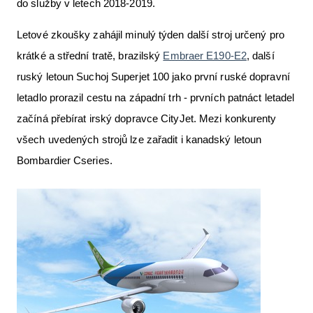
do služby v letech 2018-2019.
Letové zkoušky zahájil minulý týden další stroj určený pro
krátké a střední tratě, brazilský
Embraer E190-E2
, další
ruský letoun Suchoj Superjet 100 jako první ruské dopravní
letadlo prorazil cestu na západní trh - prvních patnáct letadel
začíná přebírat irský dopravce CityJet. Mezi konkurenty
všech uvedených strojů lze zařadit i kanadský letoun
Bombardier Cseries.