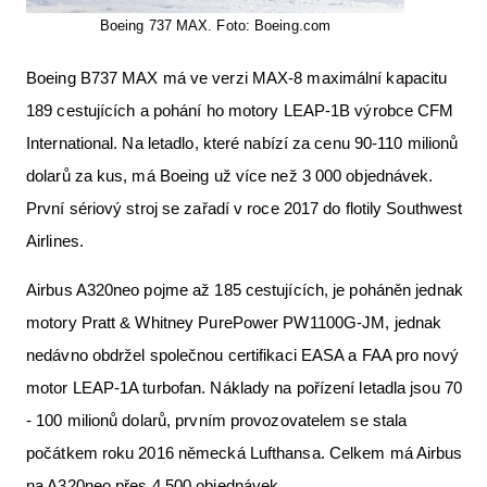
Boeing 737 MAX. Foto: Boeing.com
Boeing B737 MAX má ve verzi MAX-8 maximální kapacitu
189 cestujících a pohání ho motory LEAP-1B výrobce CFM
International. Na letadlo, které nabízí za cenu 90-110 milionů
dolarů za kus, má Boeing už více než 3 000 objednávek.
První sériový stroj se zařadí v roce 2017 do flotily Southwest
Airlines.
Airbus A320neo pojme až 185 cestujících, je poháněn jednak
motory Pratt & Whitney PurePower PW1100G-JM, jednak
nedávno obdržel společnou certifikaci EASA a FAA pro nový
motor LEAP-1A turbofan. Náklady na pořízení letadla jsou 70
- 100 milionů dolarů, prvním provozovatelem se stala
počátkem roku 2016 německá Lufthansa. Celkem má Airbus
na A320neo přes 4 500 objednávek.