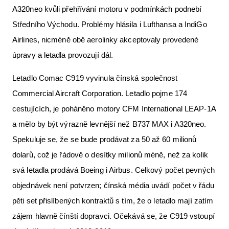
A320neo kvůli přehřívání motoru v podmínkách podnebí
Středního Východu. Problémy hlásila i Lufthansa a IndiGo
Airlines, nicméně obě aerolinky akceptovaly provedené
úpravy a letadla provozují dál.
Letadlo Comac C919 vyvinula čínská společnost
Commercial Aircraft Corporation. Letadlo pojme 174
cestujících, je poháněno motory CFM International LEAP-1A
a mělo by být výrazně levnější než B737 MAX i A320neo.
Spekuluje se, že se bude prodávat za 50 až 60 milionů
dolarů, což je řádově o desítky milionů méně, než za kolik
svá letadla prodává Boeing i Airbus. Celkový počet pevných
objednávek není potvrzen; čínská média uvádí počet v řádu
pěti set přislíbených kontraktů s tím, že o letadlo mají zatím
zájem hlavně čínští dopravci. Očekává se, že C919 vstoupí