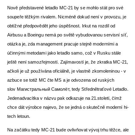
Nově představené letadlo MC-21 by se mohlo stát pro své
soupeře těžkým rivalem. Nicméně dokud není v provozu, je
obtížné předpovědět jeho úspěšnost. Irkut na rozdíl od
Airbusu a Boeingu nemá po světě vybudovanou servisní síť,
otázka je, zda management pracuje stejně moderními a
účinnými metodami jako letadlo samo, což v Rusku stále
ještě není samozřejmostí. Zajímavostí je, že zkratka MC-21,
ačkoli je už používána oficiálně, je vlastně zkomoleninou - v
azbuce se totiž MC čte MS a je odvozena od ruských
slov Магистральный Cамолёт, tedy Střednětraťové Letadlo.
Jedenadvacítka v názvu pak odkazuje na 21.století, čímž
chce dát výrobce najevo, že se jedná o skutečně moderní hi-
tech letoun.
Na začátku tedy MC-21 bude ovlivňovat vývoj trhu těžce, ale