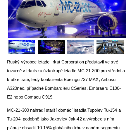
Letecká videa
Aktuální FR + archiv
Letecká muzea
VFR Communication app
The SAFE Guide app
Ruský výrobce letadel Irkut Corporation představil ve své
Nabídky práce v letectví
továrně v Irkutsku úzkotrupé letadlo MC-21-300 pro střední a
Inzerujte s námi
krátké tratě, tedy konkurenta Boeingu 737 MAX, Airbusu
E-SHOP
A320neo, případně Bombardieru CSeries, Embraeru E190-
E2 nebo Comacu C919.
MC-21-300 nahradí starší domácí letadla Tupolev Tu-154 a
Tu-204, podobně jako Jakovlev Jak-42 a výrobce s ním
plánuje obsadit 10-15% globálního trhu v daném segmentu.