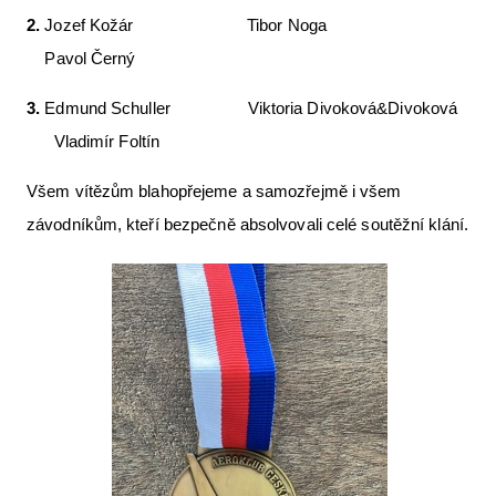
2.
Jozef Kožár Tibor Noga
Pavol Černý
3.
Edmund Schuller Viktoria Divoková&Divoková
Vladimír Foltín
Všem vítězům blahopřejeme a samozřejmě i všem
závodníkům, kteří bezpečně absolvovali celé soutěžní klání.