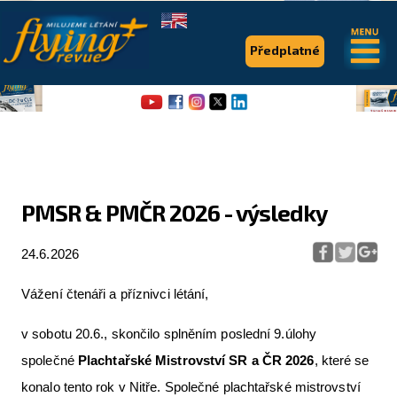
.
.
Předplatné
PMSR & PMČR 2026 - výsledky
Flying Revue
24.6.2026
Články
Vážení čtenáři a příznivci létání,
Expedice
v sobotu 20.6., skončilo splněním poslední 9.úlohy
Pro piloty
společné
Plachtařské Mistrovství SR a ČR 2026
, které se
Série & speciály
konalo tento rok v Nitře. Společné plachtařské mistrovství