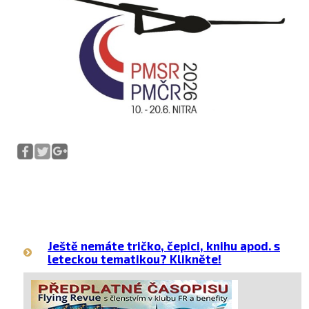
Ještě nemáte tričko, čepici, knihu apod. s
leteckou tematikou? Klikněte!