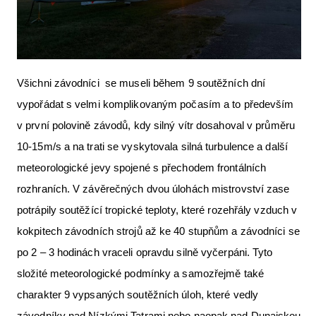
Všichni závodníci se museli během 9 soutěžních dní
vypořádat s velmi komplikovaným počasím a to především
v první polovině závodů, kdy silný vítr dosahoval v průměru
10-15m/s a na trati se vyskytovala silná turbulence a další
meteorologické jevy spojené s přechodem frontálních
rozhraních. V závěrečných dvou úlohách mistrovství zase
potrápily soutěžící tropické teploty, které rozehřály vzduch v
kokpitech závodních strojů až ke 40 stupňům a závodníci se
po 2 – 3 hodinách vraceli opravdu silně vyčerpáni. Tyto
složité meteorologické podmínky a samozřejmě také
charakter 9 vypsaných soutěžních úloh, které vedly
závodníky nad Nízkými Tatrami nebo naopak nad Dunajskou