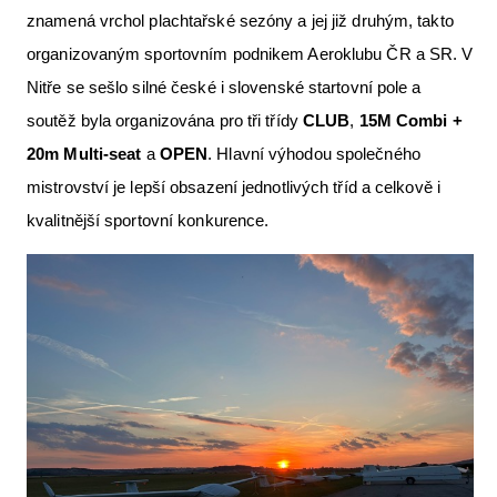
znamená vrchol plachtařské sezóny a jej již druhým, takto
Letecká videa
organizovaným sportovním podnikem Aeroklubu ČR a SR. V
Aktuální FR + archiv
Nitře se sešlo silné české i slovenské startovní pole a
Letecká muzea
soutěž byla organizována pro tři třídy
CLUB
,
15M
Combi
+
20m
Multi-seat
a
OPEN
. Hlavní výhodou společného
VFR Communication app
mistrovství je lepší obsazení jednotlivých tříd a celkově i
The SAFE Guide app
kvalitnější sportovní konkurence.
Nabídky práce v letectví
Inzerujte s námi
E-SHOP