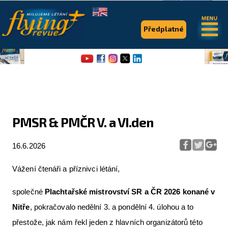
.
.
Předplatné
PMSR & PMČR V. a VI.den
Flying Revue
16.6.2026
Články
Vážení čtenáři a příznivci létání,
Expedice
společné
Plachtařské mistrovství SR a ČR 2026 konané v
Pro piloty
Nitře
, pokračovalo nedělní 3. a pondělní 4. úlohou a to
Série & speciály
přestože, jak nám řekl jeden z hlavních organizátorů této