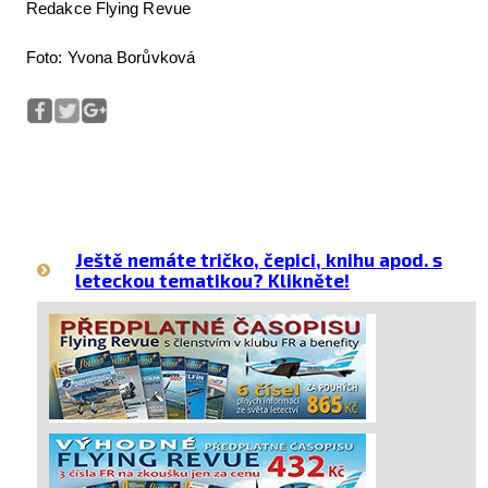
Redakce Flying Revue
Foto: Yvona Borůvková
Ještě nemáte tričko, čepici, knihu apod. s
leteckou tematikou? Klikněte!