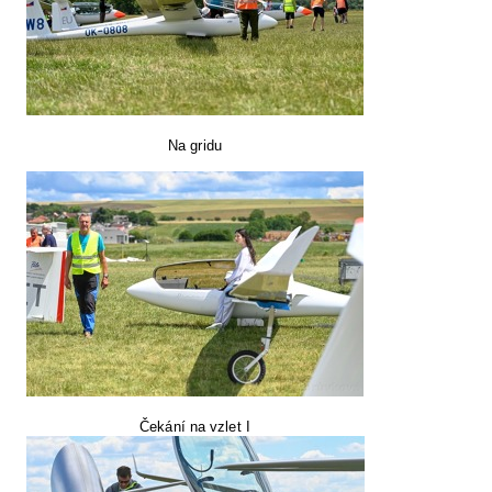
Na gridu
Čekání na vzlet I