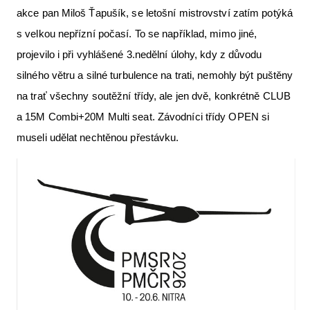
akce pan Miloš Ťapušík, se letošní mistrovství zatím potýká
Letecká videa
s velkou nepřízní počasí. To se například, mimo jiné,
Aktuální FR + archiv
projevilo i při vyhlášené 3.nedělní úlohy, kdy z důvodu
Letecká muzea
silného větru a silné turbulence na trati, nemohly být puštěny
na trať všechny soutěžní třídy, ale jen dvě, konkrétně CLUB
VFR Communication app
a 15M Combi+20M Multi seat. Závodníci třídy OPEN si
The SAFE Guide app
museli udělat nechtěnou přestávku.
Nabídky práce v letectví
Inzerujte s námi
E-SHOP