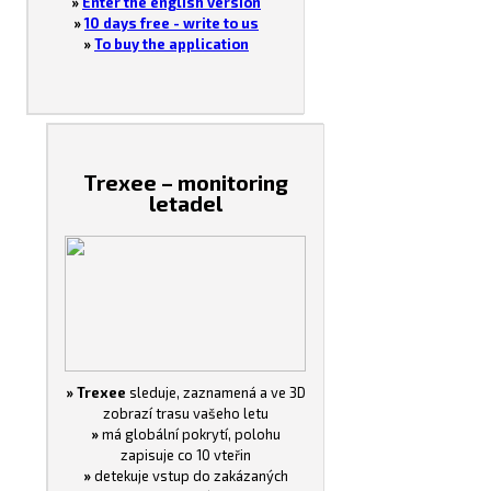
»
Enter the english version
»
10 days free - write to us
»
To buy the application
Trexee – monitoring
letadel
» Trexee
sleduje, zaznamená a ve 3D
zobrazí trasu vašeho letu
»
má globální pokrytí, polohu
zapisuje co 10 vteřin
»
detekuje vstup do zakázaných