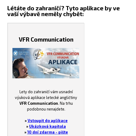
Létáte do zahraničí? Tyto aplikace by ve
vaší výbavě neměly chybět:
VFR Communication
Lety do zahraničí vám usnadní
výuková aplikace letecké angličtiny
VFR Communication
. Na trhu
podobnou nenajdete.
»
Vstoupit do aplikace
»
Ukázková kapitola
»
10 dní zdarma - pište