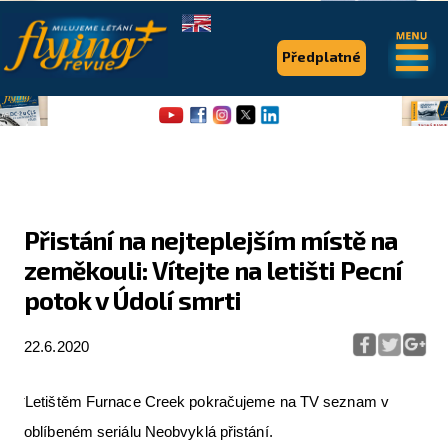
.
.
Předplatné
Přistání na nejteplejším místě na
zeměkouli: Vítejte na letišti Pecní
Flying Revue
potok v Údolí smrti
Články
22.6.2020
Expedice
Pro piloty
Letištěm Furnace Creek pokračujeme na TV seznam v
oblíbeném seriálu Neobvyklá přistání.
Série & speciály