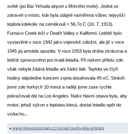
světě (po Bar Yehuda airport u Mrtvého moře). Jedná se
zároveň o místo, kde byla údajně naměřena vůbec nejvyšší
teplota kdekoliv na zeměkouli + 56,7o C (10. 7. 1913).
Furnace Creek leží v Death Valley v Kalifornii. Letiště bylo
vystavěné v roce 1942 jako vojenské záložní, ale již v roce
1945 jej armáda opustila. V roce 1953 byla dráha zkrácena a
letiště zprovozněno pro malá letadla. Při našem příletu zde
však nebyla žádná letadla ani žádní lidé. Teplota ve čtyři
hodiny odpoledne koncem srpna dosahovala 49 oC. Strávili
jsme zde horkých 10 minut a raději jsme zase rychle
pokračovali dál na Los Angeles. Naše hlavní obava byla, aby
motor, jehož výkon s teplotou klesá, dostal letadlo opět do
vzduchu...
»
www.televizeseznam.cz/porad/neobvykla-pristani