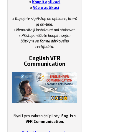
»
Koupit aplikaci
»
Vše o aplikaci
» Kupujete si přístup do aplikace, která
je on-line.
» Nemusíte ji instalovat ani stahovat.
» Přístup můžete koupit i svým
blízkým ve formě dárkového
certifikátu.
English VFR
Communication
Nyní i pro zahraniční piloty:
English
VFR Communication
.