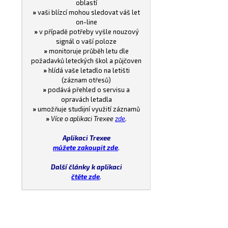
oblastí
»
vaši blízcí mohou sledovat váš let
on-line
»
v případě potřeby vyšle nouzový
signál o vaší poloze
»
monitoruje průběh letu dle
požadavků leteckých škol a půjčoven
»
hlídá vaše letadlo na letišti
(záznam otřesů)
»
podává přehled o servisu a
opravách letadla
»
umožňuje studijní využití záznamů
»
Více o aplikaci Trexee
zde
.
Aplikaci Trexee
můžete zakoupit zde
.
Další články k aplikaci
čtěte zde
.