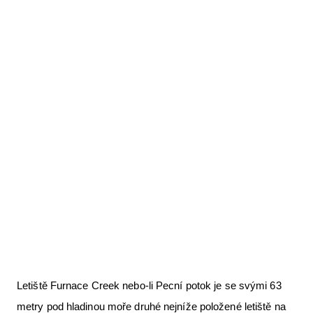
Letecká videa
Aktuální FR + archiv
Letecká muzea
VFR Communication app
The SAFE Guide app
Nabídky práce v letectví
Inzerujte s námi
E-SHOP
Letiště Furnace Creek nebo-li Pecní potok je se svými 63
metry pod hladinou moře druhé nejníže položené letiště na