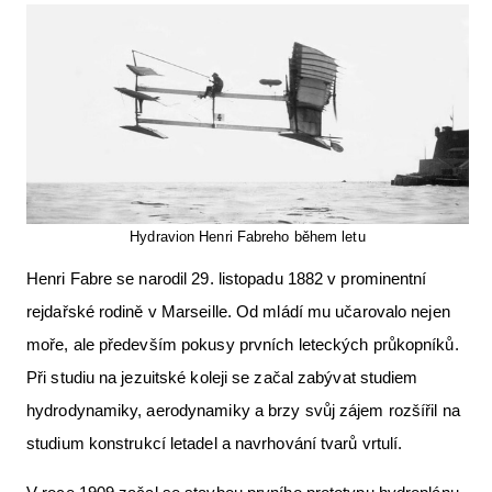
Letecká videa
Aktuální FR + archiv
Letecká muzea
VFR Communication app
The SAFE Guide app
Hydravion Henri Fabreho během letu
Nabídky práce v letectví
Henri Fabre se narodil 29. listopadu 1882 v prominentní
Inzerujte s námi
rejdařské rodině v Marseille. Od mládí mu učarovalo nejen
E-SHOP
moře, ale především pokusy prvních leteckých průkopníků.
Při studiu na jezuitské koleji se začal zabývat studiem
hydrodynamiky, aerodynamiky a brzy svůj zájem rozšířil na
studium konstrukcí letadel a navrhování tvarů vrtulí.