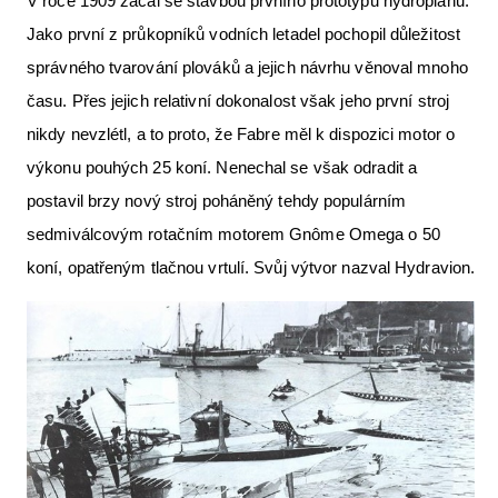
V roce 1909 začal se stavbou prvního prototypu hydroplánu.
Jako první z průkopníků vodních letadel pochopil důležitost
správného tvarování plováků a jejich návrhu věnoval mnoho
času. Přes jejich relativní dokonalost však jeho první stroj
nikdy nevzlétl, a to proto, že Fabre měl k dispozici motor o
výkonu pouhých 25 koní. Nenechal se však odradit a
postavil brzy nový stroj poháněný tehdy populárním
sedmiválcovým rotačním motorem Gnôme Omega o 50
koní, opatřeným tlačnou vrtulí. Svůj výtvor nazval Hydravion.