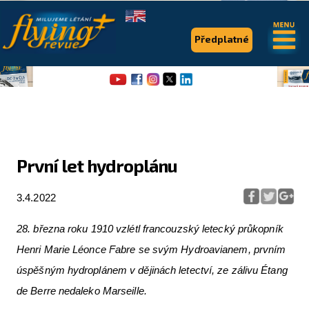
.
.
Předplatné
První let hydroplánu
Flying Revue
3.4.2022
Články
28. března roku 1910 vzlétl francouzský letecký průkopník
Expedice
Henri Marie Léonce Fabre se svým Hydroavianem, prvním
Pro piloty
úspěšným hydroplánem v dějinách letectví, ze zálivu Étang
de Berre nedaleko Marseille.
Série & speciály