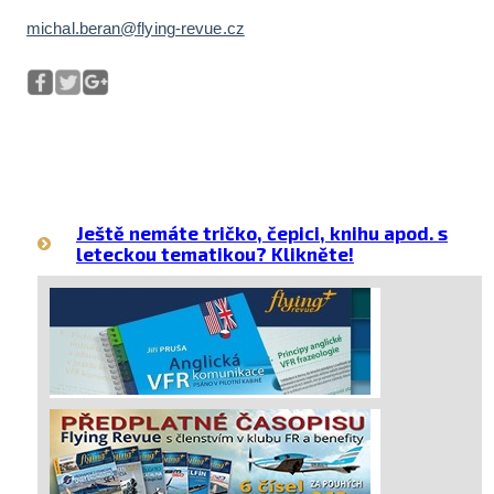
michal.beran@flying-revue.cz
Ještě nemáte tričko, čepici, knihu apod. s
leteckou tematikou? Klikněte!