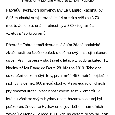
Hydravion v Monaku v roce 1911 Henri Fabreho
Fabreův Hydravion pojmenovaný Le Canard (kachna) byl
8,45 m dlouhý stroj s rozpětím 14 metrů a výškou 3,70
metrů. Jeho prázdná hmotnost byla 380 kilogramů a
vzletová 475 kilogramů.
Přestože Fabre neměl dosud s létáním žádné praktické
zkušenosti, po řadě zkoušek s oběma svými stroji nakonec
uspěl. První úspěšný start svého letadla z vody uskutečnil z
hladiny zálivu Étang de Berre 28. března 1910. Toho dne
uskutečnil celkem čtyři lety, první měřil 457 metrů, nejdelší z
nich byl více než 600 metrů dlouhý. V následujících dnech
prý dokázal urazit i vzdálenost kolem šesti kilometrů. V
květnu však se svým Hydravionem havaroval a stroj byl
poškozen. Znovu se Hydravion objevil během námořních
závodů v Monaku v roce 1911, kde ho ovšem pilotoval Jean