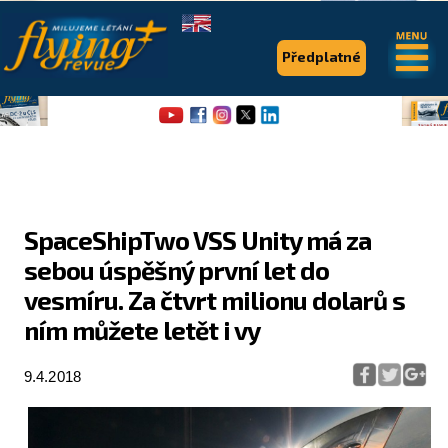
.
.
Předplatné
SpaceShipTwo VSS Unity má za
sebou úspěšný první let do
Flying Revue
vesmíru. Za čtvrt milionu dolarů s
Články
ním můžete letět i vy
Expedice
9.4.2018
Pro piloty
Série & speciály