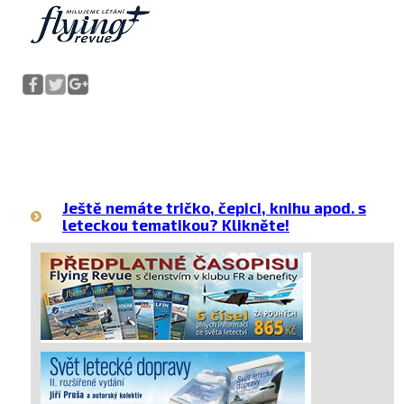
Ještě nemáte tričko, čepici, knihu apod. s
leteckou tematikou? Klikněte!