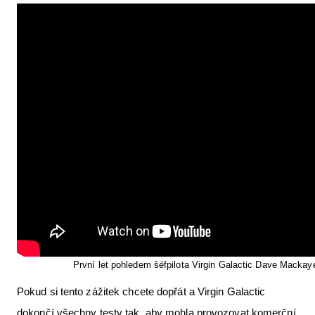
První let pohledem šéfpilota Virgin Galactic Dave Mackaye.
Pokud si tento zážitek chcete dopřát a Virgin Galactic
dokončí všechny testy tak, aby mohla provozovat komerční