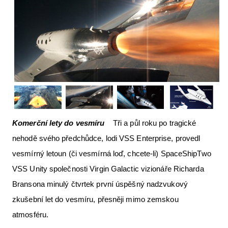
Letecká videa
Aktuální FR + archiv
Letecká muzea
VFR Communication app
The SAFE Guide app
Nabídky práce v letectví
Komerční lety do vesmíru
Tři a půl roku po tragické
Inzerujte s námi
nehodě svého předchůdce, lodi VSS Enterprise, provedl
E-SHOP
vesmírný letoun (či vesmírná loď, chcete-li) SpaceShipTwo
VSS Unity společnosti Virgin Galactic vizionáře Richarda
Bransona minulý čtvrtek první úspěšný nadzvukový
zkušební let do vesmíru, přesněji mimo zemskou
atmosféru.