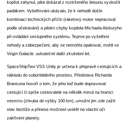
kopilot zahynul, pilot dokázal z roztrženého letounu vyskočit
padákem. Vyšetřování ukázalo, že k nehodě došlo
kombinací technických příčin (raketový motor nepracoval
podle očekávání) a pilotní chyby kopilota Michaela Alsburyho
při ovládání sestupného systému. Teprve po vyšetření
nehody a zabezpečení, aby se nemohla opakovat, mohli ve
Virgin Galactic uskutečnit další zkušební let.
SpaceShipTwo VSS Unity je určena k přepravě cestujících a
nákladu do suborbitálního prostoru. Představa Richarda
Bransona hovoří o tom, že jeho loď bude dopravovat
cestující či spíše cestovatele na několik minut na hranici
vesmíru (zhruba do výšky 100 km), umožní jim zde zažít
stav beztíže a přinese možnost uvidět na vlastní oči
zakřivení planety.