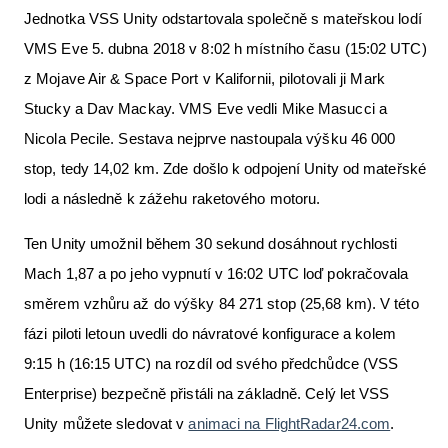
Jednotka VSS Unity odstartovala společně s mateřskou lodí
VMS Eve 5. dubna 2018 v 8:02 h místního času (15:02 UTC)
z Mojave Air & Space Port v Kalifornii, pilotovali ji Mark
Stucky a Dav Mackay. VMS Eve vedli Mike Masucci a
Nicola Pecile. Sestava nejprve nastoupala výšku 46 000
stop, tedy 14,02 km. Zde došlo k odpojení Unity od mateřské
lodi a následně k zážehu raketového motoru.
Ten Unity umožnil během 30 sekund dosáhnout rychlosti
Mach 1,87 a po jeho vypnutí v 16:02 UTC loď pokračovala
směrem vzhůru až do výšky 84 271 stop (25,68 km). V této
fázi piloti letoun uvedli do návratové konfigurace a kolem
9:15 h (16:15 UTC) na rozdíl od svého předchůdce (VSS
Enterprise) bezpečně přistáli na základně. Celý let VSS
Unity můžete sledovat v
animaci na FlightRadar24.com
.