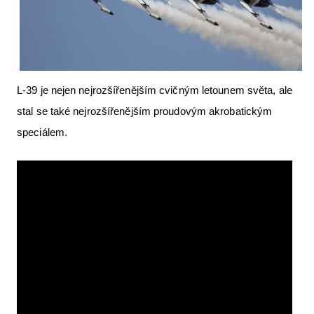
Letecká videa
Aktuální FR + archiv
Letecká muzea
L-39 je nejen nejrozšířenějším cvičným letounem světa, ale
VFR Communication app
stal se také nejrozšířenějším proudovým akrobatickým
The SAFE Guide app
speciálem.
Nabídky práce v letectví
Inzerujte s námi
E-SHOP