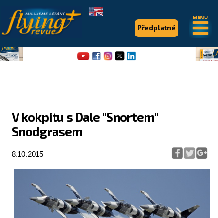
.
.
Předplatné
V kokpitu s Dale "Snortem"
Snodgrasem
Flying Revue
Články
8.10.2015
Expedice
Pro piloty
Série & speciály