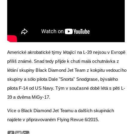
Americké akrobatické týmy létající na L-39 nejsou v Evropě
příliš známé. Snad tedy přijde k chuti malá ochutnávka z
létání skupiny Black Diamond Jet Team z kokpitu vedoucího
skupiny a sólo pilota Dale "Snorta" Snodgrase, bývalého
pilota F-14 od US Navy. Tým v současné době létá s pěti L-
39 a dvěma MiGy-17.
Více o Black Diamond Jet Teamu a dalších skupinách
najdete v připravovaném Flying Revue 6/2015.