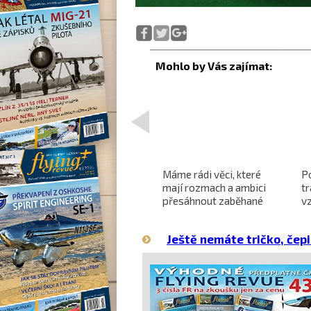
<
Projekt nadzvukového
Máme rádi věci, které
P
letounu X-59 QueSST
mají rozmach a ambici
t
o
směřuje k prvnímu letu
přesáhnout zaběhané
v
hranice
Ještě nemáte tričko, čepi