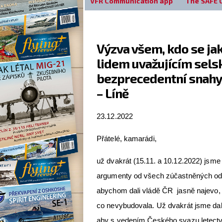
VFR Communication app
The SAFE 
Výzva všem, kdo se ja
lidem uvažujícím sel
bezprecedentní snahy v
– Líně
23.12.2022
Přátelé, kamarádi,
už dvakrát (15.11. a 10.12.2022) jsme 
argumenty od všech zúčastněných odb
abychom dali vládě ČR jasně najevo, 
co nevybudovala. Už dvakrát jsme dal
aby s vedením Českého svazu letectví 