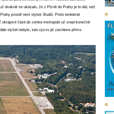
 dvakrát se ukázalo, že z Plzně do Prahy je to dál, než
Prahy prostě není slyšet. Budiž. Proto tentokrát
Z okrajové části do centra metropole už snad konečně
dále slyšet nebylo, tuto výzvu již zasíláme přímo
.