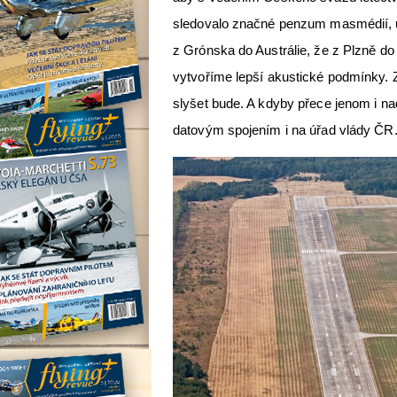
sledovalo značné penzum masmédií, už
z Grónska do Austrálie, že z Plzně do 
vytvoříme lepší akustické podmínky. 
slyšet bude. A kdyby přece jenom i na
datovým spojením i na úřad vlády ČR