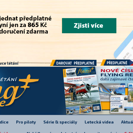
.
vce létání
Předplatné
Darovat předplatné
dice
Pro piloty
Série & speciály
Letecká videa
Aktuá