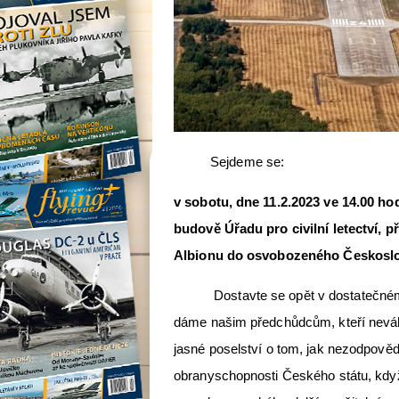
Sejdeme se:
v sobotu, dne 11.2.2023 ve 14.00 hod
budově Úřadu pro civilní letectví, p
Albionu do osvobozeného Českosl
Dostavte se opět v dostatečném mn
dáme našim předchůdcům, kteří neváh
jasné poselství o tom, jak nezodpověd
obranyschopnosti Českého státu, když