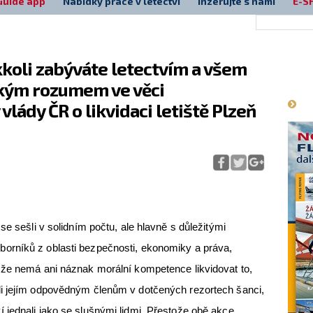
Guide app
Nabídky práce v letectví
Inzerujte s námi
E-S
kkoli zabýváte letectvím a všem
Má
ským rozumem ve věci
lády ČR o likvidaci letiště Plzeň
se sešli v solidním počtu, ale hlavně s důležitými
orníků z oblasti bezpečnosti, ekonomiky a práva,
že nemá ani náznak morální kompetence likvidovat to,
i jejím odpovědným členům v dotčených rezortech šanci,
jednali jako se slušnými lidmi. Přestože obě akce