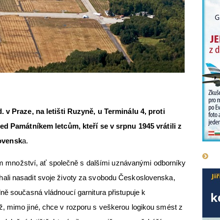
. v Praze, na letišti Ruzyně, u Terminálu 4, proti
řed Památníkem letcům, kteří se v srpnu 1945 vrátili z
ovensk
a.
ožství, ať společně s dalšími uznávanými odborníky
ali nasadit svoje životy za svobodu Československa,
ně současná vládnoucí garnitura přistupuje k
, mimo jiné, chce v rozporu s veškerou logikou smést z