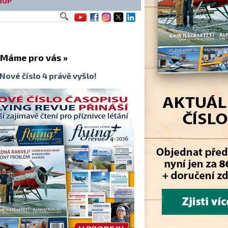
HOP
me pro vás »
Nové číslo 4 právě vyšlo!