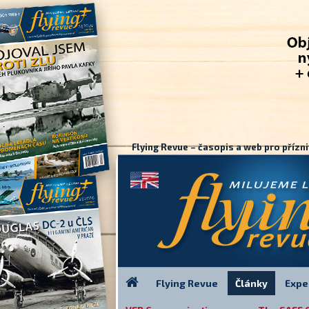
Flying Revue – časopis a web pro přízni
Flying Revue
Články
Expe