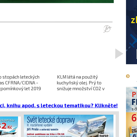
>
o stopách leteckých
KLM létá na použitý
L-610 no
ras CFRNA/CIDNA -
kuchyňský olej. Prý to
předběžn
zpomínkový let 2019
snižuje množství CO2 v
dokončen
emisích
dopravců 
projekt 
ci, knihu apod. s leteckou tematikou? Klikněte!
cena