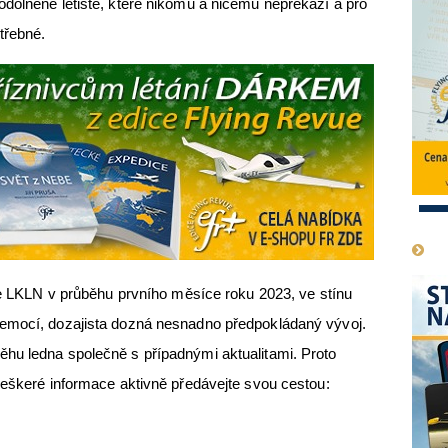
dolněné letiště, které nikomu a ničemu nepřekáží a pro
třebné.
1
LN v průběhu prvního měsíce roku 2023, ve stínu
 emocí, dozajista dozná nesnadno předpokládaný vývoj.
hu ledna společně s případnými aktualitami. Proto
veškeré informace aktivně předávejte svou cestou: