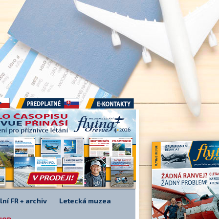
Předplatné
E-kontakty
lní FR + archiv
Letecká muzea