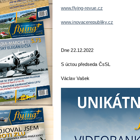
www.flying-revue.cz
www.inovacerepubliky.cz
Dne 22.12
S úctou předseda ČsSL
Václav Vašek