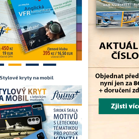
2
3
4
Stylové kryty na mobil