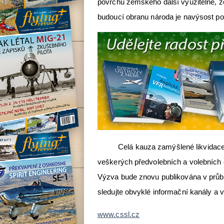
povrchu zemského další využitelné, zo
budoucí obranu národa je navýsost po
Celá kauza zamýšlené likvidace LK
veškerých předvolebních a volebních
Výzva bude znovu publikována v průbě
sledujte obvyklé informační kanály a 
w
ww.cssl.cz