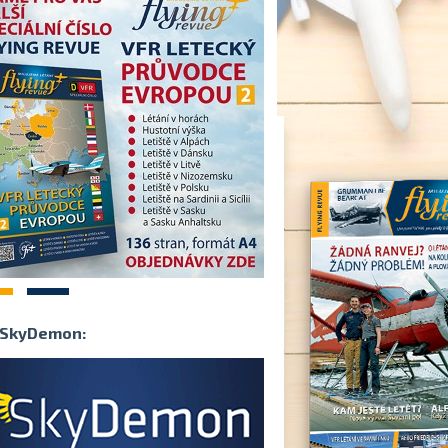
2
SkyDemon: