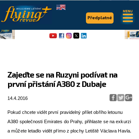
.
.
Předplatné
Zajeďte se na Ruzyni podívat na
první přistání A380 z Dubaje
Flying Revue
Články
14.4.2016
Expedice
Pokud chcete vidět první pravidelný přílet obřího letounu
Pro piloty
A380 společnosti Emirates do Prahy, přihlaste se na exkurzi
a můžete letadlo vidět přímo z plochy Letiště Václava Havla.
Série & speciály