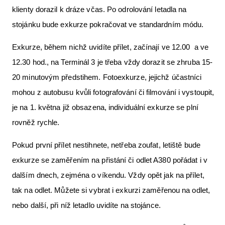
klienty dorazil k dráze včas. Po odrolování letadla na
stojánku bude exkurze pokračovat ve standardním módu.
Exkurze, během nichž uvidíte přílet, začínají ve 12.00 a ve
12.30 hod., na Terminál 3 je třeba vždy dorazit se zhruba 15-
20 minutovým předstihem. Fotoexkurze, jejichž účastníci
mohou z autobusu kvůli fotografování či filmování i vystoupit,
je na 1. května již obsazena, individuální exkurze se plní
rovněž rychle.
Pokud první přílet nestihnete, netřeba zoufat, letiště bude
exkurze se zaměřením na přistání či odlet A380 pořádat i v
dalším dnech, zejména o víkendu. Vždy opět jak na přílet,
tak na odlet. Můžete si vybrat i exkurzi zaměřenou na odlet,
nebo další, při níž letadlo uvidíte na stojánce.