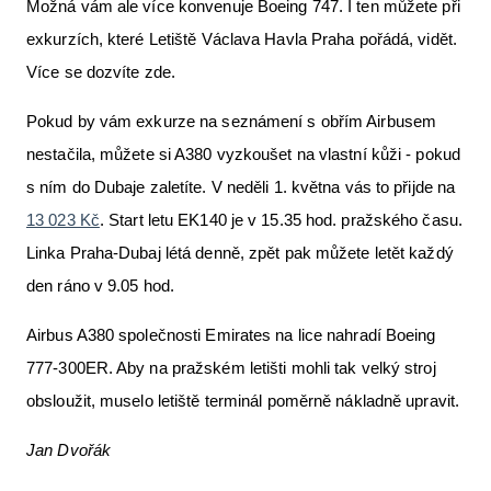
Možná vám ale více konvenuje Boeing 747. I ten můžete při
exkurzích, které Letiště Václava Havla Praha pořádá, vidět.
Více se dozvíte zde.
Pokud by vám exkurze na seznámení s obřím Airbusem
nestačila, můžete si A380 vyzkoušet na vlastní kůži - pokud
s ním do Dubaje zaletíte. V neděli 1. května vás to přijde na
13 023 Kč
. Start letu EK140 je v 15.35 hod. pražského času.
Linka Praha-Dubaj létá denně, zpět pak můžete letět každý
den ráno v 9.05 hod.
Airbus A380 společnosti Emirates na lice nahradí Boeing
777-300ER. Aby na pražském letišti mohli tak velký stroj
obsloužit, muselo letiště terminál poměrně nákladně upravit.
Jan Dvořák