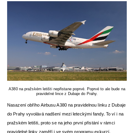
Letecká videa
Aktuální FR + archiv
Letecká muzea
VFR Communication app
The SAFE Guide app
Nabídky práce v letectví
Inzerujte s námi
A380 na pražském letišti nepřistane poprvé. Poprvé to ale bude na
E-SHOP
pravidelné lince z Dubaje do Prahy.
Nasazení obřího Airbusu A380 na pravidelnou linku z Dubaje
do Prahy vyvolává nadšení mezi leteckými fandy. To ví i na
pražském letišti, proto se na jeho první přistání v rámci
pravidelné linky zaměří i ve svém programu exkurzí.