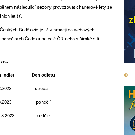
 během následující sezóny provozovat charterové lety ze
ích letišť.
Českých Budějovic je již v prodeji na webových
ce, pobočkách Čedoku po celé ČR nebo v široké síti
vic:
odlet Den odletu
.2023 středa
o 7.8.2023 pondělí
13.8.2023 neděle