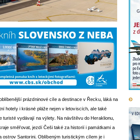
oblíbenější prázdninové cíle a destinace v Řecku, láká na
í hotely i krásné pláže nejen v letoviscích, ale také
 turisté vydávají na výlety. Na návštěvu do Heraklionu,
aje směřovat, jezdí Češi také za historií i památkami a
na ostrov Santorini. Oblíbeným turistickým cílem je i