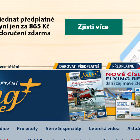
.
vce létání
Předplatné
Darovat předplatné
dice
Pro piloty
Série & speciály
Letecká videa
Aktuá