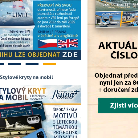
2
3
4
Stylové kryty na mobil