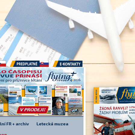
Předplatné
E-kontakty
lní FR + archiv
Letecká muzea