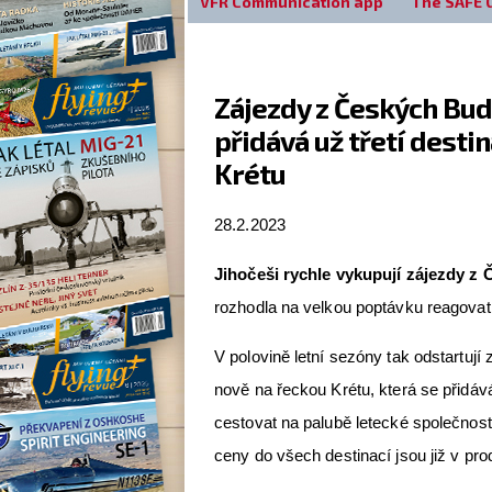
VFR Communication app
The SAFE 
Zájezdy z Českých Bud
přidává už třetí destin
Krétu
28.2.2023
Jihočeši rychle vykupují zájezdy z
rozhodla na velkou poptávku reagovat a
V polovině letní sezóny tak odstartují 
nově na řeckou Krétu, která se přidá
cestovat na palubě letecké společnost
ceny do všech destinací jsou již v prod