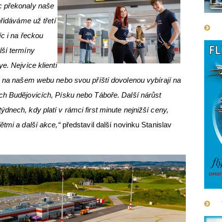
c překonaly naše
přidáváme už třetí
íc i na řeckou
lší termíny
e. Nejvíce klienti
e na našem webu nebo svou příští dovolenou vybírají na
ch Budějovicích, Písku nebo Táboře. Další nárůst
dnech, kdy platí v rámci first minute nejnižší ceny,
ětmi a další akce,“
představil další novinku Stanislav