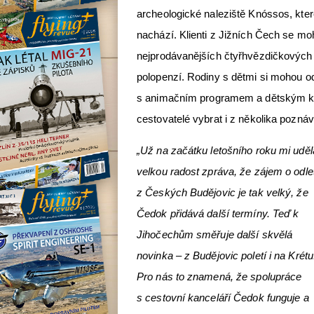
archeologické naleziště Knóssos, kter
nachází. Klienti z Jižních Čech se mo
nejprodávanějších čtyřhvězdičkových a
polopenzí. Rodiny s dětmi si mohou o
s animačním programem a dětským k
cestovatelé vybrat i z několika pozná
„Už na začátku letošního roku mi uděl
velkou radost zpráva, že zájem o odle
z Českých Budějovic je tak velký, že
Čedok přidává další termíny. Teď k
Jihočechům směřuje další skvělá
novinka – z Budějovic poletí i na Krétu
Pro nás to znamená, že spolupráce
s cestovní kanceláří Čedok funguje a