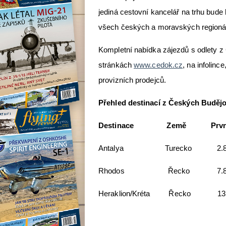
jediná cestovní kancelář na trhu bude
všech českých a moravských regionáln
Kompletní nabídka zájezdů s odlety z 
stránkách
www.cedok.cz
, na infolin
provizních prodejců.
Přehled destinací z Českých Budějo
Destinace Země První 
Antalya Turecko 2.8
Rhodos Řeck
Heraklion/Kréta Řecko 