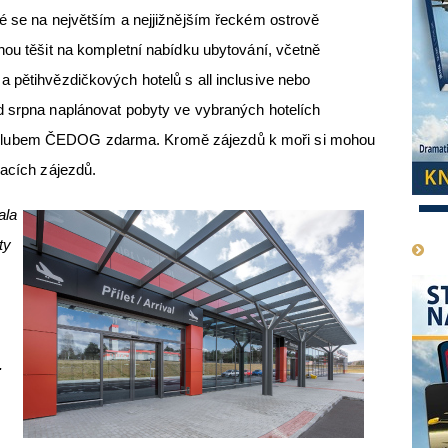
é se na největším a nejjižnějším řeckém ostrově
hou těšit na kompletní nabídku ubytování, včetně
 pětihvězdičkových hotelů s all inclusive nebo
d srpna naplánovat pobyty ve vybraných hotelích
lubem ČEDOG zdarma. Kromě zájezdů k moři si mohou
vacích zájezdů.
1
ala
ty
.