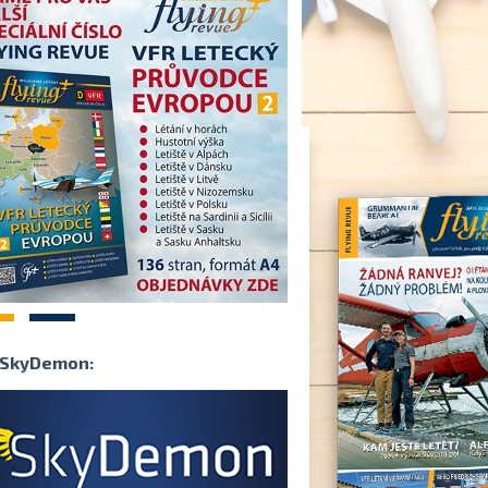
2
SkyDemon: