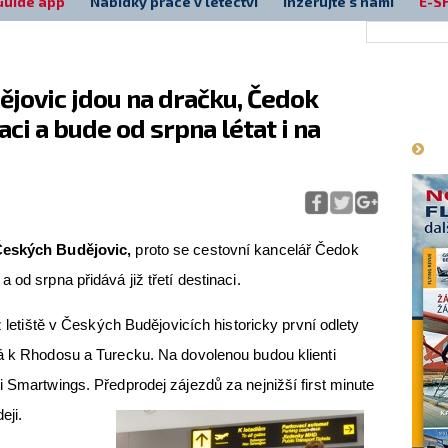
Guide app
Nabídky práce v letectví
Inzerujte s námi
E-S
ějovic jdou na dračku, Čedok
Má
aci a bude od srpna létat i na
 Českých Budějovic,
proto se cestovní kancelář Čedok
 od srpna přidává již třetí destinaci.
z letiště v Českých Budějovicích historicky první odlety
vá k Rhodosu a Turecku. Na dovolenou budou klienti
i Smartwings. Předprodej zájezdů za nejnižší first minute
eji.