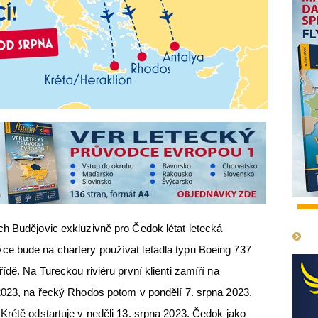
1
h Budějovic exkluzivně pro Čedok létat letecká
e bude na chartery používat letadla typu Boeing 737
ídě. Na Tureckou riviéru první klienti zamíří na
2023, na řecký Rhodos potom v pondělí 7. srpna 2023.
Krétě odstartuje v neděli 13. srpna 2023. Čedok jako