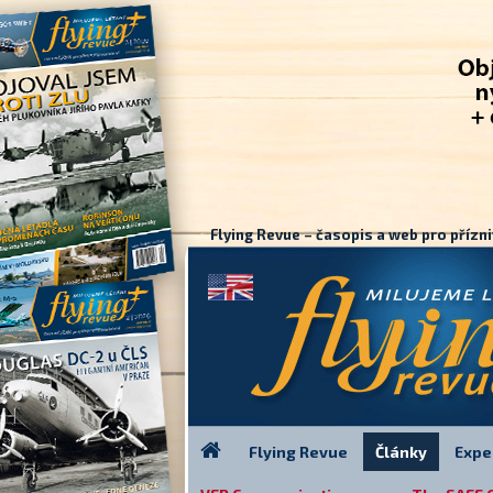
Flying Revue – časopis a web pro přízni
Flying Revue
Články
Expe