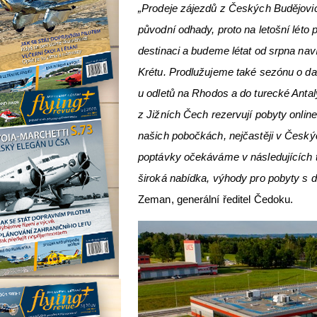
„Prodeje zájezdů z Českých Budějovi
původní odhady, proto na letošní léto 
destinaci a budeme létat od srpna nav
Krétu. Prodlužujeme také sezónu o da
u odletů na Rhodos a do turecké Antaly
z Jižních Čech rezervují pobyty onlin
našich pobočkách, nejčastěji v Český
poptávky očekáváme v následujících tý
široká nabídka, výhody pro pobyty s d
Zeman, generální ředitel Čedoku.