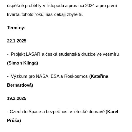
úspěšně proběhly v listopadu a prosinci 2024 a pro první
Letecká videa
kvartál tohoto roku, nás čekají zbylé tři.
Aktuální FR + archiv
Termíny:
Letecká muzea
22.1.2025
VFR Communication app
The SAFE Guide app
- Projekt LASAR a česká studentská družice ve vesmíru
(Simon Klinga)
Nabídky práce v letectví
- Výzkum pro NASA, ESA a Roskosmos
(Kateřina
Inzerujte s námi
Bernardová)
E-SHOP
19.2.2025
- Czech to Space a bezpečnost v letecké dopravě (
Karel
Průša)