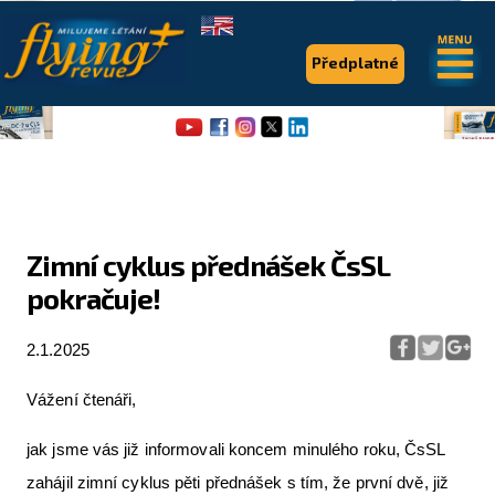
.
.
Předplatné
Zimní cyklus přednášek ČsSL
pokračuje!
Flying Revue
Články
2.1.2025
Expedice
Vážení čtenáři,
Pro piloty
jak jsme vás již informovali koncem minulého roku, ČsSL
Série & speciály
zahájil zimní cyklus pěti přednášek s tím, že první dvě, již