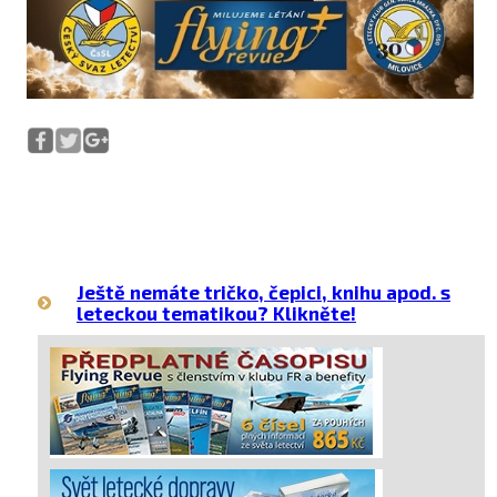
Ještě nemáte tričko, čepici, knihu apod. s
leteckou tematikou? Klikněte!