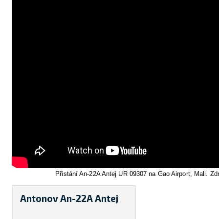
Přistání An-22A Antej UR 09307 na Gao Airport, Mali. Z
Antonov An-22A Antej