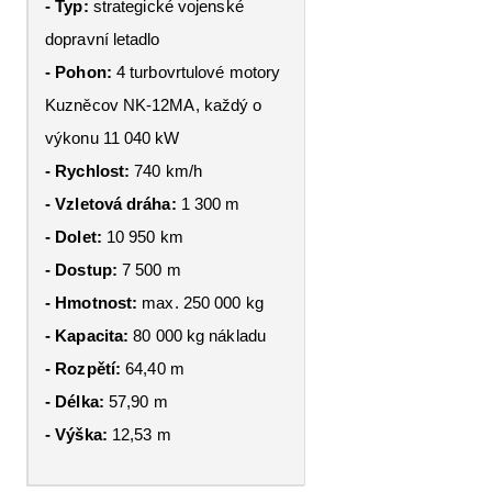
- Typ:
strategické vojenské
dopravní letadlo
- Pohon:
4 turbovrtulové motory
Kuzněcov NK-12MA, každý o
výkonu 11 040 kW
- Rychlost:
740 km/h
- Vzletová dráha:
1 300 m
- Dolet:
10 950 km
- Dostup:
7 500 m
- Hmotnost:
max. 250 000 kg
- Kapacita:
80 000 kg nákladu
- Rozpětí:
64,40 m
- Délka:
57,90 m
- Výška:
12,53 m