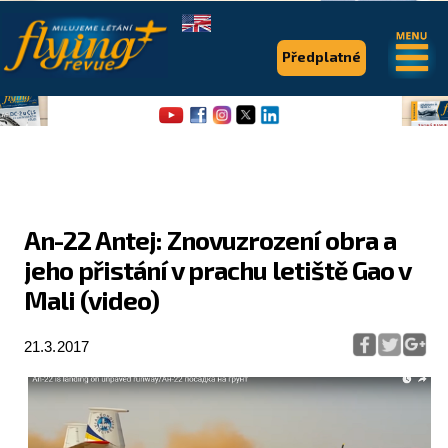
.
.
Předplatné
An-22 Antej: Znovuzrození obra a
jeho přistání v prachu letiště Gao v
Flying Revue
Mali (video)
Články
21.3.2017
Expedice
Pro piloty
Série & speciály