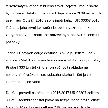
V šedesátých letech minulého století největší letoun světa
byl po sedmi fatálních nehodách typu v roce 2008 na osm let
uzemněn. Od září 2016 stroj s imatrikulací UR 09307 opět
létá a na jeho první komerční let po znovuzrození - z
Curychu do Abu Dhabi - se můžete nyní podívat z pohledu
posádky.
Jednou z nových cargo destinací An-22 je i letiště Gao v
africkém Mali, kam kdysi létaly i naše Il-18 s českými piloty.
Přistání 330 tun těžkého stroje (vč. 80 t nákladu) na
nezpevněné dráze tohoto subsaharského letiště je velmi
interesantní podívaná.
Do Mali provedl na přeloumu 2016/2017 UR 09307 celkem
39 letů, sedmkrát přistál právě na nezpevněné dráze letiště
Gao. Do Mali dopravil celkem 246 tun nákladu. Podle