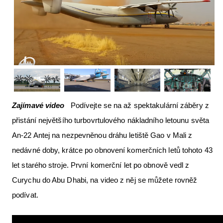
Letecká videa
Aktuální FR + archiv
Letecká muzea
VFR Communication app
The SAFE Guide app
Zajímavé video
Podívejte se na až spektakulární záběry z
Nabídky práce v letectví
přistání největšího turbovrtulového nákladního letounu světa
Inzerujte s námi
An-22 Antej na nezpevněnou dráhu letiště Gao v Mali z
E-SHOP
nedávné doby, krátce po obnovení komerčních letů tohoto 43
let starého stroje. První komerční let po obnově vedl z
Curychu do Abu Dhabi, na video z něj se můžete rovněž
podívat.