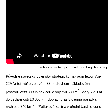
Nahození motorů před startem z Curychu. Zdroj:
Původně sovětský vojenský strategický nákladní letoun An-
22A Antej může ve svém 33 m dlouhém nákladovém
2
prostoru vézt 80 tun nákladu o objemu 639 m
, který k cíli až
do vzdálenosti 10 950 km dopraví 5 až 8 členná posádka
rychlostí 740 km/h. Přetlaková kabina v přední části letounu