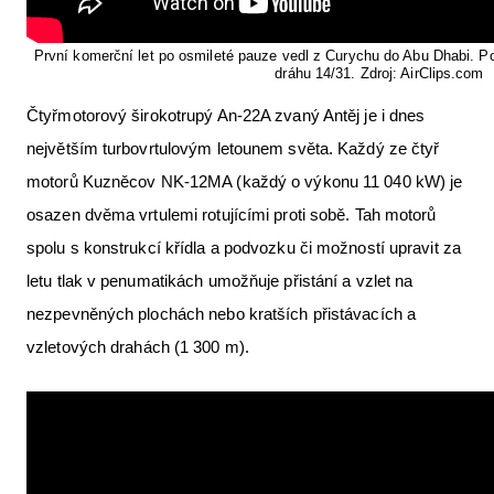
První komerční let po osmileté pauze vedl z Curychu do Abu Dhabi. Po
dráhu 14/31. Zdroj: AirClips.com
Čtyřmotorový širokotrupý An-22A zvaný Antěj je i dnes
největším turbovrtulovým letounem světa. Každý ze čtyř
motorů Kuzněcov NK-12MA (každý o výkonu 11 040 kW) je
osazen dvěma vrtulemi rotujícími proti sobě. Tah motorů
spolu s konstrukcí křídla a podvozku či možností upravit za
letu tlak v penumatikách umožňuje přistání a vzlet na
nezpevněných plochách nebo kratších přistávacích a
vzletových drahách (1 300 m).