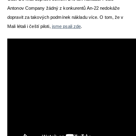
Antonov Company žádný z konkurentů An-22 nedokáže
dopravit za takových podmínek nákladu více. O tom, že v
Mali létali i čeští piloti,
jsme psali zde
.