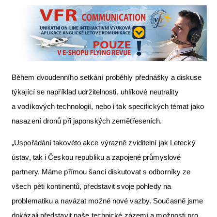
Během dvoudenního setkání proběhly přednášky a diskuse
týkající se například udržitelnosti, uhlíkové neutrality
a vodíkových technologií, nebo i tak specifických témat jako
nasazení dronů při japonských zemětřeseních.
„Uspořádání takovéto akce výrazně zviditelní jak Letecký
ústav, tak i Českou republiku a zapojené průmyslové
partnery. Máme přímou šanci diskutovat s odborníky ze
všech pěti kontinentů, představit svoje pohledy na
problematiku a navázat možné nové vazby. Současně jsme
dokázali představit naše technické zázemí a možnosti pro