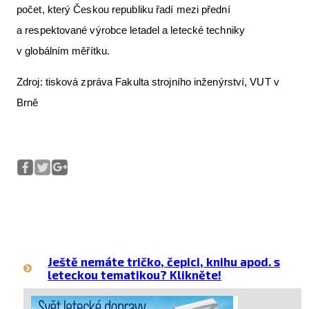
počet, který Českou republiku řadí mezi přední
a respektované výrobce letadel a letecké techniky
v globálním měřítku.
Zdroj: tisková zpráva Fakulta strojního inženýrství, VUT v
Brně
Ještě nemáte tričko, čepici, knihu apod. s
leteckou tematikou? Klikněte!