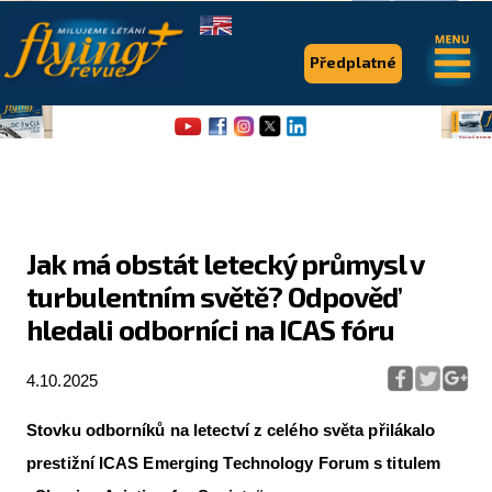
.
.
Předplatné
Jak má obstát letecký průmysl v
turbulentním světě? Odpověď
Flying Revue
hledali odborníci na ICAS fóru
Články
4.10.2025
Expedice
Pro piloty
Stovku odborníků na letectví z celého světa přilákalo
prestižní ICAS Emerging Technology Forum s titulem
Série & speciály