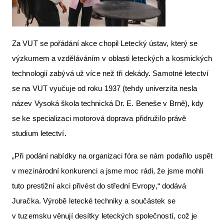
Za VUT se pořádání akce chopil Letecký ústav, který se
výzkumem a vzděláváním v oblasti leteckých a kosmických
technologií zabývá už více než tři dekády. Samotné letectví
se na VUT vyučuje od roku 1937 (tehdy univerzita nesla
název Vysoká škola technická Dr. E. Beneše v Brně), kdy
se ke specializaci motorová doprava přidružilo právě
studium letectví.
„Při podání nabídky na organizaci fóra se nám podařilo uspět
v mezinárodní konkurenci a jsme moc rádi, že jsme mohli
tuto prestižní akci přivést do střední Evropy,“ dodává
Juračka. Výrobě letecké techniky a součástek se
v tuzemsku věnují desítky leteckých společností, což je