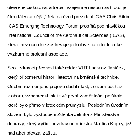
otevřeně diskutovat a třeba i vzájemně nesouhlasit, což je
čím dál vzácnější,“ řekl na úvod prezident ICAS Chris Atkin.
ICAS Emerging Technology Forum probíhá pod hlavičkou
International Council of the Aeronautical Sciences (ICAS),
která mezinárodně zastřešuje jednotlivé národní letecké
výzkumné profesní asociace.
Svoji zdravici přednesl také rektor VUT Ladislav Janíček,
který připomenul historii letectví na brněnské technice.
Osobní rozměr jeho projevu dodal i fakt, že sám pochází
z oboru, vzpomenul tak i své první zaměstnání po škole,
které bylo přímo v leteckém průmyslu. Posledním úvodním
slovem bylo vystoupení Zdeňka Jelínka z Ministerstva
dopravy, který vyřídil pozdrav od ministra Martina Kupky, jež
nad akcí převzal záštitu.