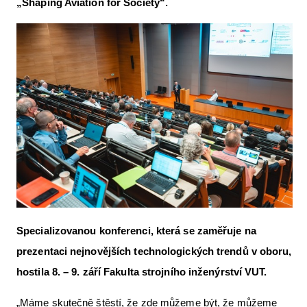
„Shaping Aviation for Society“.
Letecká videa
Aktuální FR + archiv
Letecká muzea
VFR Communication app
The SAFE Guide app
Nabídky práce v letectví
Inzerujte s námi
E-SHOP
Specializovanou konferenci, která se zaměřuje na
prezentaci nejnovějších technologických trendů v oboru,
hostila 8. – 9. září Fakulta strojního inženýrství VUT.
„Máme skutečně štěstí, že zde můžeme být, že můžeme