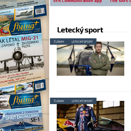
VFR Communication app
The SAFE 
Letecký sport
ČLÁNKY
LETECKÝ SPORT
ČLÁNKY
LETECKÝ SPORT