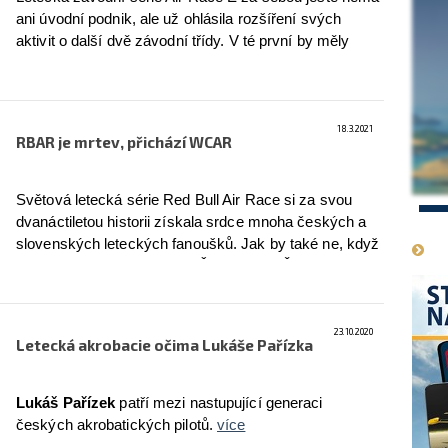
ani úvodní podnik, ale už ohlásila rozšíření svých
aktivit o další dvě závodní třídy. V té první by měly
soutěžit týmy s letouny vybavenými jednotným
elektrickým pohonným systémem, zatímco druhá
bude vyhrazena elektrickým VTOL letounům.
více
18.3.2021
RBAR je mrtev, přichází WCAR
Světová letecká série Red Bull Air Race si za svou
1
dvanáctiletou historii získala srdce mnoha českých a
slovenských leteckých fanoušků. Jak by také ne, když
mezi ty nejlepší patřili i dva Češi, Martin Šonka a Petr
Kopfstein. Série ve své původní podobě skončila v
roce 2019, ale v roce 2022 se ji pokusí nahradit série
nová, World Championship Air Race (WCAR).
více
23.10.2020
Letecká akrobacie očima Lukáše Pařízka
Lukáš Pařízek
patří mezi nastupující generaci
českých akrobatických pilotů.
více