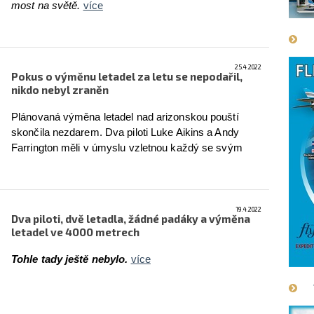
most na světě.
více
25.4.2022
Pokus o výměnu letadel za letu se nepodařil,
nikdo nebyl zraněn
Plánovaná výměna letadel nad arizonskou pouští
skončila nezdarem. Dva piloti Luke Aikins a Andy
Farrington měli v úmyslu vzletnou každý se svým
letadlem, za letu z něj vyskočit, ve vzduchu si letadla
vyměnit a přistát s nimi.
více
19.4.2022
Dva piloti, dvě letadla, žádné padáky a výměna
letadel ve 4000 metrech
Tohle tady ještě nebylo.
více