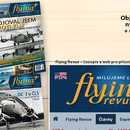
Flying Revue – časopis a web pro přízni
Flying Revue
Články
Expe