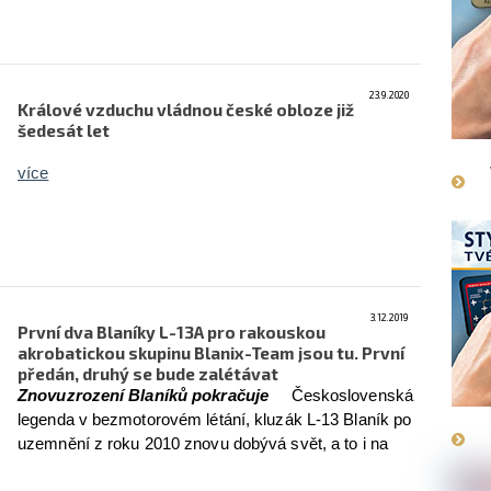
23.9.2020
Králové vzduchu vládnou české obloze již
šedesát let
více
3.12.2019
První dva Blaníky L-13A pro rakouskou
akrobatickou skupinu Blanix-Team jsou tu. První
předán, druhý se bude zalétávat
Znovuzrození Blaníků pokračuje
Československá
legenda v bezmotorovém létání, kluzák L-13 Blaník po
uzemnění z roku 2010 znovu dobývá svět, a to i na
nejvyšší sportovní úrovni. Na Blanících totiž předvádí