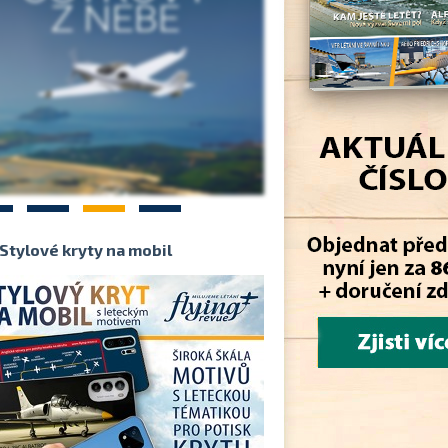
2
3
4
Stylové kryty na mobil