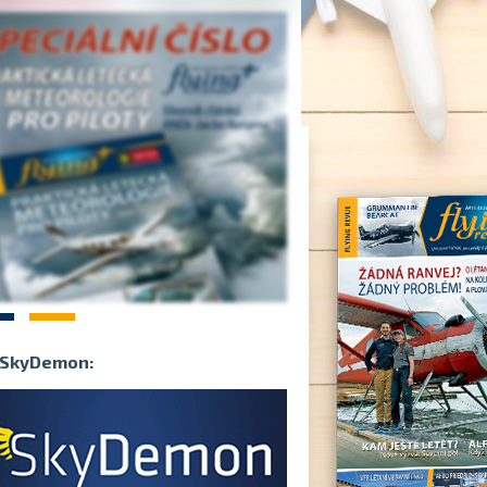
2
SkyDemon: