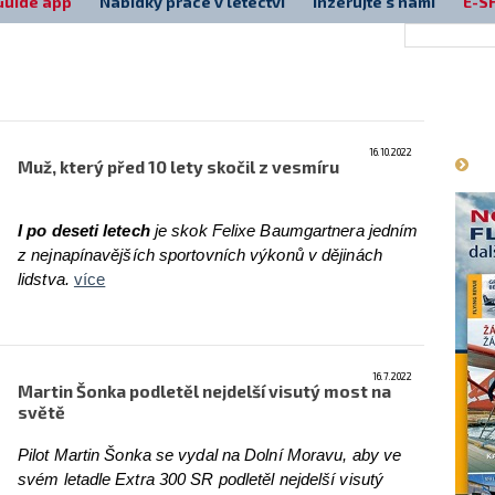
Guide app
Nabídky práce v letectví
Inzerujte s námi
E-S
Má
16.10.2022
Muž, který před 10 lety skočil z vesmíru
I po deseti letech
je skok Felixe Baumgartnera jedním
z nejnapínavějších sportovních výkonů v dějinách
lidstva.
více
16.7.2022
Martin Šonka podletěl nejdelší visutý most na
světě
Pilot Martin Šonka se vydal na Dolní Moravu, aby ve
svém letadle Extra 300 SR podletěl nejdelší visutý