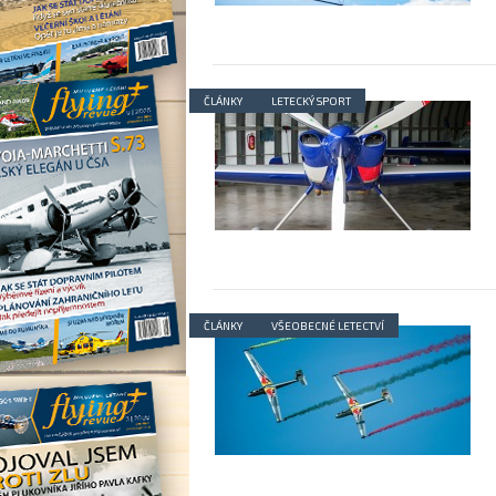
ČLÁNKY
LETECKÝ SPORT
ČLÁNKY
VŠEOBECNÉ LETECTVÍ