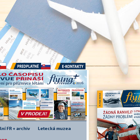
Předplatné
E-kontakty
lní FR + archiv
Letecká muzea