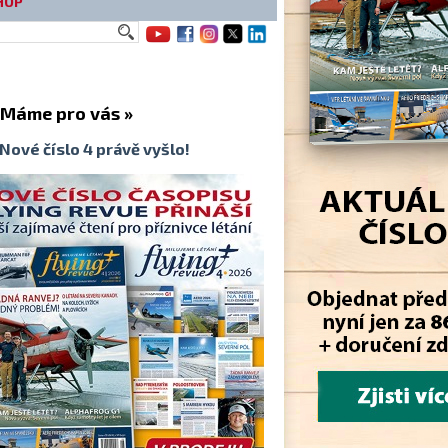
HOP
me pro vás »
Nové číslo 4 právě vyšlo!