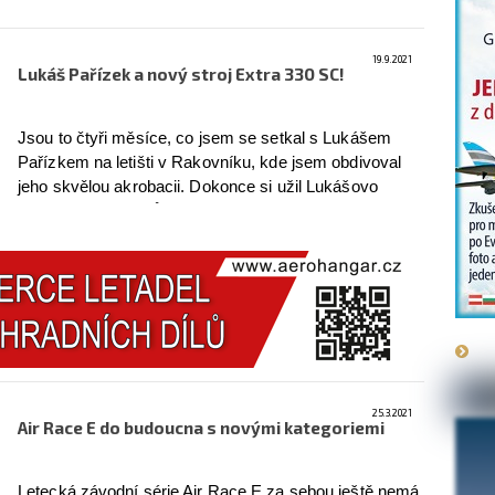
19.9.2021
Lukáš Pařízek a nový stroj Extra 330 SC!
Jsou to čtyři měsíce, co jsem se setkal s Lukášem
Pařízkem na letišti v Rakovníku, kde jsem obdivoval
jeho skvělou akrobacii. Dokonce si užil Lukášovo
umění na vlastní kůži v akrobatickém speciálu Xtreme
Air XA42.
více
25.3.2021
Air Race E do budoucna s novými kategoriemi
Letecká závodní série Air Race E za sebou ještě nemá