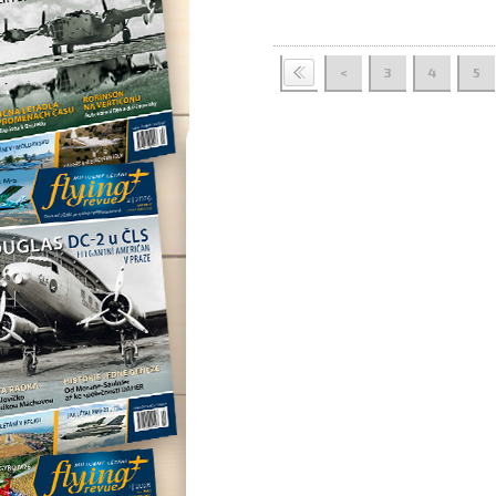
<
3
4
5