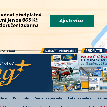
.
vce létání
Předplatné
Darovat předplatné
dice
Pro piloty
Série & speciály
Letecká videa
Aktuá