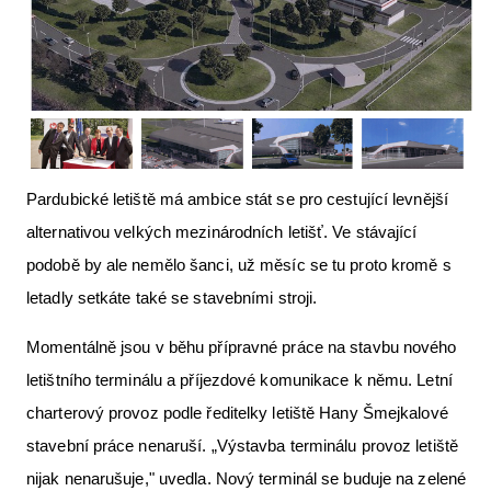
Letecká videa
Aktuální FR + archiv
Letecká muzea
VFR Communication app
The SAFE Guide app
Pardubické letiště má ambice stát se pro cestující levnější
alternativou velkých mezinárodních letišť. Ve stávající
Nabídky práce v letectví
podobě by ale nemělo šanci, už měsíc se tu proto kromě s
Inzerujte s námi
letadly setkáte také se stavebními stroji.
E-SHOP
Momentálně jsou v běhu přípravné práce na stavbu nového
letištního terminálu a příjezdové komunikace k němu. Letní
charterový provoz podle ředitelky letiště Hany Šmejkalové
stavební práce nenaruší. „Výstavba terminálu provoz letiště
nijak nenarušuje," uvedla. Nový terminál se buduje na zelené