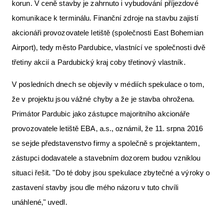
korun. V ceně stavby je zahrnuto i vybudování příjezdové
komunikace k terminálu. Finanční zdroje na stavbu zajistí
akcionáři provozovatele letiště (společnosti East Bohemian
Airport), tedy město Pardubice, vlastnící ve společnosti dvě
třetiny akcií a Pardubický kraj coby třetinový vlastník.
V posledních dnech se objevily v médiích spekulace o tom,
že v projektu jsou vážné chyby a že je stavba ohrožena.
Primátor Pardubic jako zástupce majoritního akcionáře
provozovatele letiště EBA, a.s., oznámil, že 11. srpna 2016
se sejde představenstvo firmy a společně s projektantem,
zástupci dodavatele a stavebním dozorem budou vzniklou
situaci řešit. "Do té doby jsou spekulace zbytečné a výroky o
zastavení stavby jsou dle mého názoru v tuto chvíli
unáhlené," uvedl.