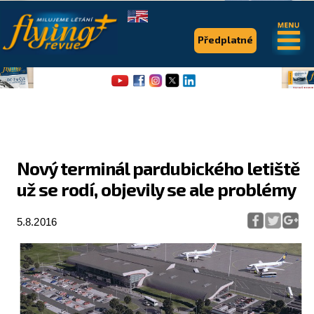
.
.
Předplatné
Nový terminál pardubického letiště
už se rodí, objevily se ale problémy
Flying Revue
Články
5.8.2016
Expedice
Pro piloty
Série & speciály