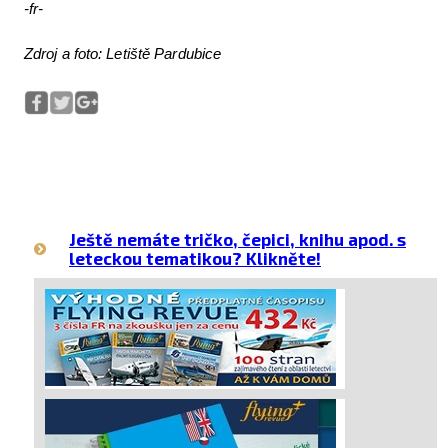
-fr-
Zdroj a foto: Letiště Pardubice
Ještě nemáte tričko, čepici, knihu apod. s
leteckou tematikou? Klikněte!