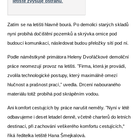
letiště zvyšuje ostrahu
.
Zatím se na letišti hlavně bourá. Po demolici starých skladů
nyní probíhá dočištění pozemků a skrývka ornice pod
budoucí komunikací, následovat budou přeložky sítí pod ní.
Podle náměstkyně primátora Heleny Dvořáčkové demoliční
práce neomezují provoz na letišti. "Firma, která je provádí,
zvolila technologické postupy, který maximálně omezí
hlučnost a prašnost prací," uvedla. Drcení nabouraného
materiálu totiž probíhá pod skrápěním vodou.
Ani komfort cestujcích by práce narušit neměly. "Nyní v létě
odbavujeme i deset letadel denně, včetně charterů do letních
destinací, při zachování veškerého komfortu cestujících,“
říká ředitelka letiště Hana Šmejkalová.