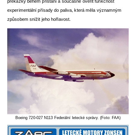
překážky během přistání a současně ověřit funkčnost
Letecká videa
experimentální přísady do paliva, která měla významným
Aktuální FR + archiv
způsobem snížit jeho hořlavost.
Letecká muzea
VFR Communication app
The SAFE Guide app
Nabídky práce v letectví
Inzerujte s námi
E-SHOP
Boeing 720-027 N113 Federální letecké správy. (Foto: FAA)