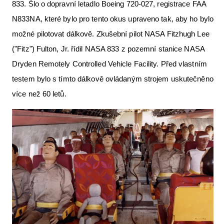
833. Šlo o dopravní letadlo Boeing 720-027, registrace FAA
N833NA, které bylo pro tento okus upraveno tak, aby ho bylo
možné pilotovat dálkově. Zkušební pilot NASA Fitzhugh Lee
("Fitz") Fulton, Jr. řídil NASA 833 z pozemní stanice NASA
Dryden Remotely Controlled Vehicle Facility. Před vlastním
testem bylo s tímto dálkově ovládaným strojem uskutečněno
více než 60 letů.