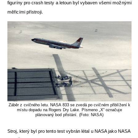
figuríny pro crash testy a letoun byl vybaven všemi možnými
měřicími přístroji.
Záběr z cvičného letu. NASA 833 se zvedá po cvičném přiblížení k
místu dopadu na Rogers Dry Lake. Písmeno „X“ označuje
plánovaný bod přistání. (Foto: NASA)
Stroj, který byl pro tento test vybrán létal u NASA jako NASA