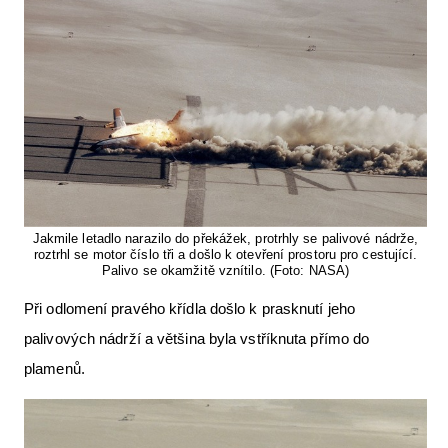
Jakmile letadlo narazilo do překážek, protrhly se palivové nádrže,
roztrhl se motor číslo tři a došlo k otevření prostoru pro cestující.
Palivo se okamžitě vznítilo. (Foto: NASA)
Při odlomení pravého křídla došlo k prasknutí jeho
palivových nádrží a většina byla vstříknuta přímo do
plamenů.