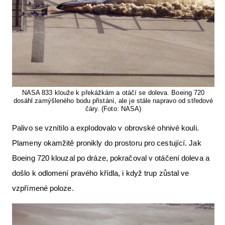
NASA 833 klouže k překážkám a otáčí se doleva. Boeing 720
dosáhl zamýšleného bodu přistání, ale je stále napravo od středové
čáry. (Foto: NASA)
Palivo se vznítilo a explodovalo v obrovské ohnivé kouli.
Plameny okamžitě pronikly do prostoru pro cestující. Jak
Boeing 720 klouzal po dráze, pokračoval v otáčení doleva a
došlo k odlomení pravého křídla, i když trup zůstal ve
vzpřímené poloze.