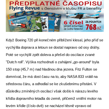
Když Boeing 720 při konečném přiblížení klesal, jeho příď se
vychýlila doprava a letoun se dostal napravo od osy dráhy.
Poté se vychýlil zpět doleva a přešel do oscilace zvané
"Dutch roll". Výška rozhodnutí o zahájení „go-around“ byla
150 stop (45,7 m) nad hladinou dna jezera. Fitz Fulton se
domníval, že má dost času na to, aby NASA 833 vrátil na
středovou čáru, a odhodlal se ke zkušebnímu přistání. V
důsledku zmíněných oscilací však došlo k nárazu levého
křídla dopravního letadla do země, přičemž vnitřní motor na
levém křídle (číslo dvě) se nacházel těsně vpravo od