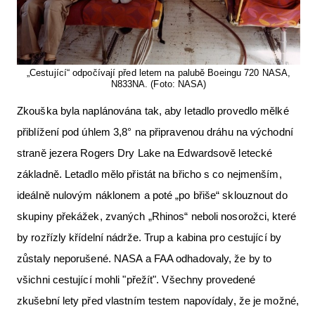
„Cestující“ odpočívají před letem na palubě Boeingu 720 NASA,
N833NA. (Foto: NASA)
Zkouška byla naplánována tak, aby letadlo provedlo mělké
přiblížení pod úhlem 3,8° na připravenou dráhu na východní
straně jezera Rogers Dry Lake na Edwardsově letecké
základně. Letadlo mělo přistát na břicho s co nejmenším,
ideálně nulovým náklonem a poté „po břiše“ sklouznout do
skupiny překážek, zvaných „Rhinos“ neboli nosorožci, které
by rozřízly křídelní nádrže. Trup a kabina pro cestující by
zůstaly neporušené. NASA a FAA odhadovaly, že by to
všichni cestující mohli "přežít". Všechny provedené
zkušební lety před vlastním testem napovídaly, že je možné,