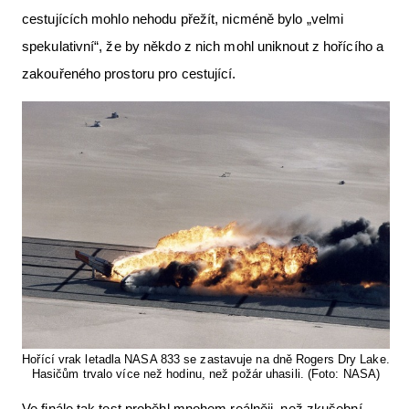
cestujících mohlo nehodu přežít, nicméně bylo „velmi
spekulativní“, že by někdo z nich mohl uniknout z hořícího a
zakouřeného prostoru pro cestující.
Hořící vrak letadla NASA 833 se zastavuje na dně Rogers Dry Lake.
Hasičům trvalo více než hodinu, než požár uhasili. (Foto: NASA)
Ve finále tak test proběhl mnohem reálněji, než zkušební