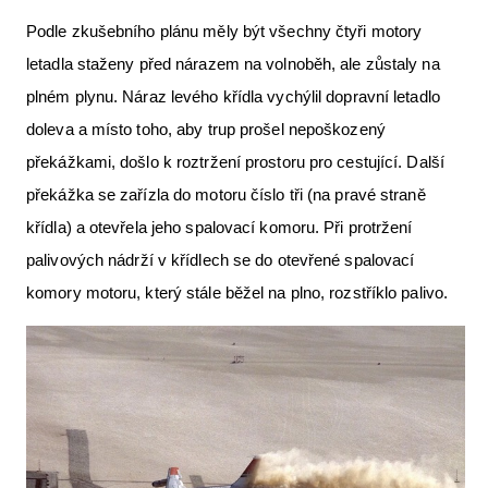
Podle zkušebního plánu měly být všechny čtyři motory
letadla staženy před nárazem na volnoběh, ale zůstaly na
plném plynu. Náraz levého křídla vychýlil dopravní letadlo
doleva a místo toho, aby trup prošel nepoškozený
překážkami, došlo k roztržení prostoru pro cestující. Další
překážka se zařízla do motoru číslo tři (na pravé straně
křídla) a otevřela jeho spalovací komoru. Při protržení
palivových nádrží v křídlech se do otevřené spalovací
komory motoru, který stále běžel na plno, rozstříklo palivo.