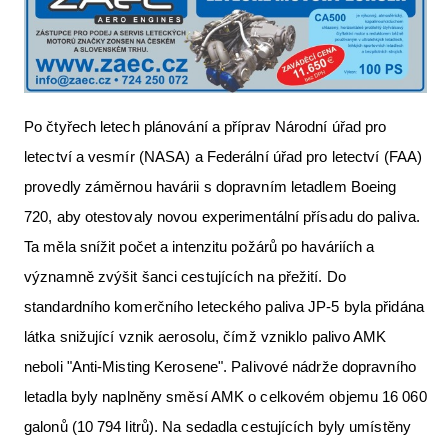
Po čtyřech letech plánování a příprav Národní úřad pro
letectví a vesmír (NASA) a Federální úřad pro letectví (FAA)
provedly záměrnou havárii s dopravním letadlem Boeing
720, aby otestovaly novou experimentální přísadu do paliva.
Ta měla snížit počet a intenzitu požárů po haváriích a
významně zvýšit šanci cestujících na přežití. Do
standardního komerčního leteckého paliva JP-5 byla přidána
látka snižující vznik aerosolu, čímž vzniklo palivo AMK
neboli "Anti-Misting Kerosene". Palivové nádrže dopravního
letadla byly naplněny směsí AMK o celkovém objemu 16 060
galonů (10 794 litrů). Na sedadla cestujících byly umístěny