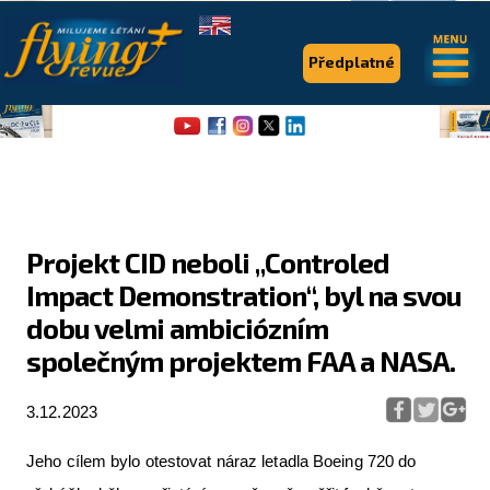
.
.
Předplatné
Projekt CID neboli „Controled
Impact Demonstration“, byl na svou
Flying Revue
dobu velmi ambiciózním
Články
společným projektem FAA a NASA.
Expedice
3.12.2023
Pro piloty
Jeho cílem bylo otestovat náraz letadla Boeing 720 do
Série & speciály