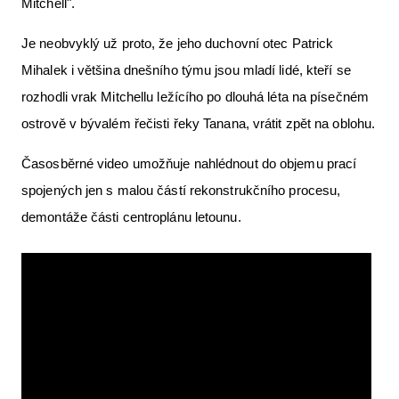
Mitchell".
Letecká videa
Je neobvyklý už proto, že jeho duchovní otec Patrick
Aktuální FR + archiv
Mihalek i většina dnešního týmu jsou mladí lidé, kteří se
Letecká muzea
rozhodli vrak Mitchellu ležícího po dlouhá léta na písečném
ostrově v bývalém řečisti řeky Tanana, vrátit zpět na oblohu.
VFR Communication app
Časosběrné video umožňuje nahlédnout do objemu prací
The SAFE Guide app
spojených jen s malou částí rekonstrukčního procesu,
Nabídky práce v letectví
demontáže části centroplánu letounu.
Inzerujte s námi
E-SHOP