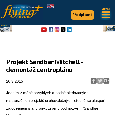
.
.
Předplatné
Projekt Sandbar Mitchell -
demontáž centroplánu
Flying Revue
Články
26.3.2015
Expedice
Jedním z méně obvyklých a hodně sledovaných
restauračních projektů druhoválečných letounů se alespoń
Pro piloty
za oceánem stal projekt známý pod názvem "Sandbar
Série & speciály