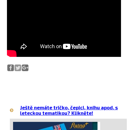
Ještě nemáte tričko, čepici, knihu apod. s
leteckou tematikou? Klikněte!