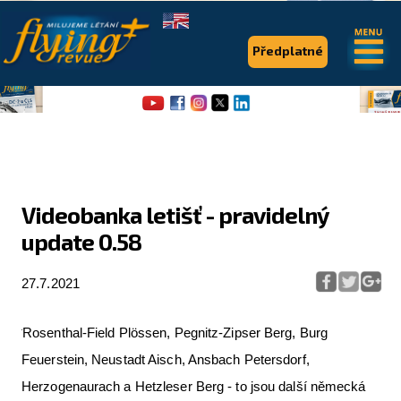
.
.
Předplatné
Videobanka letišť - pravidelný
update 0.58
Flying Revue
Články
27.7.2021
Expedice
Rosenthal-Field Plössen, Pegnitz-Zipser Berg, Burg
Pro piloty
Feuerstein, Neustadt Aisch, Ansbach Petersdorf,
Série & speciály
Herzogenaurach a Hetzleser Berg - to jsou další německá