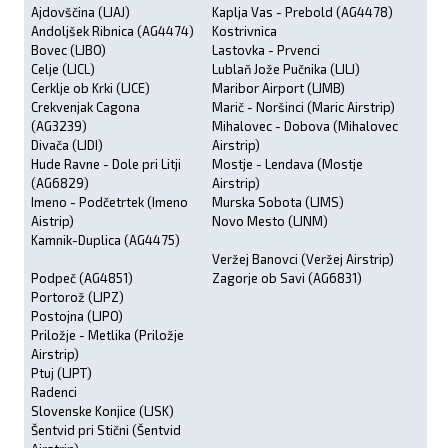
Ajdovščina (LJAJ)
Kaplja Vas - Prebold (AG4478)
Andoljšek Ribnica (AG4474)
Kostrivnica
Bovec (LJBO)
Lastovka - Prvenci
Celje (LJCL)
Lublaň Jože Pučnika (LJLJ)
Cerklje ob Krki (LJCE)
Maribor Airport (LJMB)
Crekvenjak Cagona
Marič - Noršinci (Maric Airstrip)
(AG3239)
Mihalovec - Dobova (Mihalovec
Divača (LJDI)
Airstrip)
Hude Ravne - Dole pri Litji
Mostje - Lendava (Mostje
(AG6829)
Airstrip)
Imeno - Podčetrtek (Imeno
Murska Sobota (LJMS)
Aistrip)
Novo Mesto (LJNM)
Kamnik-Duplica (AG4475)
Veržej Banovci (Veržej Airstrip)
Podpeč (AG4851)
Zagorje ob Savi (AG6831)
Portorož (LJPZ)
Postojna (LJPO)
Priložje - Metlika (Priložje
Airstrip)
Ptuj (LJPT)
Radenci
Slovenske Konjice (LJSK)
Šentvid pri Stični (Šentvid