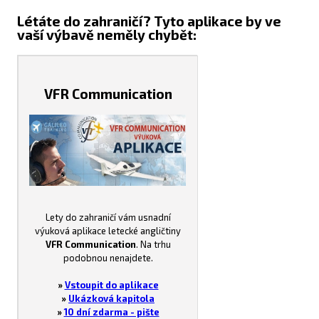
Létáte do zahraničí? Tyto aplikace by ve
vaší výbavě neměly chybět:
VFR Communication
Lety do zahraničí vám usnadní
výuková aplikace letecké angličtiny
VFR Communication
. Na trhu
podobnou nenajdete.
»
Vstoupit do aplikace
»
Ukázková kapitola
»
10 dní zdarma - pište