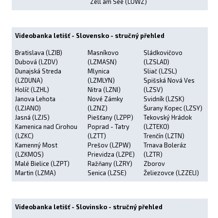
Zell am See (LOWZ)
Videobanka letišť - Slovensko - stručný přehled
Bratislava (LZIB)
Masníkovo
Sládkovičovo
Dubová (LZDV)
(LZMASN)
(LZSLAD)
Dunajská Streda
Mlynica
Sliač (LZSL)
(LZDUNA)
(LZMLYN)
Spišská Nová Ves
Holíč (LZHL)
Nitra (LZNI)
(LZSV)
Janova Lehota
Nové Zámky
Svidník (LZSK)
(LZJANO)
(LZNZ)
Šurany Kopec (LZSY)
Jasná (LZJS)
Piešťany (LZPP)
Tekovský Hrádok
Kamenica nad Cirohou
Poprad - Tatry
(LZTEKO)
(LZKC)
(LZTT)
Trenčín (LZTN)
Kamenný Most
Prešov (LZPW)
Trnava Boleráz
(LZKMOS)
Prievidza (LZPE)
(LZTR)
Malé Bielice (LZPT)
Ražňany (LZRY)
Zborov
Martin (LZMA)
Senica (LZSE)
Želiezovce (LZZELI)
Videobanka letišť - Slovinsko - stručný přehled