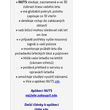
» NUTS
sleduje, zaznamená a ve 3D
zobrazí trasu vašeho letu
»
má globální pokrytí, polohu
zapisuje co 10 vteřin
»
detekuje vstup do zakázaných
oblastí
»
vaši blízcí mohou sledovat váš let
on-line
»
v případě potřeby vyšle nouzový
signál o vaší poloze
»
monitoruje průběh letu dle
požadavků leteckých škol a půjčoven
»
hlídá vaše letadlo na letišti
(záznam otřesů)
»
podává přehled o servisu a
opravách letadla
»
umožňuje studijní využití záznamů
»
Více o aplikaci NUTS
zde
.
Aplikaci NUTS
můžete zakoupit zde
.
Další články k aplikaci
čtěte zde
.