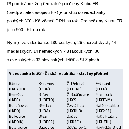
Připomínáme, že předplatné pro členy Klubu FR
(předplatitele časopisu FR) je přístup do videobanky
pouhých 300.- Kč včetně DPH na rok. Pro nečleny Klubu FR
je to 500.- Kč na rok.
Nyní je ve videobance 180 českých, 26 chorvatských, 44
maďarských, 14 německých, 48 rakouských, 30
slovenských a 32 slovinských letišť a SLZ ploch.
Videobanka letišť - Česká republika - stručný přehled
Bánov
Broumov
Č. Třebová
Frýdlant
(LKBANO)
(LKBR)
(LKCTRE)
(LKFR)
Benešov
Brťov
Č. Budějovice
Frymburk
(LKBE)
(LKBRTO)
(LKCS)
(LKFRYM)
Bohuňovice
Břeclav
Český Dub
Hatě Excalibor
(LKBO)
(LKBA)
(LKCDUB)
(LKEXCA)
Bojkovice
Březí
Dačice
Hať u Hlučína
(LKBOJK)
(LKBREZ)
(LKDACI)
(LKHATH)
Boleradice
Bubovice
Dětřichov O.
Havlíčkův Brod