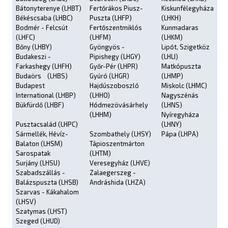
Bátonyterenye (LHBT)
Fertőrákos Piusz-
Kiskunfélegyháza
Békéscsaba (LHBC)
Puszta (LHFP)
(LHKH)
Bodmér - Felcsút
Fertőszentmiklós
Kunmadaras
(LHFC)
(LHFM)
(LHKM)
Bőny (LHBY)
Gyöngyös -
Lipót, Szigetköz
Budakeszi -
Pipishegy (LHGY)
(LHLI)
Farkashegy (LHFH)
Győr-Pér (LHPR)
Matkópuszta
Budaörs (LHBS)
Gyúró (LHGR)
(LHMP)
Budapest
Hajdúszoboszló
Miskolc (LHMC)
International (LHBP)
(LHHO)
Nagyszénás
Bükfürdő (LHBF)
Hódmezövásárhely
(LHNS)
(LHHM)
Nyíregyháza
Pusztacsalád (LHPC)
(LHNY)
Sármellék, Hévíz-
Szombathely (LHSY)
Pápa (LHPA)
Balaton (LHSM)
Tápioszentmárton
Sarospatak
(LHTM)
Surjány (LHSU)
Veresegyház (LHVE)
Szabadszállás -
Zalaegerszeg -
Balázspuszta (LHSB)
Andráshida (LHZA)
Szarvas - Kákahalom
(LHSV)
Szatymas (LHST)
Szeged (LHUD)