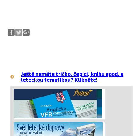
Ještě nemáte tričko, čepici, knihu apod. s
leteckou tematikou? Klikněte!