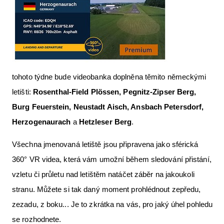
tohoto týdne bude videobanka doplněna těmito německými
letišti:
Rosenthal-Field Plössen, Pegnitz-Zipser Berg,
Burg Feuerstein, Neustadt Aisch, Ansbach Petersdorf,
Herzogenaurach
a
Hetzleser Berg
.
Všechna jmenovaná letiště jsou připravena jako sférická
360° VR videa, která vám umožní během sledování přistání,
vzletu či průletu nad letištěm natáčet záběr na jakoukoli
stranu. Můžete si tak daný moment prohlédnout zepředu,
zezadu, z boku... Je to zkrátka na vás, pro jaký úhel pohledu
se rozhodnete.