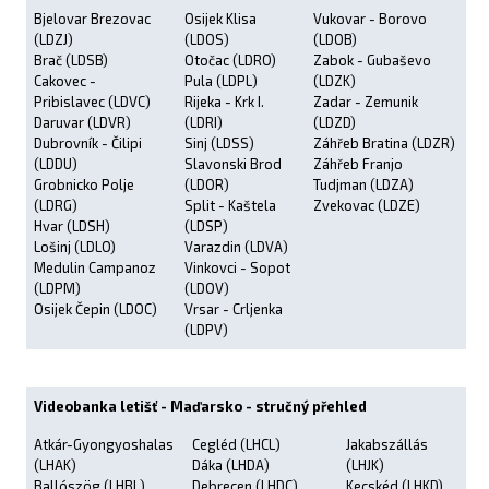
Bjelovar Brezovac
Osijek Klisa
Vukovar - Borovo
(LDZJ)
(LDOS)
(LDOB)
Brač (LDSB)
Otočac (LDRO)
Zabok - Gubaševo
Cakovec -
Pula (LDPL)
(LDZK)
Pribislavec (LDVC)
Rijeka - Krk I.
Zadar - Zemunik
Daruvar (LDVR)
(LDRI)
(LDZD)
Dubrovník - Čilipi
Sinj (LDSS)
Záhřeb Bratina (LDZR)
(LDDU)
Slavonski Brod
Záhřeb Franjo
Grobnicko Polje
(LDOR)
Tudjman (LDZA)
(LDRG)
Split - Kaštela
Zvekovac (LDZE)
Hvar (LDSH)
(LDSP)
Lošinj (LDLO)
Varazdin (LDVA)
Medulin Campanoz
Vinkovci - Sopot
(LDPM)
(LDOV)
Osijek Čepin (LDOC)
Vrsar - Crljenka
(LDPV)
Videobanka letišť - Maďarsko - stručný přehled
Atkár-Gyongyoshalas
Cegléd (LHCL)
Jakabszállás
(LHAK)
Dáka (LHDA)
(LHJK)
Ballószög (LHBL)
Debrecen (LHDC)
Kecskéd (LHKD)