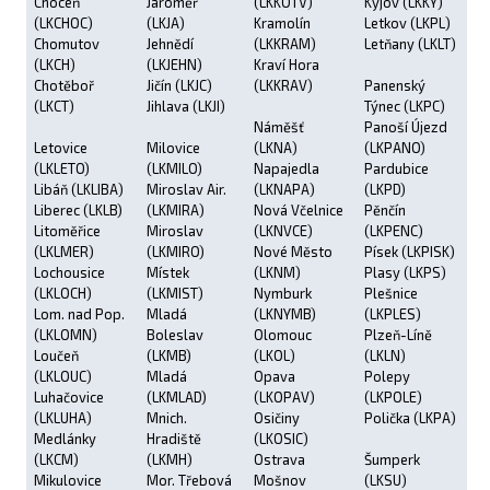
Choceň
Jaroměř
(LKKOTV)
Kyjov (LKKY)
(LKCHOC)
(LKJA)
Kramolín
Letkov (LKPL)
Chomutov
Jehnědí
(LKKRAM)
Letňany (LKLT)
(LKCH)
(LKJEHN)
Kraví Hora
Chotěboř
Jičín (LKJC)
(LKKRAV)
Panenský
(LKCT)
Jihlava (LKJI)
Týnec (LKPC)
Náměšť
Panoší Újezd
Letovice
Milovice
(LKNA)
(LKPANO)
(LKLETO)
(LKMILO)
Napajedla
Pardubice
Libáň (LKLIBA)
Miroslav Air.
(LKNAPA)
(LKPD)
Liberec (LKLB)
(LKMIRA)
Nová Včelnice
Pěnčín
Litoměřice
Miroslav
(LKNVCE)
(LKPENC)
(LKLMER)
(LKMIRO)
Nové Město
Písek (LKPISK)
Lochousice
Místek
(LKNM)
Plasy (LKPS)
(LKLOCH)
(LKMIST)
Nymburk
Plešnice
Lom. nad Pop.
Mladá
(LKNYMB)
(LKPLES)
(LKLOMN)
Boleslav
Olomouc
Plzeň-Líně
Loučeň
(LKMB)
(LKOL)
(LKLN)
(LKLOUC)
Mladá
Opava
Polepy
Luhačovice
(LKMLAD)
(LKOPAV)
(LKPOLE)
(LKLUHA)
Mnich.
Osičiny
Polička (LKPA)
Medlánky
Hradiště
(LKOSIC)
(LKCM)
(LKMH)
Ostrava
Šumperk
Mikulovice
Mor. Třebová
Mošnov
(LKSU)