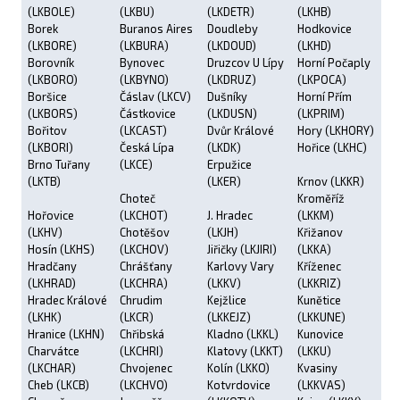
(LKBOLE)
(LKBU)
(LKDETR)
(LKHB)
Borek
Buranos Aires
Doudleby
Hodkovice
(LKBORE)
(LKBURA)
(LKDOUD)
(LKHD)
Borovník
Bynovec
Druzcov U Lípy
Horní Počaply
(LKBORO)
(LKBYNO)
(LKDRUZ)
(LKPOCA)
Boršice
Čáslav (LKCV)
Dušníky
Horní Přím
(LKBORS)
Částkovice
(LKDUSN)
(LKPRIM)
Bořitov
(LKCAST)
Dvůr Králové
Hory (LKHORY)
(LKBORI)
Česká Lípa
(LKDK)
Hořice (LKHC)
Brno Tuřany
(LKCE)
Erpužice
(LKTB)
(LKER)
Krnov (LKKR)
Choteč
Kroměříž
Hořovice
(LKCHOT)
J. Hradec
(LKKM)
(LKHV)
Chotěšov
(LKJH)
Křižanov
Hosín (LKHS)
(LKCHOV)
Jiřičky (LKJIRI)
(LKKA)
Hradčany
Chrášťany
Karlovy Vary
Kříženec
(LKHRAD)
(LKCHRA)
(LKKV)
(LKKRIZ)
Hradec Králové
Chrudim
Kejžlice
Kunětice
(LKHK)
(LKCR)
(LKKEJZ)
(LKKUNE)
Hranice (LKHN)
Chřibská
Kladno (LKKL)
Kunovice
Charvátce
(LKCHRI)
Klatovy (LKKT)
(LKKU)
(LKCHAR)
Chvojenec
Kolín (LKKO)
Kvasiny
Cheb (LKCB)
(LKCHVO)
Kotvrdovice
(LKKVAS)