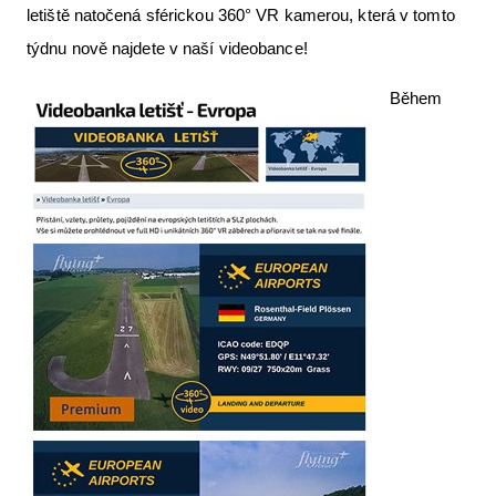
letiště natočená sférickou 360° VR kamerou, která v tomto
Letecká videa
týdnu nově najdete v naší videobance!
Aktuální FR + archiv
Během
Letecká muzea
VFR Communication app
The SAFE Guide app
Nabídky práce v letectví
Inzerujte s námi
E-SHOP