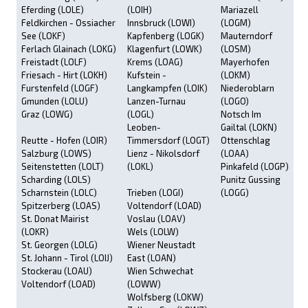
Eferding (LOLE)
(LOIH)
Mariazell
Feldkirchen - Ossiacher
Innsbruck (LOWI)
(LOGM)
See (LOKF)
Kapfenberg (LOGK)
Mauterndorf
Ferlach Glainach (LOKG)
Klagenfurt (LOWK)
(LOSM)
Freistadt (LOLF)
Krems (LOAG)
Mayerhofen
Friesach - Hirt (LOKH)
Kufstein -
(LOKM)
Furstenfeld (LOGF)
Langkampfen (LOIK)
Niederoblarn
Gmunden (LOLU)
Lanzen-Turnau
(LOGO)
Graz (LOWG)
(LOGL)
Notsch Im
Leoben-
Gailtal (LOKN)
Reutte - Hofen (LOIR)
Timmersdorf (LOGT)
Ottenschlag
Salzburg (LOWS)
Lienz - Nikolsdorf
(LOAA)
Seitenstetten (LOLT)
(LOKL)
Pinkafeld (LOGP)
Scharding (LOLS)
Punitz Gussing
Scharnstein (LOLC)
Trieben (LOGI)
(LOGG)
Spitzerberg (LOAS)
Voltendorf (LOAD)
St. Donat Mairist
Voslau (LOAV)
(LOKR)
Wels (LOLW)
St. Georgen (LOLG)
Wiener Neustadt
St. Johann - Tirol (LOIJ)
East (LOAN)
Stockerau (LOAU)
Wien Schwechat
Voltendorf (LOAD)
(LOWW)
Wolfsberg (LOKW)