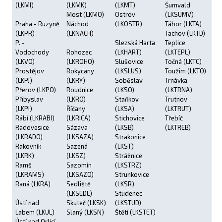
(LKMI)
(LKMK)
(LKMT)
Šumvald
Most (LKMO)
Ostrov
(LKSUMV)
Praha - Ruzyně
Náchod
(LKOSTR)
Tábor (LKTA)
(LKPR)
(LKNACH)
Tachov (LKTD)
P. -
Slezská Harta
Teplice
Vodochody
Rohozec
(LKHART)
(LKTEPL)
(LKVO)
(LKROHO)
Slušovice
Točná (LKTC)
Prostějov
Rokycany
(LKSLUS)
Toužim (LKTO)
(LKPJ)
(LKRY)
Soběslav
Trnávka
Přerov (LKPO)
Roudnice
(LKSO)
(LKTRNA)
Přibyslav
(LKRO)
Staňkov
Trutnov
(LKPI)
Říčany
(LKSA)
(LKTRUT)
Rábí (LKRABI)
(LKRICA)
Stichovice
Třebíč
Radovesice
Sázava
(LKSB)
(LKTREB)
(LKRADO)
(LKSAZA)
Strakonice
Rakovník
Sazená
(LKST)
(LKRK)
(LKSZ)
Strážnice
Ramš
Sazomín
(LKSTRZ)
(LKRAMS)
(LKSAZO)
Strunkovice
Raná (LKRA)
Sedliště
(LKSR)
(LKSEDL)
Studenec
Ústí nad
Skuteč (LKSK)
(LKSTUD)
Labem (LKUL)
Slaný (LKSN)
Štětí (LKSTET)
Ústí nad Orlicí