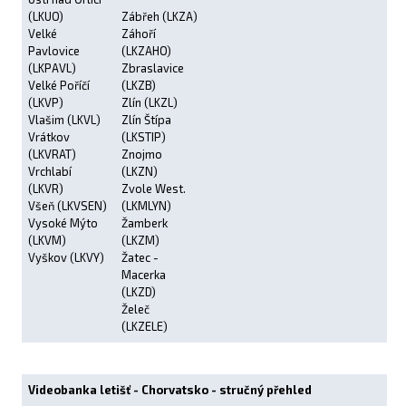
(LKUO)
Zábřeh (LKZA)
Velké
Záhoří
Pavlovice
(LKZAHO)
(LKPAVL)
Zbraslavice
Velké Poříčí
(LKZB)
(LKVP)
Zlín (LKZL)
Vlašim (LKVL)
Zlín Štípa
Vrátkov
(LKSTIP)
(LKVRAT)
Znojmo
Vrchlabí
(LKZN)
(LKVR)
Zvole West.
Všeň (LKVSEN)
(LKMLYN)
Vysoké Mýto
Žamberk
(LKVM)
(LKZM)
Vyškov (LKVY)
Žatec -
Macerka
(LKZD)
Želeč
(LKZELE)
Videobanka letišť - Chorvatsko - stručný přehled