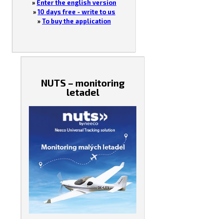
»
Enter the english version
»
10 days free - write to us
»
To buy the application
NUTS – monitoring
letadel