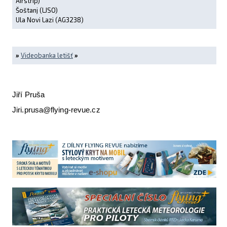
Airstrip)
Šoštanj (LJSO)
Ula Novi Lazi (AG3238)
»
Videobanka letišť
»
Jiří Pruša
Jiri.prusa@flying-revue.cz