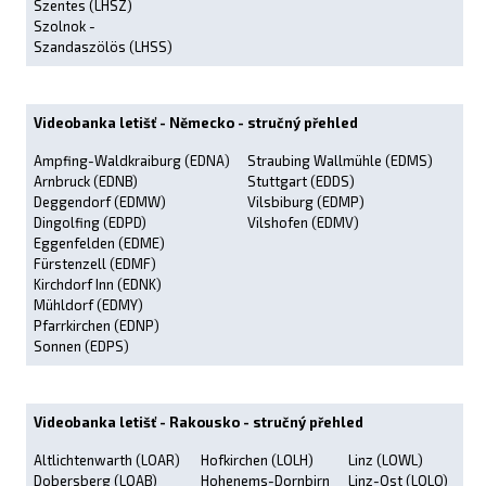
Szentes (LHSZ)
Szolnok -
Szandaszölös (LHSS)
Videobanka letišť - Německo - stručný přehled
Ampfing-Waldkraiburg (EDNA)
Straubing Wallmühle (EDMS)
Arnbruck (EDNB)
Stuttgart (EDDS)
Deggendorf (EDMW)
Vilsbiburg (EDMP)
Dingolfing (EDPD)
Vilshofen (EDMV)
Eggenfelden (EDME)
Fürstenzell (EDMF)
Kirchdorf Inn (EDNK)
Mühldorf (EDMY)
Pfarrkirchen (EDNP)
Sonnen (EDPS)
Videobanka letišť - Rakousko - stručný přehled
Altlichtenwarth (LOAR)
Hofkirchen (LOLH)
Linz (LOWL)
Dobersberg (LOAB)
Hohenems-Dornbirn
Linz-Ost (LOLO)