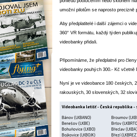
pohledu pootočením nebo sklonem hlav
umožní pilotům se naprosto precizně přip
Aby předplatitelé i další zájemci o vid
360° VR formátu, každý týden publikuj
videobanky přidali.
Připomínáme, že předplatné pro členy 
videobanky pouhých 300.- Kč včetně D
Nyní je ve videobance 180 českých, 
rakouských, 30 slovenských, 32 slovi
Videobanka letišť - Česká republika -
Bánov (LKBANO)
Broumov (LKB
Benešov (LKBE)
Brťov (LKBRTO
Bohuňovice (LKBO)
Břeclav (LKBA
Bojkovice (LKBOJK)
Březí (LKBREZ