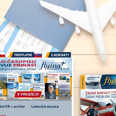
Předplatné
E-kontakty
lní FR + archiv
Letecká muzea