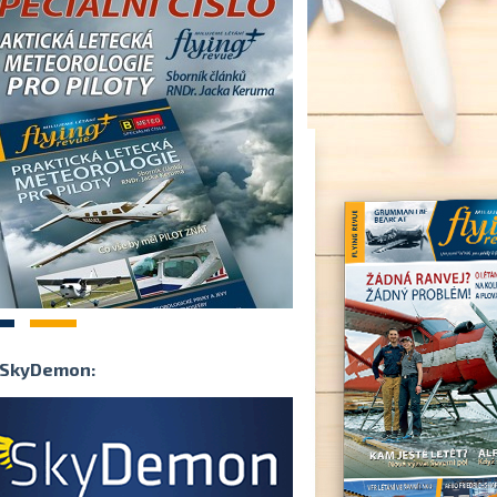
2
SkyDemon: