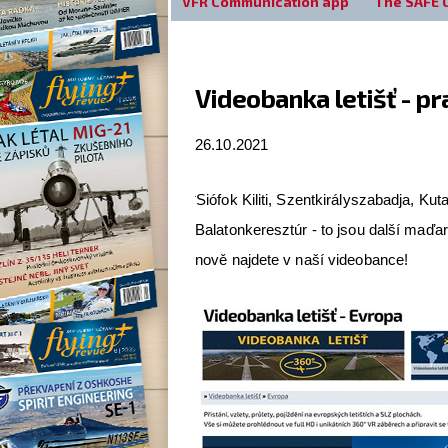
VFR Communication app
The SAFE 
Videobanka letišť - pr
26.10.2021
Siófok Kiliti, Szentkirályszabadja, K
Balatonkeresztúr - to jsou další maďa
nově najdete v naší videobance!