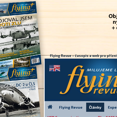
Flying Revue – časopis a web pro přízni
Flying Revue
Články
Expe