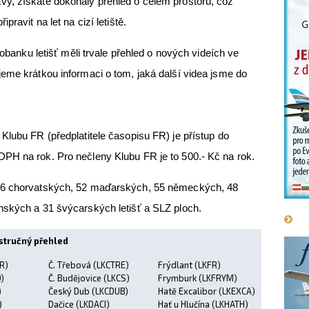
y, získáte dokonalý přehled o celém prostoru, což
ravit na let na cizí letiště.
eobanku letišť měli trvale přehled o nových videích ve
eme krátkou informaci o tom, jaká další videa jsme do
Klubu FR (předplatitele časopisu FR) je přístup do
PH na rok. Pro nečleny Klubu FR je to 500.- Kč na rok.
26 chorvatských, 52 maďarských, 55 německých, 48
nských a 31 švýcarských letišť a SLZ ploch.
 stručný přehled
R)
Č. Třebová (LKCTRE)
Frýdlant (LKFR)
)
Č. Budějovice (LKCS)
Frymburk (LKFRYM)
)
Český Dub (LKCDUB)
Hatě Excalibor (LKEXCA)
)
Dačice (LKDACI)
Hať u Hlučína (LKHATH)