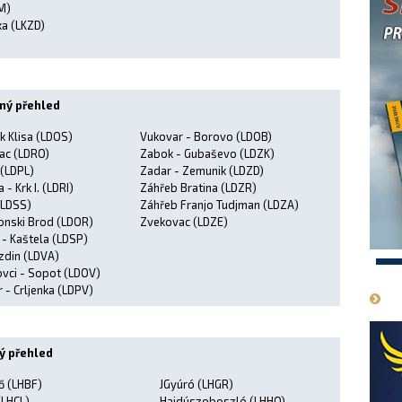
M)
ka (LKZD)
)
čný přehled
k Klisa (LDOS)
Vukovar - Borovo (LDOB)
ac (LDRO)
Zabok - Gubaševo (LDZK)
 (LDPL)
Zadar - Zemunik (LDZD)
a - Krk I. (LDRI)
Záhřeb Bratina (LDZR)
 (LDSS)
Záhřeb Franjo Tudjman (LDZA)
onski Brod (LDOR)
Zvekovac (LDZE)
 - Kaštela (LDSP)
zdin (LDVA)
1
ovci - Sopot (LDOV)
 - Crljenka (LDPV)
ý přehled
ő (LHBF)
JGyúró (LHGR)
(LHCL)
Hajdúszoboszló (LHHO)