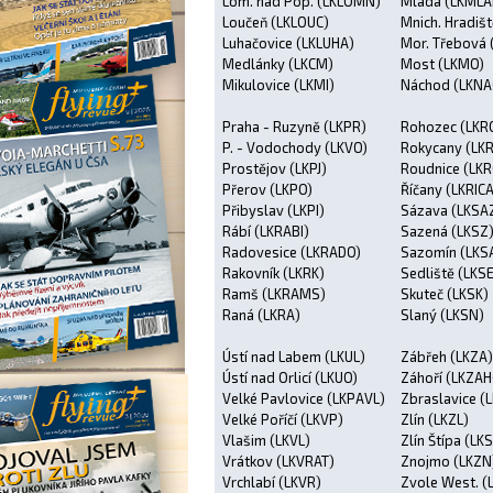
Lom. nad Pop. (LKLOMN)
Mladá (LKMLA
Loučeň (LKLOUC)
Mnich. Hradiš
Luhačovice (LKLUHA)
Mor. Třebová 
Medlánky (LKCM)
Most (LKMO)
Mikulovice (LKMI)
Náchod (LKNA
Praha - Ruzyně (LKPR)
Rohozec (LKR
P. - Vodochody (LKVO)
Rokycany (LK
Prostějov (LKPJ)
Roudnice (LKR
Přerov (LKPO)
Říčany (LKRICA
Přibyslav (LKPI)
Sázava (LKSA
Rábí (LKRABI)
Sazená (LKSZ
Radovesice (LKRADO)
Sazomín (LKS
Rakovník (LKRK)
Sedliště (LKS
Ramš (LKRAMS)
Skuteč (LKSK)
Raná (LKRA)
Slaný (LKSN)
Ústí nad Labem (LKUL)
Zábřeh (LKZA)
Ústí nad Orlicí (LKUO)
Záhoří (LKZAH
Velké Pavlovice (LKPAVL)
Zbraslavice (
Velké Poříčí (LKVP)
Zlín (LKZL)
Vlašim (LKVL)
Zlín Štípa (LK
Vrátkov (LKVRAT)
Znojmo (LKZN
Vrchlabí (LKVR)
Zvole West. (