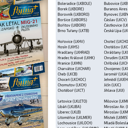
Boleradice (LKBOLE)
Bubovice (LKB
Borek (LKBORE)
Buranos Aires
Borovník (LKBORO)
Bynovec (LKB
Boršice (LKBORS)
Čáslav (LKCV)
Bořitov (LKBORI)
Částkovice (L
Brno Tuřany (LKTB)
Česká Lípa (LK
Hořovice (LKHV)
Choteč (LKCH
Hosín (LKHS)
Chotěšov (LK
Hradčany (LKHRAD)
Chrášťany (LK
Hradec Králové (LKHK)
Chrudim (LKCR
Hranice (LKHN)
Chřibská (LKCH
Charvátce (LKCHAR)
Chvojenec (LK
Cheb (LKCB)
Jaroměř (LKJA
Choceň (LKCHOC)
Jehnědí (LKJE
Chomutov (LKCH)
Jičín (LKJC)
Chotěboř (LKCT)
Jihlava (LKJI)
Letovice (LKLETO)
Milovice (LKM
Libáň (LKLIBA)
Miroslav Air. 
Liberec (LKLB)
Miroslav (LKM
Litoměřice (LKLMER)
Místek (LKMIS
Lochousice (LKLOCH)
Mladá Bolesl