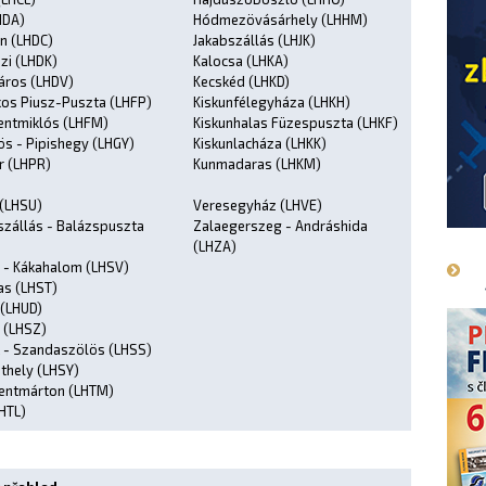
HDA)
Hódmezövásárhely (LHHM)
n (LHDC)
Jakabszállás (LHJK)
zi (LHDK)
Kalocsa (LHKA)
áros (LHDV)
Kecskéd (LHKD)
kos Piusz-Puszta (LHFP)
Kiskunfélegyháza (LHKH)
entmiklós (LHFM)
Kiskunhalas Füzespuszta (LHKF)
s - Pipishegy (LHGY)
Kiskunlacháza (LHKK)
r (LHPR)
Kunmadaras (LHKM)
 (LHSU)
Veresegyház (LHVE)
zállás - Balázspuszta
Zalaegerszeg - Andráshida
(LHZA)
 - Kákahalom (LHSV)
s (LHST)
(LHUD)
 (LHSZ)
 - Szandaszölös (LHSS)
hely (LHSY)
entmárton (LHTM)
HTL)