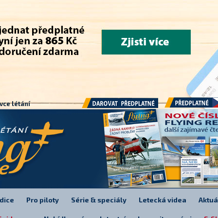
.
vce létání
Předplatné
Darovat předplatné
dice
Pro piloty
Série & speciály
Letecká videa
Aktuá