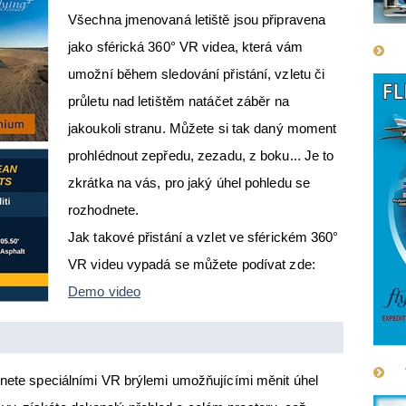
Všechna jmenovaná letiště jsou připravena
jako sférická 360° VR videa, která vám
umožní během sledování přistání, vzletu či
průletu nad letištěm natáčet záběr na
jakoukoli stranu. Můžete si tak daný moment
prohlédnout zepředu, zezadu, z boku... Je to
zkrátka na vás, pro jaký úhel pohledu se
rozhodnete.
Jak takové přistání a vzlet ve sférickém 360°
VR videu vypadá se můžete podívat zde:
Demo video
dnete speciálními VR brýlemi umožňujícími měnit úhel