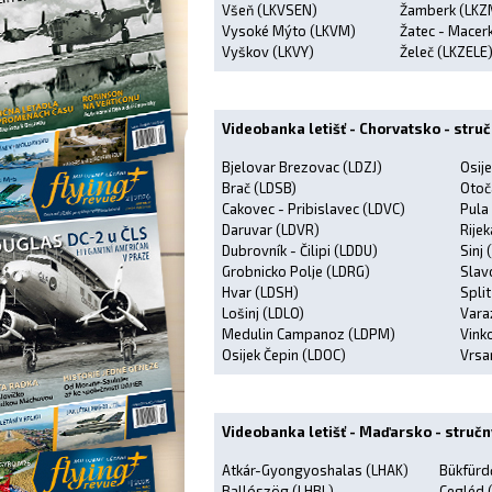
Všeň (LKVSEN)
Žamberk (LKZ
Vysoké Mýto (LKVM)
Žatec - Macer
Vyškov (LKVY)
Želeč (LKZELE
Videobanka letišť - Chorvatsko - stru
Bjelovar Brezovac (LDZJ)
Osije
Brač (LDSB)
Otoč
Cakovec - Pribislavec (LDVC)
Pula
Daruvar (LDVR)
Rijek
Dubrovník - Čilipi (LDDU)
Sinj
Grobnicko Polje (LDRG)
Slav
Hvar (LDSH)
Split
Lošinj (LDLO)
Vara
Medulin Campanoz (LDPM)
Vink
Osijek Čepin (LDOC)
Vrsar
Videobanka letišť - Maďarsko - stručn
Atkár-Gyongyoshalas (LHAK)
Bükfürd
Ballószög (LHBL)
Cegléd 