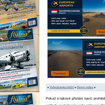
»
Videobanka letišť
»
Demo video
»
Pokud si takové přistání navíc prohlé