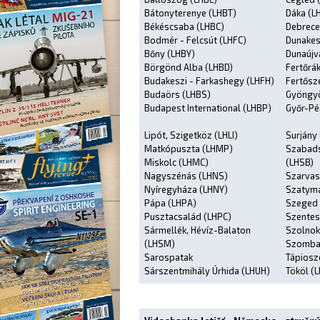
Bátonyterenye (LHBT)
Dáka (L
Békéscsaba (LHBC)
Debrece
Bodmér - Felcsút (LHFC)
Dunakes
Bőny (LHBY)
Dunaújv
Börgönd Alba (LHBD)
Fertőrá
Budakeszi - Farkashegy (LHFH)
Fertősz
Budaörs (LHBS)
Gyöngyö
Budapest International (LHBP)
Győr-Pé
Lipót, Szigetköz (LHLI)
Surjány
Matkópuszta (LHMP)
Szabads
Miskolc (LHMC)
(LHSB)
Nagyszénás (LHNS)
Szarvas
Nyíregyháza (LHNY)
Szatyma
Pápa (LHPA)
Szeged 
Pusztacsalád (LHPC)
Szentes
Sármellék, Hévíz-Balaton
Szolnok
(LHSM)
Szombat
Sarospatak
Tápiosz
Sárszentmihály Úrhida (LHUH)
Tököl (L