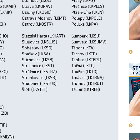
D)
Olomouc (LKOL)
Plasy (LKPS)
tě (LKMH)
Opava (LKOPAV)
Plešnice (LKPLES)
(LKMK)
Osičiny (LKOSIC)
Plzeň-Líně (LKLN)
Ostrava Mošnov (LKMT)
Polepy (LKPOLE)
CH)
Ostrov (LKOSTR)
Polička (LKPA)
OHO)
Slezská Harta (LKHART)
Šumperk (LKSU)
RY)
Slušovice (LKSLUS)
Šumvald (LKSUMV)
O)
Soběslav (LKSO)
Tábor (LKTA)
)
Staňkov (LKSA)
Tachov (LKTD)
ZA)
Stichovice (LKSB)
Teplice (LKTEPL)
)
Strakonice (LKST)
Točná (LKTC)
AZO)
Strážnice (LKSTRZ)
Toužim (LKTO)
EDL)
Strunkovice (LKSR)
Trnávka (LKTRNA)
Studenec (LKSTUD)
Trutnov (LKTRUT)
Štětí (LKSTET)
Třebíč (LKTREB)
O)
LKZB)
STIP)
)
LKMLYN)