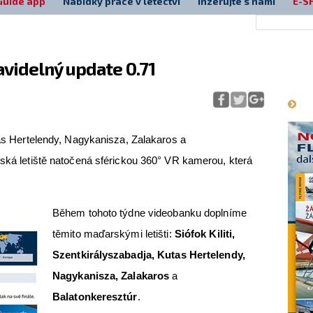
Guide app
Nabídky práce v letectví
Inzerujte s námi
E-S
avidelný update 0.71
Má
utas Hertelendy, Nagykanisza, Zalakaros a
rská letiště natočená sférickou 360° VR kamerou, která
Během tohoto týdne videobanku doplníme
těmito maďarskými letišti:
Siófok Kiliti,
Szentkirályszabadja, Kutas Hertelendy,
Nagykanisza, Zalakaros
a
Balatonkeresztúr
.