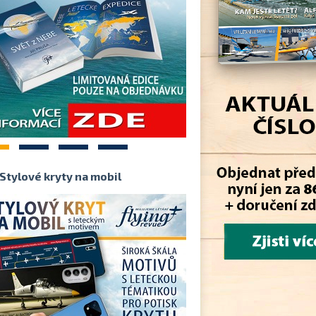
2
3
4
Stylové kryty na mobil