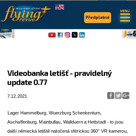
.
.
Předplatné
Videobanka letišť - pravidelný
update 0.77
Flying Revue
Články
7.12.2021
Expedice
Lager Hammelburg, Wuerzburg Schenkenturn,
Pro piloty
Aschaffenburg, Mainbullau, Wallduern a Hettstadt - to jsou
Série & speciály
další německá letiště natočená sférickou 360° VR kamerou,