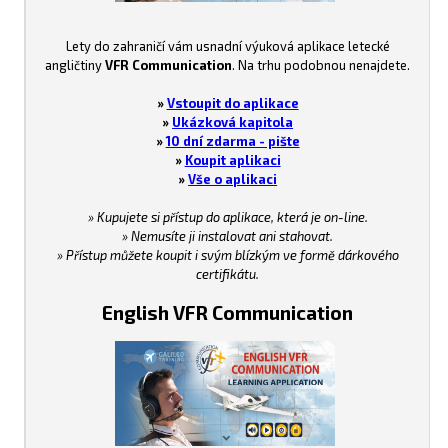
Lety do zahraničí vám usnadní výuková aplikace letecké
angličtiny
VFR Communication
. Na trhu podobnou nenajdete.
»
Vstoupit do aplikace
»
Ukázková kapitola
»
10 dní zdarma - pište
»
Koupit aplikaci
»
Vše o aplikaci
» Kupujete si přístup do aplikace, která je on-line.
» Nemusíte ji instalovat ani stahovat.
» Přístup můžete koupit i svým blízkým ve formě dárkového
certifikátu.
English VFR Communication