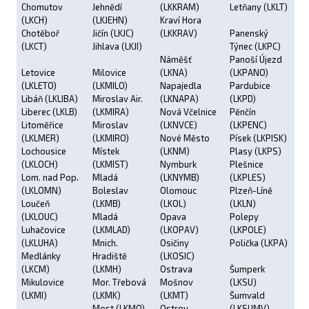
Chomutov
Jehnědí
(LKKRAM)
Letňany (LKLT)
(LKCH)
(LKJEHN)
Kraví Hora
Chotěboř
Jičín (LKJC)
(LKKRAV)
Panenský
(LKCT)
Jihlava (LKJI)
Týnec (LKPC)
Náměšť
Panoší Újezd
Letovice
Milovice
(LKNA)
(LKPANO)
(LKLETO)
(LKMILO)
Napajedla
Pardubice
Libáň (LKLIBA)
Miroslav Air.
(LKNAPA)
(LKPD)
Liberec (LKLB)
(LKMIRA)
Nová Včelnice
Pěnčín
Litoměřice
Miroslav
(LKNVCE)
(LKPENC)
(LKLMER)
(LKMIRO)
Nové Město
Písek (LKPISK)
Lochousice
Místek
(LKNM)
Plasy (LKPS)
(LKLOCH)
(LKMIST)
Nymburk
Plešnice
Lom. nad Pop.
Mladá
(LKNYMB)
(LKPLES)
(LKLOMN)
Boleslav
Olomouc
Plzeň-Líně
Loučeň
(LKMB)
(LKOL)
(LKLN)
(LKLOUC)
Mladá
Opava
Polepy
Luhačovice
(LKMLAD)
(LKOPAV)
(LKPOLE)
(LKLUHA)
Mnich.
Osičiny
Polička (LKPA)
Medlánky
Hradiště
(LKOSIC)
(LKCM)
(LKMH)
Ostrava
Šumperk
Mikulovice
Mor. Třebová
Mošnov
(LKSU)
(LKMI)
(LKMK)
(LKMT)
Šumvald
Most (LKMO)
Ostrov
(LKSUMV)