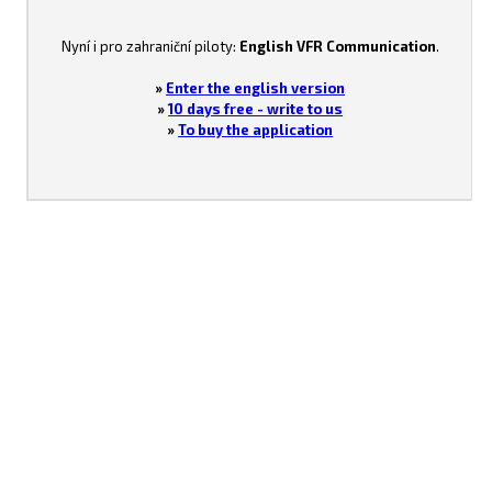
Nyní i pro zahraniční piloty:
English VFR Communication
.
»
Enter the english version
»
10 days free - write to us
»
To buy the application