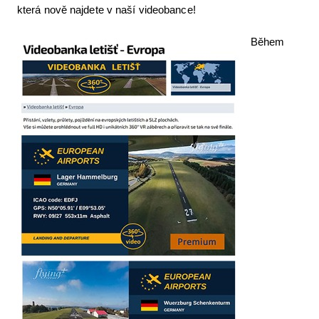
která nově najdete v naší videobance!
Letecká videa
Během
Aktuální FR + archiv
Letecká muzea
VFR Communication app
The SAFE Guide app
Nabídky práce v letectví
Inzerujte s námi
E-SHOP