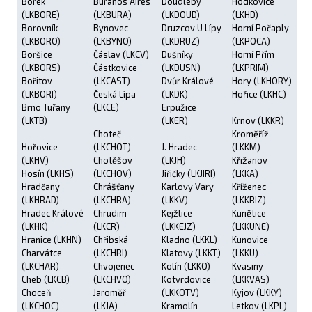
Borek
Buranos Aires
Doudleby
Hodkovice
(LKBORE)
(LKBURA)
(LKDOUD)
(LKHD)
Borovník
Bynovec
Druzcov U Lípy
Horní Počaply
(LKBORO)
(LKBYNO)
(LKDRUZ)
(LKPOCA)
Boršice
Čáslav (LKCV)
Dušníky
Horní Přím
(LKBORS)
Částkovice
(LKDUSN)
(LKPRIM)
Bořitov
(LKCAST)
Dvůr Králové
Hory (LKHORY)
(LKBORI)
Česká Lípa
(LKDK)
Hořice (LKHC)
Brno Tuřany
(LKCE)
Erpužice
(LKTB)
(LKER)
Krnov (LKKR)
Choteč
Kroměříž
Hořovice
(LKCHOT)
J. Hradec
(LKKM)
(LKHV)
Chotěšov
(LKJH)
Křižanov
Hosín (LKHS)
(LKCHOV)
Jiřičky (LKJIRI)
(LKKA)
Hradčany
Chrášťany
Karlovy Vary
Kříženec
(LKHRAD)
(LKCHRA)
(LKKV)
(LKKRIZ)
Hradec Králové
Chrudim
Kejžlice
Kunětice
(LKHK)
(LKCR)
(LKKEJZ)
(LKKUNE)
Hranice (LKHN)
Chřibská
Kladno (LKKL)
Kunovice
Charvátce
(LKCHRI)
Klatovy (LKKT)
(LKKU)
(LKCHAR)
Chvojenec
Kolín (LKKO)
Kvasiny
Cheb (LKCB)
(LKCHVO)
Kotvrdovice
(LKKVAS)
Choceň
Jaroměř
(LKKOTV)
Kyjov (LKKY)
(LKCHOC)
(LKJA)
Kramolín
Letkov (LKPL)