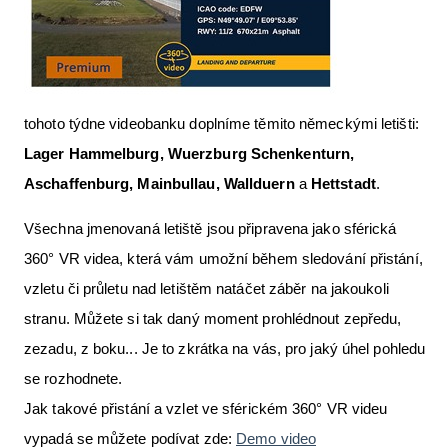
tohoto týdne videobanku doplníme těmito německými letišti:
Lager Hammelburg, Wuerzburg Schenkenturn,
Aschaffenburg, Mainbullau, Wallduern
a
Hettstadt
.
Všechna jmenovaná letiště jsou připravena jako sférická
360° VR videa, která vám umožní během sledování přistání,
vzletu či průletu nad letištěm natáčet záběr na jakoukoli
stranu. Můžete si tak daný moment prohlédnout zepředu,
zezadu, z boku... Je to zkrátka na vás, pro jaký úhel pohledu
se rozhodnete.
Jak takové přistání a vzlet ve sférickém 360° VR videu
vypadá se můžete podívat zde:
Demo video