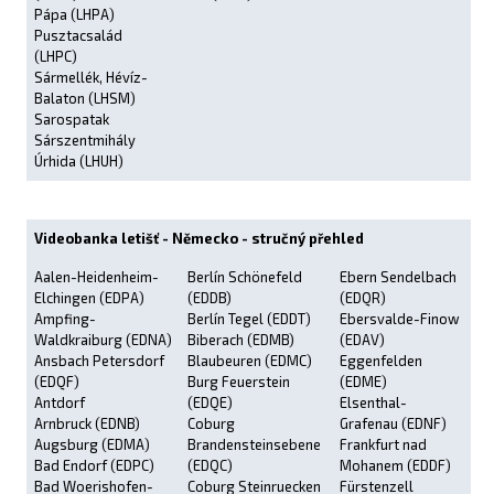
Pápa (LHPA)
Pusztacsalád
(LHPC)
Sármellék, Hévíz-
Balaton (LHSM)
Sarospatak
Sárszentmihály
Úrhida (LHUH)
Videobanka letišť - Německo - stručný přehled
Aalen-Heidenheim-
Berlín Schönefeld
Ebern Sendelbach
Elchingen (EDPA)
(EDDB)
(EDQR)
Ampfing-
Berlín Tegel (EDDT)
Ebersvalde-Finow
Waldkraiburg (EDNA)
Biberach (EDMB)
(EDAV)
Ansbach Petersdorf
Blaubeuren (EDMC)
Eggenfelden
(EDQF)
Burg Feuerstein
(EDME)
Antdorf
(EDQE)
Elsenthal-
Arnbruck (EDNB)
Coburg
Grafenau (EDNF)
Augsburg (EDMA)
Brandensteinsebene
Frankfurt nad
Bad Endorf (EDPC)
(EDQC)
Mohanem (EDDF)
Bad Woerishofen-
Coburg Steinruecken
Fürstenzell