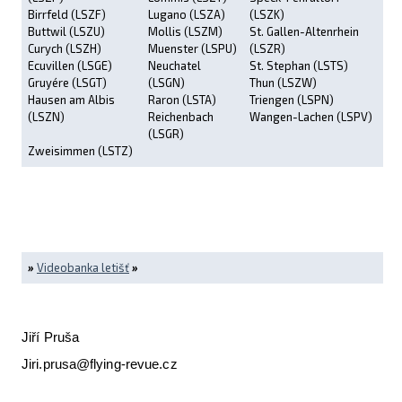
Birrfeld (LSZF)
Lugano (LSZA)
(LSZK)
Buttwil (LSZU)
Mollis (LSZM)
St. Gallen-Altenrhein
Curych (LSZH)
Muenster (LSPU)
(LSZR)
Ecuvillen (LSGE)
Neuchatel
St. Stephan (LSTS)
Gruyére (LSGT)
(LSGN)
Thun (LSZW)
Hausen am Albis
Raron (LSTA)
Triengen (LSPN)
(LSZN)
Reichenbach
Wangen-Lachen (LSPV)
(LSGR)
Zweisimmen (LSTZ)
»
Videobanka letišť
»
Jiří Pruša
Jiri.prusa@flying-revue.cz