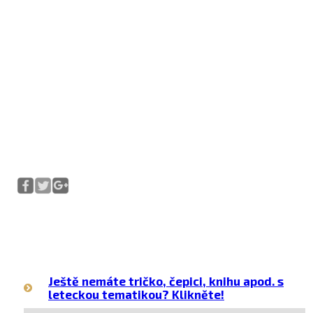
Ještě nemáte tričko, čepici, knihu apod. s
leteckou tematikou? Klikněte!