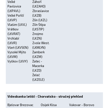
Velké
Záhoří
Pavlovice
(LKZAHO)
(LKPAVL)
Zbraslavice
Velké Poříčí
(LKZB)
(LKVP)
Zlín (LKZL)
Vlašim (LKVL)
Zlín Štípa
Vrátkov
(LKSTIP)
(LKVRAT)
Znojmo
Vrchlabí
(LKZN)
(LKVR)
Zvole West.
Všeň (LKVSEN)
(LKMLYN)
Vysoké Mýto
Žamberk
(LKVM)
(LKZM)
Vyškov (LKVY)
Žatec -
Macerka
(LKZD)
Želeč
(LKZELE)
Videobanka letišť - Chorvatsko - stručný přehled
Bjelovar Brezovac
Osijek Klisa
Vukovar - Borovo