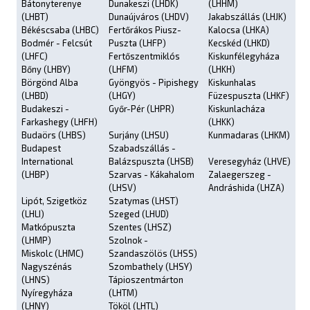
Bátonyterenye
Dunakeszi (LHDK)
(LHHM)
(LHBT)
Dunaújváros (LHDV)
Jakabszállás (LHJK)
Békéscsaba (LHBC)
Fertőrákos Piusz-
Kalocsa (LHKA)
Bodmér - Felcsút
Puszta (LHFP)
Kecskéd (LHKD)
(LHFC)
Fertőszentmiklós
Kiskunfélegyháza
Bőny (LHBY)
(LHFM)
(LHKH)
Börgönd Alba
Gyöngyös - Pipishegy
Kiskunhalas
(LHBD)
(LHGY)
Füzespuszta (LHKF)
Budakeszi -
Győr-Pér (LHPR)
Kiskunlacháza
Farkashegy (LHFH)
(LHKK)
Budaörs (LHBS)
Surjány (LHSU)
Kunmadaras (LHKM)
Budapest
Szabadszállás -
International
Balázspuszta (LHSB)
Veresegyház (LHVE)
(LHBP)
Szarvas - Kákahalom
Zalaegerszeg -
(LHSV)
Andráshida (LHZA)
Lipót, Szigetköz
Szatymas (LHST)
(LHLI)
Szeged (LHUD)
Matkópuszta
Szentes (LHSZ)
(LHMP)
Szolnok -
Miskolc (LHMC)
Szandaszölös (LHSS)
Nagyszénás
Szombathely (LHSY)
(LHNS)
Tápioszentmárton
Nyíregyháza
(LHTM)
(LHNY)
Tököl (LHTL)