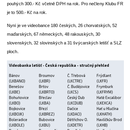
pouhých 300.- Kč včetně DPH na rok. Pro nečleny Klubu FR
je to 500.- Kč na rok.
Nyní je ve videobance 180 českých, 26 chorvatských, 52
maďarských, 67 německých, 48 rakouských, 30
slovenských, 32 slovinských a 31 švýcarských letišť a SLZ
ploch.
Videobanka letišť - Česká republika - stručný přehled
Bánov
Broumov
Č. Třebová
Frýdlant
(LKBANO)
(LKBR)
(LKCTRE)
(LKFR)
Benešov
Brťov
Č. Budějovice
Frymburk
(LKBE)
(LKBRTO)
(LKCS)
(LKFRYM)
Bohuňovice
Břeclav
Český Dub
Hatě Excalibor
(LKBO)
(LKBA)
(LKCDUB)
(LKEXCA)
Bojkovice
Březí
Dačice
Hať u Hlučína
(LKBOJK)
(LKBREZ)
(LKDACI)
(LKHATH)
Boleradice
Bubovice
Dětřichov O.
Havlíčkův Brod
(LKBOLE)
(LKBU)
(LKDETR)
(LKHB)