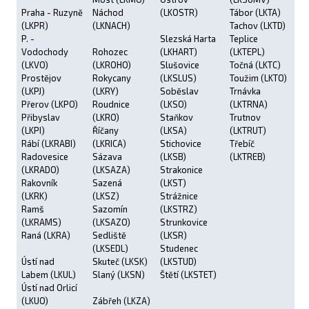
Praha - Ruzyně
Náchod
(LKOSTR)
Tábor (LKTA)
(LKPR)
(LKNACH)
Tachov (LKTD)
P. -
Slezská Harta
Teplice
Vodochody
Rohozec
(LKHART)
(LKTEPL)
(LKVO)
(LKROHO)
Slušovice
Točná (LKTC)
Prostějov
Rokycany
(LKSLUS)
Toužim (LKTO)
(LKPJ)
(LKRY)
Soběslav
Trnávka
Přerov (LKPO)
Roudnice
(LKSO)
(LKTRNA)
Přibyslav
(LKRO)
Staňkov
Trutnov
(LKPI)
Říčany
(LKSA)
(LKTRUT)
Rábí (LKRABI)
(LKRICA)
Stichovice
Třebíč
Radovesice
Sázava
(LKSB)
(LKTREB)
(LKRADO)
(LKSAZA)
Strakonice
Rakovník
Sazená
(LKST)
(LKRK)
(LKSZ)
Strážnice
Ramš
Sazomín
(LKSTRZ)
(LKRAMS)
(LKSAZO)
Strunkovice
Raná (LKRA)
Sedliště
(LKSR)
(LKSEDL)
Studenec
Ústí nad
Skuteč (LKSK)
(LKSTUD)
Labem (LKUL)
Slaný (LKSN)
Štětí (LKSTET)
Ústí nad Orlicí
(LKUO)
Zábřeh (LKZA)