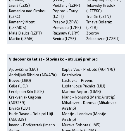
Jasná (LZJS)
Piešťany (LZPP)
Tekovský Hrádok
Kamenica nad Cirohou
Poprad - Tatry
(LZTEKO)
(LZKC)
(LZTT)
Trenčín (LZTN)
Kamenný Most
Prešov (LZPW)
Trnava Boleráz
(LZKMOS)
Prievidza (LZPE)
(LZTR)
Malé Bielice (LZPT)
Ražňany (LZRY)
Zborov
Martin (LZMA)
Senica (LZSE)
Želiezovce (LZZELI)
Videobanka letišť - Slovinsko - stručný přehled
Ajdovščina (LJAJ)
Kaplja Vas - Prebold (AG4478)
Andoljšek Ribnica (AG4474)
Kostrivnica
Bovec (LJBO)
Lastovka - Prvenci
Celje (LJCL)
Lublaň Jože Pučnika (LJLJ)
Cerklje ob Krki (LJCE)
Maribor Airport (LJMB)
Crekvenjak Cagona
Marič - Noršinci (Maric Airstrip)
(AG3239)
Mihalovec - Dobova (Mihalovec
Divača (LJDI)
Airstrip)
Hude Ravne - Dole pri Litji
Mostje - Lendava (Mostje
(AG6829)
Airstrip)
Imeno - Podčetrtek (Imeno
Murska Sobota (LJMS)
Aistrip)
Novo Mesto (LJNM)