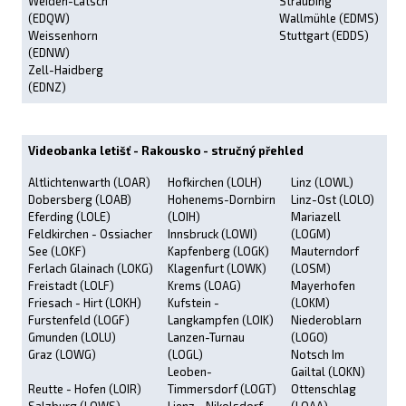
Weiden-Latsch
Straubing
(EDQW)
Wallmühle (EDMS)
Weissenhorn
Stuttgart (EDDS)
(EDNW)
Zell-Haidberg
(EDNZ)
Videobanka letišť - Rakousko - stručný přehled
Altlichtenwarth (LOAR)
Hofkirchen (LOLH)
Linz (LOWL)
Dobersberg (LOAB)
Hohenems-Dornbirn
Linz-Ost (LOLO)
Eferding (LOLE)
(LOIH)
Mariazell
Feldkirchen - Ossiacher
Innsbruck (LOWI)
(LOGM)
See (LOKF)
Kapfenberg (LOGK)
Mauterndorf
Ferlach Glainach (LOKG)
Klagenfurt (LOWK)
(LOSM)
Freistadt (LOLF)
Krems (LOAG)
Mayerhofen
Friesach - Hirt (LOKH)
Kufstein -
(LOKM)
Furstenfeld (LOGF)
Langkampfen (LOIK)
Niederoblarn
Gmunden (LOLU)
Lanzen-Turnau
(LOGO)
Graz (LOWG)
(LOGL)
Notsch Im
Leoben-
Gailtal (LOKN)
Reutte - Hofen (LOIR)
Timmersdorf (LOGT)
Ottenschlag