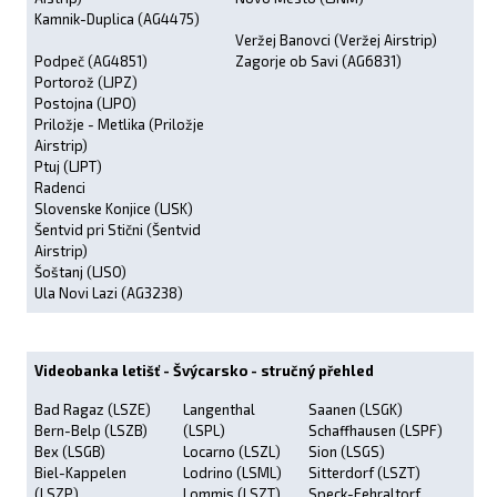
Kamnik-Duplica (AG4475)
Veržej Banovci (Veržej Airstrip)
Podpeč (AG4851)
Zagorje ob Savi (AG6831)
Portorož (LJPZ)
Postojna (LJPO)
Priložje - Metlika (Priložje
Airstrip)
Ptuj (LJPT)
Radenci
Slovenske Konjice (LJSK)
Šentvid pri Stični (Šentvid
Airstrip)
Šoštanj (LJSO)
Ula Novi Lazi (AG3238)
Videobanka letišť - Švýcarsko - stručný přehled
Bad Ragaz (LSZE)
Langenthal
Saanen (LSGK)
Bern-Belp (LSZB)
(LSPL)
Schaffhausen (LSPF)
Bex (LSGB)
Locarno (LSZL)
Sion (LSGS)
Biel-Kappelen
Lodrino (LSML)
Sitterdorf (LSZT)
(LSZP)
Lommis (LSZT)
Speck-Fehraltorf