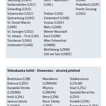
Salzburg (LOWS)
Lienz - Nikolsdorf
(LOAA)
Seitenstetten (LOLT)
(LOKL)
Pinkafeld (LOGP)
Scharding (LOLS)
Punitz Gussing
Scharnstein (LOLC)
Trieben (LOGI)
(LOGG)
Spitzerberg (LOAS)
Voltendorf (LOAD)
St. Donat Mairist
Voslau (LOAV)
(LOKR)
Wels (LOLW)
St. Georgen (LOLG)
Wiener Neustadt
St. Johann - Tirol (LOIJ)
East (LOAN)
Stockerau (LOAU)
Wien Schwechat
Voltendorf (LOAD)
(LOWW)
Wolfsberg (LOKW)
Zell am See (LOWZ)
Videobanka letišť - Slovensko - stručný přehled
Bratislava (LZIB)
Masníkovo
Sládkovičovo
Dubová (LZDV)
(LZMASN)
(LZSLAD)
Dunajská Streda
Mlynica
Sliač (LZSL)
(LZDUNA)
(LZMLYN)
Spišská Nová Ves
Holíč (LZHL)
Nitra (LZNI)
(LZSV)
Janova Lehota
Nové Zámky
Svidník (LZSK)
(LZJANO)
(LZNZ)
Šurany Kopec (LZSY)