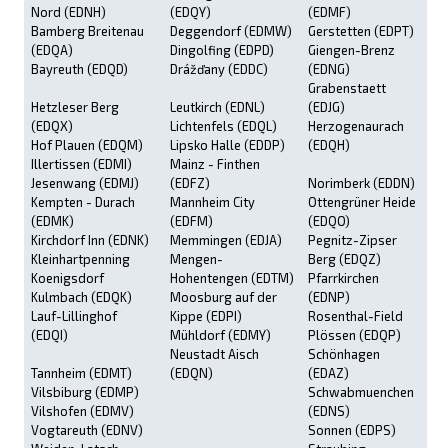
Nord (EDNH)
(EDQY)
(EDMF)
Bamberg Breitenau
Deggendorf (EDMW)
Gerstetten (EDPT)
(EDQA)
Dingolfing (EDPD)
Giengen-Brenz
Bayreuth (EDQD)
Drážďany (EDDC)
(EDNG)
Grabenstaett
Hetzleser Berg
Leutkirch (EDNL)
(EDJG)
(EDQX)
Lichtenfels (EDQL)
Herzogenaurach
Hof Plauen (EDQM)
Lipsko Halle (EDDP)
(EDQH)
Illertissen (EDMI)
Mainz - Finthen
Jesenwang (EDMJ)
(EDFZ)
Norimberk (EDDN)
Kempten - Durach
Mannheim City
Ottengrüner Heide
(EDMK)
(EDFM)
(EDQO)
Kirchdorf Inn (EDNK)
Memmingen (EDJA)
Pegnitz-Zipser
Kleinhartpenning
Mengen-
Berg (EDQZ)
Koenigsdorf
Hohentengen (EDTM)
Pfarrkirchen
Kulmbach (EDQK)
Moosburg auf der
(EDNP)
Lauf-Lillinghof
Kippe (EDPI)
Rosenthal-Field
(EDQI)
Mühldorf (EDMY)
Plössen (EDQP)
Neustadt Aisch
Schönhagen
Tannheim (EDMT)
(EDQN)
(EDAZ)
Vilsbiburg (EDMP)
Schwabmuenchen
Vilshofen (EDMV)
(EDNS)
Vogtareuth (EDNV)
Sonnen (EDPS)