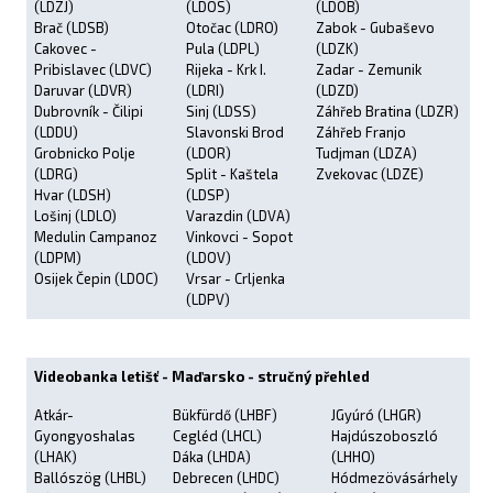
(LDZJ)
(LDOS)
(LDOB)
Brač (LDSB)
Otočac (LDRO)
Zabok - Gubaševo
Cakovec -
Pula (LDPL)
(LDZK)
Pribislavec (LDVC)
Rijeka - Krk I.
Zadar - Zemunik
Daruvar (LDVR)
(LDRI)
(LDZD)
Dubrovník - Čilipi
Sinj (LDSS)
Záhřeb Bratina (LDZR)
(LDDU)
Slavonski Brod
Záhřeb Franjo
Grobnicko Polje
(LDOR)
Tudjman (LDZA)
(LDRG)
Split - Kaštela
Zvekovac (LDZE)
Hvar (LDSH)
(LDSP)
Lošinj (LDLO)
Varazdin (LDVA)
Medulin Campanoz
Vinkovci - Sopot
(LDPM)
(LDOV)
Osijek Čepin (LDOC)
Vrsar - Crljenka
(LDPV)
Videobanka letišť - Maďarsko - stručný přehled
Atkár-
Bükfürdő (LHBF)
JGyúró (LHGR)
Gyongyoshalas
Cegléd (LHCL)
Hajdúszoboszló
(LHAK)
Dáka (LHDA)
(LHHO)
Ballószög (LHBL)
Debrecen (LHDC)
Hódmezövásárhely